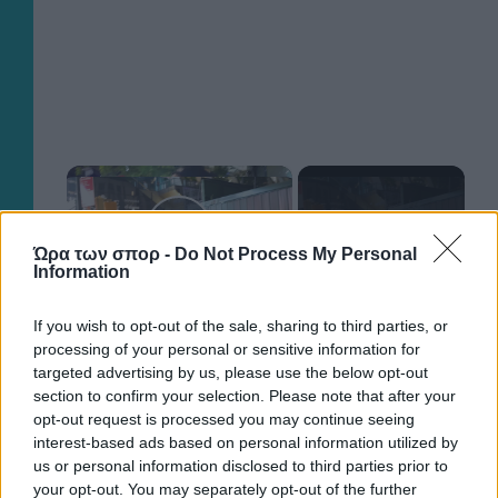
×
Now Playing
Play Video
Ώρα των σπορ -
Do Not Process My Personal
Information
×
If you wish to opt-out of the sale, sharing to third parties, or
US: Scuffles break out between Knicks fans, police during championship celebrations.
processing of your personal or sensitive information for
targeted advertising by us, please use the below opt-out
section to confirm your selection. Please note that after your
opt-out request is processed you may continue seeing
P
interest-based ads based on personal information utilized by
us or personal information disclosed to third parties prior to
Watch
your opt-out. You may separately opt-out of the further