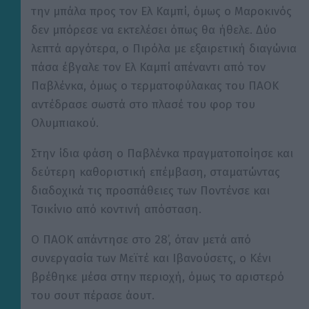
την μπάλα προς τον Ελ Καμπί, όμως ο Μαροκινός
δεν μπόρεσε να εκτελέσει όπως θα ήθελε. Δύο
λεπτά αργότερα, ο Πιρόλα με εξαιρετική διαγώνια
πάσα έβγαλε τον Ελ Καμπί απέναντι από τον
Παβλένκα, όμως ο τερματοφύλακας του ΠΑΟΚ
αντέδρασε σωστά στο πλασέ του φορ του
Ολυμπιακού.
Στην ίδια φάση ο Παβλένκα πραγματοποίησε και
δεύτερη καθοριστική επέμβαση, σταματώντας
διαδοχικά τις προσπάθειες των Ποντένσε και
Τσικίνιο από κοντινή απόσταση.
Ο ΠΑΟΚ απάντησε στο 28’, όταν μετά από
συνεργασία των Μεϊτέ και Ιβανούσετς, ο Κένι
βρέθηκε μέσα στην περιοχή, όμως το αριστερό
του σουτ πέρασε άουτ.