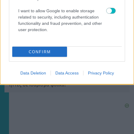
I want to allow Google to enable storage
ΠΕΡΙΣΣΟΤΕΡΑ ΑΡΘΡΑ
related to security, including authentication
functionality and fraud prevention, and other
user protection.
CONFIRM
SUPER LEAGUE
Data Deletion
Data Access
Privacy Policy
O απολογισμός του ΟΦΗ πριν το Σούπερ Καπ: Πέντε
ήττες σε ισάριθμα φιλικά!