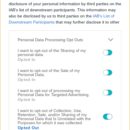
on
l
disclosure of your personal information by third parties on the
US: Scuffles break out between Knicks fans,
IAB’s list of downstream participants. This information may
also be disclosed by us to third parties on the
IAB’s List of
a
police during championship celebrations.
Downstream Participants
that may further disclose it to other
third parties.
y
Στις καθυστερήσεις ο Ολυμπιακός βρήκε δίχτυα
Please note that this website/app uses one or more Google
Personal Data Processing Opt Outs
services and may gather and store information including but
με τον Ταρέμι, όμως το γκολ ακυρώθηκε για
not limited to your visit or usage behaviour. You may click to
I want to opt-out of the Sharing of my
οφσάιντ του Ιρανού στην αρχή της φάσης.
V
personal data.
grant or deny consent to Google and its third-party tags to
Opted In
use your data for below specified purposes in below Google
consent section.
i
I want to opt-out of the Sale of my
Personal Data.
Opted In
Stoiximan Super League
d
I want to opt-out of processing my
Personal Data for Targeted Advertising.
Ολυμπιακός
ΠΑΟΚ
Opted In
e
I want to opt-out of Collection, Use,
Retention, Sale, and/or Sharing of my
Personal Data that Is Unrelated with the
o
Purposes for which it was collected.
Opted Out