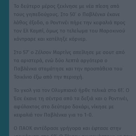
Το δεύτερο μέρος ξεκίνησε με νέα πίεση από
τους γηπεδούχους. Στο 50’ ο Παβλένκα έκανε
λάθος έξοδο, ο Ροντινέι πήρε την κεφαλιά προς
τον Ελ Καμπί, όμως το τελείωμα του Μαροκινού
κόντραρε και κατέληξε κόρνερ.
Στο 57’ ο Ζέλσον Μαρτίνς απείλησε με σουτ από
τα αριστερά, ενώ δύο λεπτά αργότερα ο
Παβλένκα σταμάτησε και την προσπάθεια του
Τσικίνιο έξω από την περιοχή.
Το γκολ για τον Ολυμπιακό ήρθε τελικά στο 61’. Ο
Έσε έκανε τη σέντρα από τα δεξιά και ο Ροντινέι,
αφύλακτος στο δεύτερο δοκάρι, νίκησε με
κεφαλιά τον Παβλένκα για το 1-0.
Ο ΠΑΟΚ αντέδρασε γρήγορα και έφτασε στην