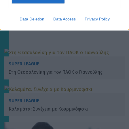
Data Deletion
Data Access
Privacy Policy
SUPER LEAGUE
Στη Θεσσαλονίκη για τον ΠΑΟΚ ο Γιαννούλης
SUPER LEAGUE
Καλαμάτα: Συνέχεια με Κουρμινόφσκι