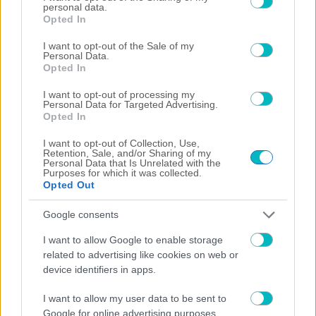
personal data.
×
grant or deny consent to Google and its third-party tags to
Opted In
use your data for below specified purposes in below Google
consent section.
Now Playing
I want to opt-out of the Sale of my
Personal Data.
Opted In
×
Play
Unmute
Fullscreen
I want to opt-out of processing my
Personal Data for Targeted Advertising.
Wild Bear Sneaks Into Couple's Wedding Photos
Opted In
I want to opt-out of Collection, Use,
Retention, Sale, and/or Sharing of my
Personal Data that Is Unrelated with the
Purposes for which it was collected.
Play
Opted Out
Watch on
Google consents
Video
Wild Bear Sneaks Into Couple's Wedding
I want to allow Google to enable storage
related to advertising like cookies on web or
Photos
device identifiers in apps.
I want to allow my user data to be sent to
Google for online advertising purposes.