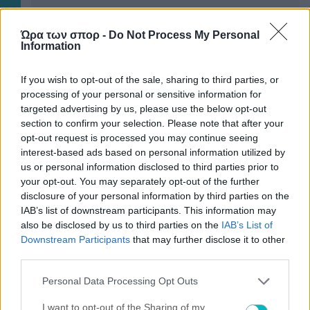
Ώρα των σπορ -
Do Not Process My Personal
Information
If you wish to opt-out of the sale, sharing to third parties, or
processing of your personal or sensitive information for
targeted advertising by us, please use the below opt-out
section to confirm your selection. Please note that after your
opt-out request is processed you may continue seeing
interest-based ads based on personal information utilized by
us or personal information disclosed to third parties prior to
your opt-out. You may separately opt-out of the further
disclosure of your personal information by third parties on the
IAB’s list of downstream participants. This information may
also be disclosed by us to third parties on the
IAB’s List of
Downstream Participants
that may further disclose it to other
third parties.
Please note that this website/app uses one or more Google
Personal Data Processing Opt Outs
services and may gather and store information including but
not limited to your visit or usage behaviour. You may click to
I want to opt-out of the Sharing of my