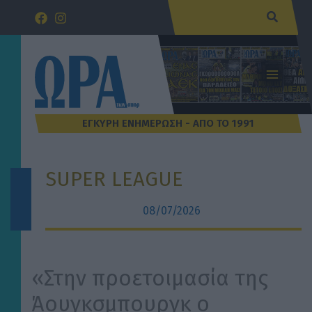
Μετάβαση
Αναζήτ
στο
περιεχόμενο
SUPER LEAGUE
08/07/2026
«Στην προετοιμασία της
Άουγκσμπουργκ ο