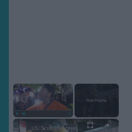
×
Now Playing
×
Play
Unmute
Fullscreen
US: Scuffles break out between Knicks fans, police during championship celebrations.