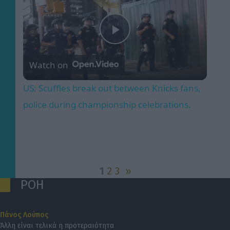
Play
Watch on
Video
US: Scuffles break out between Knicks fans,
police during championship celebrations.
1
2
3
»
ΡΟΗ
Πάνος Λούπος
Άλλη είναι τελικά η προτεραιότητα