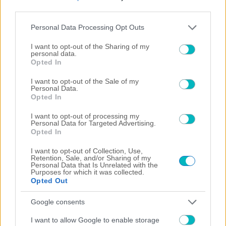
third parties.
Please note that this website/app uses one or more Google
Personal Data Processing Opt Outs
services and may gather and store information including but
not limited to your visit or usage behaviour. You may click to
I want to opt-out of the Sharing of my
personal data.
grant or deny consent to Google and its third-party tags to
Opted In
use your data for below specified purposes in below Google
consent section.
I want to opt-out of the Sale of my
Personal Data.
MEDIA
Opted In
Άσχημα τα νέα για τον Απόστολο Ρουβά – Η ανακοίνωση του
(ΦΩΤΟ)
I want to opt-out of processing my
Personal Data for Targeted Advertising.
Opted In
I want to opt-out of Collection, Use,
Retention, Sale, and/or Sharing of my
Personal Data that Is Unrelated with the
, 
MEDIA
ΕΙΔΗΣΕΙΣ
Purposes for which it was collected.
Opted Out
Το πρώτο μήνυμα του Σταύρου Φλώρου μετά το σοκαριστικό
ατύχημα στο Survivor (VIDEO)
Google consents
I want to allow Google to enable storage