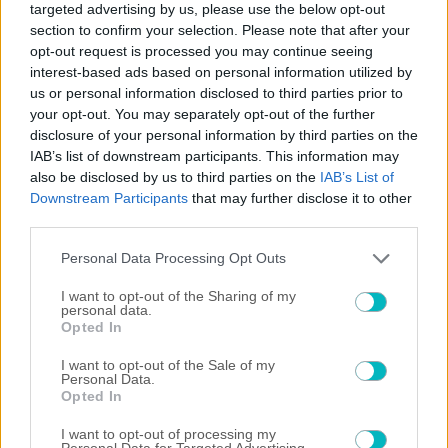
targeted advertising by us, please use the below opt-out
section to confirm your selection. Please note that after your
Now Playing
opt-out request is processed you may continue seeing
interest-based ads based on personal information utilized by
us or personal information disclosed to third parties prior to
×
Play
Unmute
Fullscreen
your opt-out. You may separately opt-out of the further
"The situation is out of control": Greek firefighters battle wildfire for fourth day
disclosure of your personal information by third parties on the
IAB’s list of downstream participants. This information may
also be disclosed by us to third parties on the
IAB’s List of
Downstream Participants
that may further disclose it to other
third parties.
Play
Please note that this website/app uses one or more Google
Personal Data Processing Opt Outs
Watch on
services and may gather and store information including but
Video
not limited to your visit or usage behaviour. You may click to
I want to opt-out of the Sharing of my
personal data.
"The situation is out of control": Greek
grant or deny consent to Google and its third-party tags to
Opted In
use your data for below specified purposes in below Google
firefighters battle wildfire for fourth day
consent section.
I want to opt-out of the Sale of my
Personal Data.
Opted In
I want to opt-out of processing my
Personal Data for Targeted Advertising.