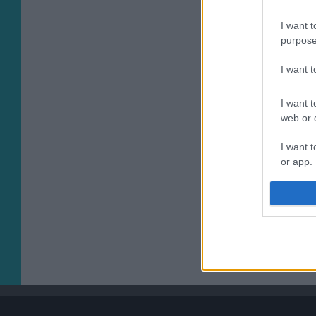
I want t
purpose
I want 
I want t
web or d
I want t
or app.
I want t
I want t
authenti