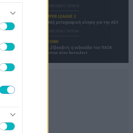
06/08/2026 | 19:58:13
SUPER LEAGUE 2
Διπλή μεταγραφική κίνηση για την ΑΕΛ
06/08/2026 | 19:51:04
ΔΙΕΘΝΗ
Με Ζίβκοβιτς η ενδεκάδα του ΠΑΟΚ
κόντρα στην Άντερλεχτ
06/08/2026 | 19:38:53
, 
SUPER LEAGUE
ΔΙΕΘΝΗ
Ολυμπιακός: Επίσημα στην Ρίβερ Πλέιτ ο
Ορτέγκα
06/08/2026 | 19:34:05
ΧΑΝΤΜΠΟΛ ΑΕΚ
Η ΑΕΚ ανανέωσε Ρεσέντε!
06/08/2026 | 19:31:04
SUPER LEAGUE
Οι λάτιν προσθήκες συνεχίζονται στον