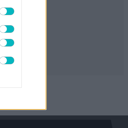
Λεβαδειακό
06/08/2026 | 19:12:41
ΠΟΔΟΣΦΑΙΡΟ ΑΕΚ
Οι «αποκαλύψεις» του Βιτάλις: «Γκολ ή
ασίστ;», το παρατσούκλι και το είδωλό
του (VIDEO)
06/08/2026 | 19:01:09
Γ΄ ΕΘΝΙΚΗ
Τρίκαλα: Ξεμούδιασμα πριν το Κύπελλο
06/08/2026 | 18:59:10
ΜΠΑΣΚΕΤ ΑΕΚ
Παλαίμαχοι ΑΕΚ μπάσκετ: «Οχι στο
διχασμό του κόσμου»
06/08/2026 | 18:36:05
ΠΟΔΟΣΦΑΙΡΟ ΑΕΚ
Λυμπερόπουλος: «Ετσι ήρθα στην ΑΕΚ» –
Το τηλέφωνο του Μελισσανίδη και η
επιστροφή του (VIDEO)
06/08/2026 | 18:23:42