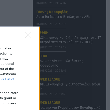
06/08/2026 | 21:04:36
Γιάννης Κορομηλάς
Αυτά θα δώσει ο Βιτάλις στην ΑΕΚ
06/08/2026 | 20:59:36
ΔΙΕΘΝΗ
ΠΑΟΚ… ύπνος και 0-1 η Άντερλεχτ στα 17
δευτερόλεπτα στην Τούμπα! (VIDEO)
06/08/2026 | 20:52:05
sonal or
ection to
ΔΙΕΘΝΗ
ou may
Στον Φορλάν τα… κλειδιά της
 personal
Ουρουγουάης
out of the
06/08/2026 | 20:33:40
 downstream
B’s List of
SUPER LEAGUE
ΟΦΗ: Ξεκαθαρίζει για Αποστολάκη ενόψει
ΑΕΚ
er and store
06/08/2026 | 20:10:17
to grant or
SUPER LEAGUE
ed purposes
«Πρώτη» για Γκαρσία στον Παναθηναϊκό