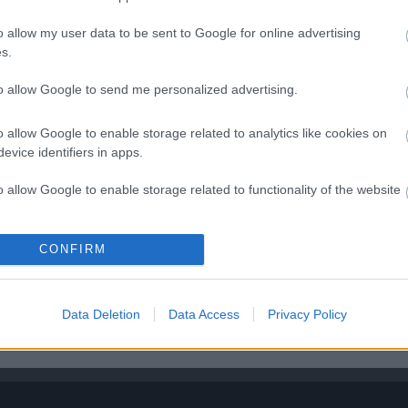
o allow my user data to be sent to Google for online advertising
s.
to allow Google to send me personalized advertising.
o allow Google to enable storage related to analytics like cookies on
evice identifiers in apps.
o allow Google to enable storage related to functionality of the website
o allow Google to enable storage related to personalization.
CONFIRM
o allow Google to enable storage related to security, including
cation functionality and fraud prevention, and other user protection.
Data Deletion
Data Access
Privacy Policy