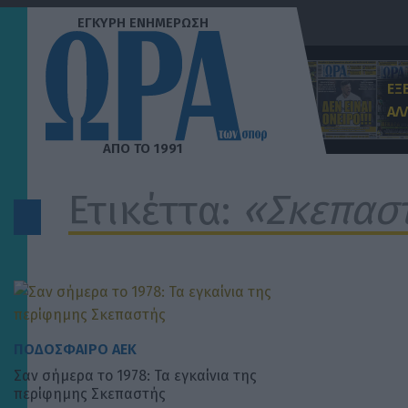
Μετάβαση
στο
περιεχόμενο
ΕΞ
ΑΛ
Ετικέττα:
«Σκεπασ
ΠΟΔΟΣΦΑΙΡΟ ΑΕΚ
Σαν σήμερα το 1978: Τα εγκαίνια της
περίφημης Σκεπαστής