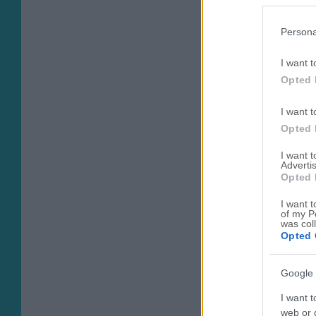
Persona
I want t
Opted 
I want t
Opted 
I want 
Advertis
Opted 
I want t
of my P
was col
Opted 
Google 
I want t
web or d