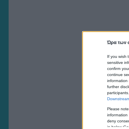
Ώρα των 
If you wish 
sensitive in
confirm you
continue se
information 
further disc
participants
Downstream 
Please note
information 
deny consent
in below Go