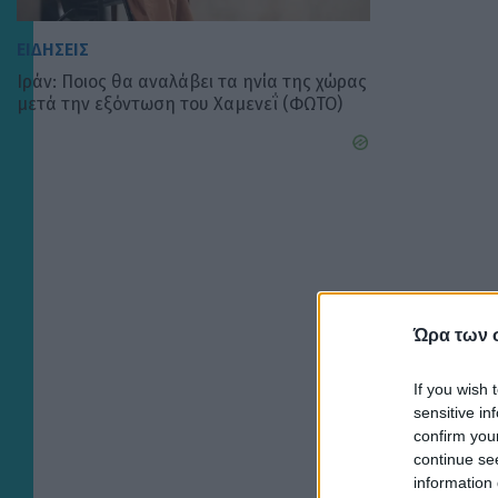
ΕΙΔΗΣΕΙΣ
Ιράν: Ποιος θα αναλάβει τα ηνία της χώρας
μετά την εξόντωση του Χαμενεΐ (ΦΩΤΟ)
Ώρα των 
If you wish 
sensitive in
confirm you
continue se
information 