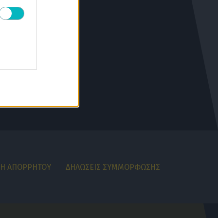
Super Cup
05/08/2026 | 19:43:07
ΔΙΕΘΝΗ
Παναθηναϊκός: Στην λίστα του
Conference League Γκαρσία και Ντέσερς
05/08/2026 | 19:35:41
SUPER LEAGUE
Καλαμάτα: Συνέχεια με Κουρμινόφσκι
05/08/2026 | 19:27:37
SUPER LEAGUE
ΟΦΗ: Στρέφει την προσοχή του στην ΑΕΚ
και… καμπανάκι από Κόντη
05/08/2026 | 19:18:55
Γ΄ ΕΘΝΙΚΗ
ΚΗ ΑΠΟΡΡΗΤΟΥ
ΔΗΛΩΣΕΙΣ ΣΥΜΜΟΡΦΩΣΗΣ
Απόλλων Σμύρνης: Απέκτησε τον γιο του
Ναλιτζή
05/08/2026 | 19:05:39
SUPER LEAGUE