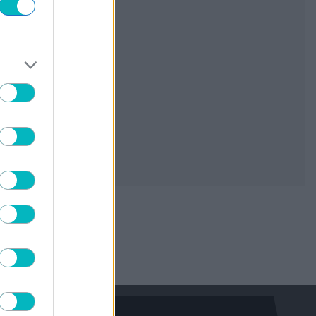
ΠΟΔΟΣΦΑΙΡΟ ΑΕΚ
Την Πέμπτη η ανακοίνωση για Βιτάλις!
05/08/2026 | 20:29:48
SUPER LEAGUE
Το πρώτο «μήνυμα» του Λιβάι Γκαρσία
για τον δανεισμό του στον Παναθηναϊκό
(ΦΩΤΟ)
05/08/2026 | 20:21:36
SUPER LEAGUE
Στη Θεσσαλονίκη για τον ΠΑΟΚ ο
Γιαννούλης
05/08/2026 | 19:51:31
Γιάννης Κορομηλάς
Πρέπει φέτος να κτίσει κάτι μεγάλο
05/08/2026 | 19:46:19
ΠΟΔΟΣΦΑΙΡΟ ΑΕΚ
Ξεκίνησε από τώρα τα sold out η ΑΕΚ –
Ελάχιστα εισιτήρια για τον τελικό του