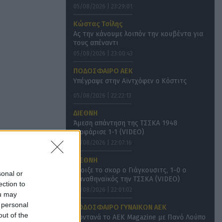
05/08/2026 | 23:29:01
Κώστας Τσίλης
Ας την κάνουμε λοιπόν την κουβέντα για
τους απέναντι
05/08/2026 | 23:00:43
ΠΟΔΟΣΦΑΙΡΟ ΑΕΚ
Υπέγραψε στην Αϊντχόφεν ο Κόστιτς
05/08/2026 | 22:22:13
ΔΙΕΘΝΗ
Άμεση απάντηση της ΤΣΣΚΑ 1948
ισοφάρισε 1-1 (VIDEO)
05/08/2026 | 22:07:16
ΔΙΕΘΝΗ
Άνοιξε το σκορ ο Γιάγκουσιτς, 1-0 ο
sonal or
Παναθηναϊκός την ΤΣΣΚΑ (VIDEO)
ection to
05/08/2026 | 22:01:02
ou may
 personal
ΠΟΔΟΣΦΑΙΡΟ ΓΥΝΑΙΚΩΝ ΑΕΚ
out of the
Ζωντανά το AEK Magazine με Πανό Λούπο