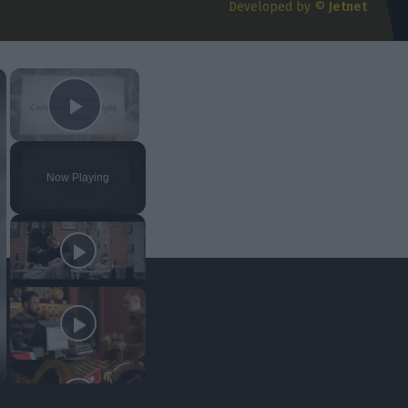
«Ολυμπιακός και δύο ακόμα ομάδες
Developed by ©
Jetnet
διαπραγματεύονται με Ρίβερ Πλέιτ για
τον Βίνια»
05/08/2026 | 18:56:08
×
×
Play Video
Now Playing