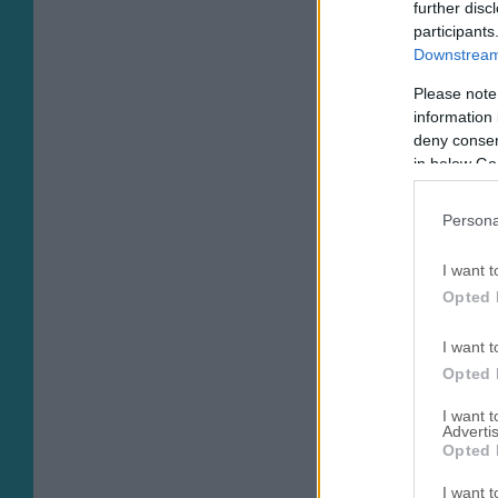
further disc
participants
Downstream 
Please note
information 
deny consent
in below Go
Persona
I want t
Opted 
I want t
Opted 
I want 
Advertis
Opted 
I want t