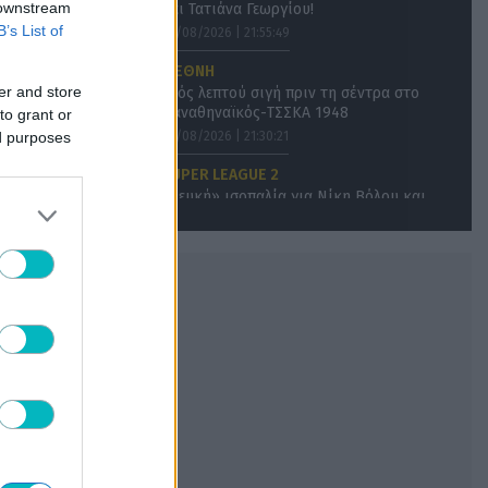
 downstream
και Τατιάνα Γεωργίου!
B’s List of
05/08/2026 | 21:55:49
ΔΙΕΘΝΗ
er and store
Ενός λεπτού σιγή πριν τη σέντρα στο
Παναθηναϊκός-ΤΣΣΚΑ 1948
to grant or
ed purposes
05/08/2026 | 21:30:21
SUPER LEAGUE 2
«Λευκή» ισοπαλία για Νίκη Βόλου και
ΠΑΟΚ Β
05/08/2026 | 21:21:59
ΠΟΔΟΣΦΑΙΡΟ ΑΕΚ
Επίσημο: Πρόβα τζενεράλε με Athens
Kallithea στη Νέα Φιλαδέλφεια – Τα
εισιτήρια, η μέρα και η ώρα!
05/08/2026 | 20:54:41
ΔΙΕΘΝΗ
Η ενδεκάδα του Παναθηναϊκού κόντρα
στην ΤΣΣΚΑ 1948
05/08/2026 | 20:35:51