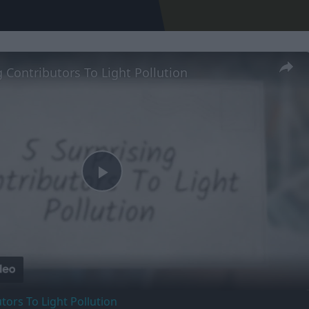
g Contributors To Light Pollution
Play
Video
tors To Light Pollution