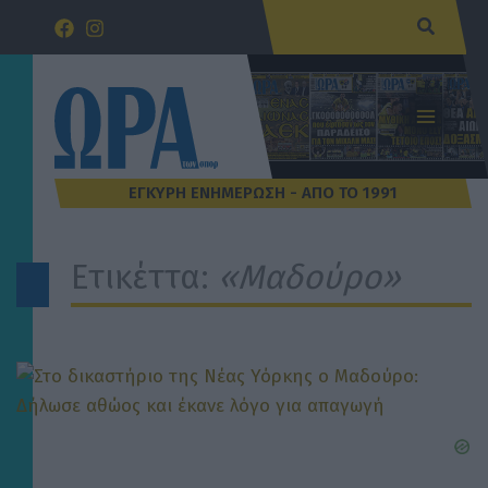
Μετάβαση
Αναζήτ
στο
περιεχόμενο
Ετικέττα:
«Μαδούρο»