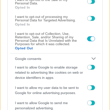
Personal Data.
ΜΠΑΣΚΕΤ ΑΕΚ
Opted In
Αποδοκιμασίες για την συμφωνία με ΟΣΦΠ για τη Sunel
Arena!
I want to opt-out of processing my
08/08/2026 | 21:01:38
Personal Data for Targeted Advertising.
Opted In
ΠΟΔΟΣΦΑΙΡΟ ΑΕΚ
Γκολάρα Βιτάλις για το 1-0 της ΑΕΚ στην Athens Kallithea!
I want to opt-out of Collection, Use,
(VIDEO)
Retention, Sale, and/or Sharing of my
Personal Data that Is Unrelated with the
Purposes for which it was collected.
Opted Out
Google consents
I want to allow Google to enable storage
related to advertising like cookies on web or
device identifiers in apps.
I want to allow my user data to be sent to
Google for online advertising purposes.
I want to allow Google to send me
personalized advertising.