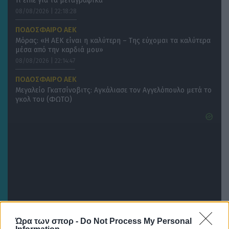
Τι είπε για τα μεταγραφικά
08/08/2026 | 22:18:28
ΠΟΔΟΣΦΑΙΡΟ ΑΕΚ
Μόρας: «Η ΑΕΚ είναι η καλύτερη – Της εύχομαι τα καλύτερα
μέσα από την καρδιά μου»
08/08/2026 | 22:14:47
ΠΟΔΟΣΦΑΙΡΟ ΑΕΚ
Μεγαλείο Γκατσίνοβιτς: Αγκάλιασε τον Αγγελόπουλο μετά το
γκολ του (ΦΩΤΟ)
Ώρα των σπορ -
Do Not Process My Personal