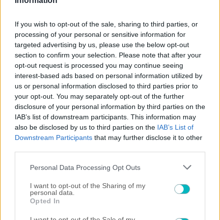
Information
08/08/2026 | 22:00:06
If you wish to opt-out of the sale, sharing to third parties, or
processing of your personal or sensitive information for
ΠΟΔΟΣΦΑΙΡΟ ΑΕΚ
targeted advertising by us, please use the below opt-out
ΑΕΚ – Athens Kallithea 4-0 ΤΕΛΙΚΟ ΑΠΟΤΕΛΕΣΜΑ
section to confirm your selection. Please note that after your
opt-out request is processed you may continue seeing
08/08/2026 | 21:53:46
interest-based ads based on personal information utilized by
ΠΟΔΟΣΦΑΙΡΟ ΑΕΚ
us or personal information disclosed to third parties prior to
Απίθανος Γκατσίνοβιτς με χατ τρικ απέναντι στην Athens
your opt-out. You may separately opt-out of the further
Kallithea (VIDEO)
disclosure of your personal information by third parties on the
08/08/2026 | 21:45:03
IAB’s list of downstream participants. This information may
also be disclosed by us to third parties on the
IAB’s List of
ΠΟΔΟΣΦΑΙΡΟ ΑΕΚ
Downstream Participants
that may further disclose it to other
Καυτός Γκατσίνοβιτς: Πέτυχε και το 3-0 της ΑΕΚ απέναντι
third parties.
στην Athens Kallithea (VIDEO)
08/08/2026 | 21:31:52
Please note that this website/app uses one or more Google
Personal Data Processing Opt Outs
services and may gather and store information including but
ΠΟΔΟΣΦΑΙΡΟ ΑΕΚ
not limited to your visit or usage behaviour. You may click to
I want to opt-out of the Sharing of my
Ξανά γκολάρα! «Οβίδα» Γκατσίνοβιτς και 2-0 η ΑΕΚ!
personal data.
grant or deny consent to Google and its third-party tags to
(VIDEO)
Opted In
use your data for below specified purposes in below Google
08/08/2026 | 21:25:50
consent section.
I want to opt-out of the Sale of my