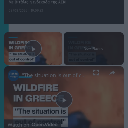
Με Βιτάλις η ενδεκάδα της ΑΕΚ!
08/08/2026 | 19:09:33
×
Now Playing
Play Video
×
"The situation is out of control": Greek firefighters battle wildfire for fourth day
Play
Video
Watch on