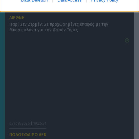
Data Deletion
Data Access
Privacy Policy
08/08/2026 | 19:44:05
ΔΙΕΘΝΗ
Παρί Σεν Ζερμέν: Σε προχωρημένες επαφές με την
Μπαρτσελόνα για τον Φεράν Τόρες
08/08/2026 | 19:26:31
ΠΟΔΟΣΦΑΙΡΟ ΑΕΚ