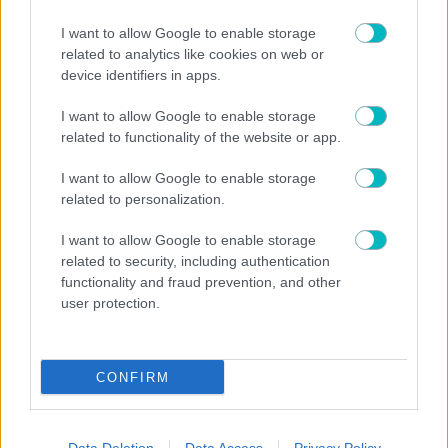
08/08/2026 | 20:31:44
I want to allow Google to enable storage
ΠΟΔΟΣΦΑΙΡΟ ΑΕΚ
related to analytics like cookies on web or
Για τον Μιχάλη: Πανό, κίτρινα λουλούδια και ενός λεπτού
device identifiers in apps.
σιγή στη Νέα Φιλαδέλφεια (VIDEO)
08/08/2026 | 20:12:31
I want to allow Google to enable storage
ΠΟΔΟΣΦΑΙΡΟ ΑΕΚ
related to functionality of the website or app.
Ζεστό χειροκρότημα των φίλων της ΑΕΚ για τον Βαγγέλη
Μόρα
I want to allow Google to enable storage
08/08/2026 | 20:10:48
related to personalization.
ΠΟΔΟΣΦΑΙΡΟ ΑΕΚ
I want to allow Google to enable storage
Μαγεία: 15.000 κόσμος στη Νέα Φιλαδέλφεια για το φιλικό
related to security, including authentication
με την Athens Kallithea (VIDEO)
functionality and fraud prevention, and other
08/08/2026 | 20:00:52
user protection.
ΠΟΔΟΣΦΑΙΡΟ ΑΕΚ
Η ενδεκάδα της Καλλιθέας για το φιλικό με την ΑΕΚ!
CONFIRM
08/08/2026 | 19:50:32
ΠΟΔΟΣΦΑΙΡΟ ΑΕΚ
Αλλαγμένα τα μπουθ της ΑΕΚ στην Allwyn Arena (ΦΩΤΟ)