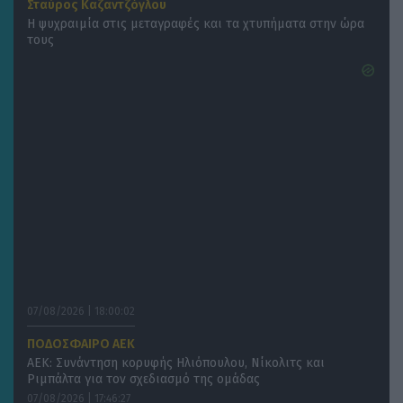
Σταύρος Καζαντζόγλου
Η ψυχραιμία στις μεταγραφές και τα χτυπήματα στην ώρα
τους
07/08/2026 | 18:00:02
ΠΟΔΟΣΦΑΙΡΟ ΑΕΚ
ΑΕΚ: Συνάντηση κορυφής Ηλιόπουλου, Νίκολιτς και
Ριμπάλτα για τον σχεδιασμό της ομάδας
07/08/2026 | 17:46:27