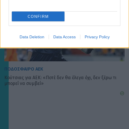
CONFIRM
Data Deletion
Data Access
Privacy Policy
ΠΟΔΟΣΦΑΙΡΟ ΑΕΚ
Κούτσιας για ΑΕΚ: «Ποτέ δεν θα έλεγα όχι, δεν ξέρω τι
μπορεί να συμβεί»