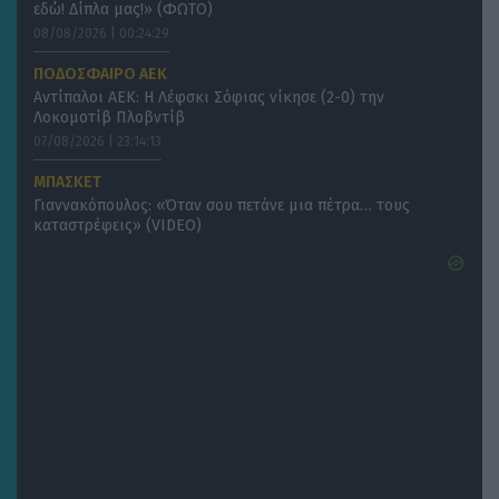
εδώ! Δίπλα μας!» (ΦΩΤΟ)
08/08/2026 | 00:24:29
ΠΟΔΟΣΦΑΙΡΟ ΑΕΚ
Αντίπαλοι ΑΕΚ: Η Λέφσκι Σόφιας νίκησε (2-0) την
Λοκομοτίβ Πλοβντίβ
07/08/2026 | 23:14:13
ΜΠΑΣΚΕΤ
Γιαννακόπουλος: «Όταν σου πετάνε μια πέτρα… τους
καταστρέφεις» (VIDEO)