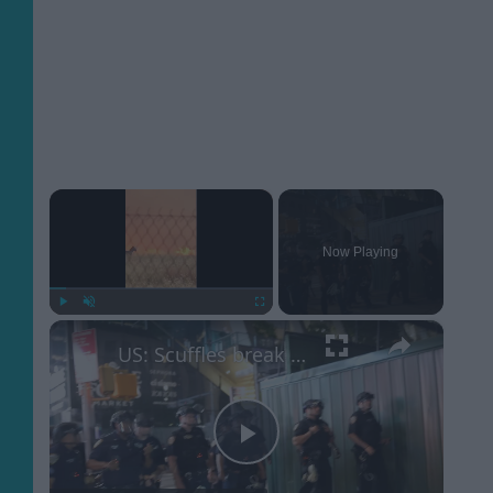
×
Now Playing
×
Play
Unmute
Fullscreen
US: Scuffles break out between Knicks fans, police during championship celebrations.
Play