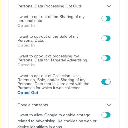
Please note that this website/app uses one or more Google
Personal Data Processing Opt Outs
services and may gather and store information including but
not limited to your visit or usage behaviour. You may click to
I want to opt-out of the Sharing of my
personal data.
grant or deny consent to Google and its third-party tags to
Opted In
use your data for below specified purposes in below Google
ΔΙΕΘΝΗ
consent section.
I want to opt-out of the Sale of my
Η Λουγκάνο ενεργοποίησε την οψιόν και κράτησε τον
Personal Data.
Κούτσια!
Opted In
I want to opt-out of processing my
Personal Data for Targeted Advertising.
Opted In
I want to opt-out of Collection, Use,
Retention, Sale, and/or Sharing of my
Personal Data that Is Unrelated with the
Purposes for which it was collected.
Opted Out
Google consents
I want to allow Google to enable storage
related to advertising like cookies on web or
device identifiers in apps.