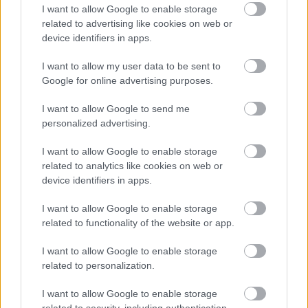
Kallithea (VIDEO)
I want to allow Google to enable storage
related to advertising like cookies on web or
device identifiers in apps.
08/08/2026 | 21:45:03
ΠΟΔΟΣΦΑΙΡΟ ΑΕΚ
I want to allow my user data to be sent to
Καυτός Γκατσίνοβιτς: Πέτυχε
Google for online advertising purposes.
και το 3-0 της ΑΕΚ απέναντι
I want to allow Google to send me
στην Athens Kallithea
personalized advertising.
(VIDEO)
I want to allow Google to enable storage
08/08/2026 | 21:31:52
related to analytics like cookies on web or
device identifiers in apps.
ΠΟΔΟΣΦΑΙΡΟ ΑΕΚ
Ξανά γκολάρα! «Οβίδα»
I want to allow Google to enable storage
Γκατσίνοβιτς και 2-0 η ΑΕΚ!
related to functionality of the website or app.
(VIDEO)
I want to allow Google to enable storage
related to personalization.
I want to allow Google to enable storage
related to security, including authentication