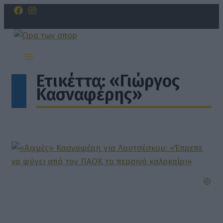
Μετάβαση
Αναζήτηση
στο
περιεχόμενο
Ετικέττα:
«Γιώργος
Κασναφέρης»