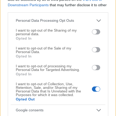
Downstream Participants
that may further disclose it to other
third parties.
Please note that this website/app uses one or more Google
Personal Data Processing Opt Outs
services and may gather and store information including but
not limited to your visit or usage behaviour. You may click to
I want to opt-out of the Sharing of my
personal data.
grant or deny consent to Google and its third-party tags to
Opted In
use your data for below specified purposes in below Google
consent section.
I want to opt-out of the Sale of my
Personal Data.
Opted In
08/08/2026 | 22:00:06
I want to opt-out of processing my
ΠΟΔΟΣΦΑΙΡΟ ΑΕΚ
Personal Data for Targeted Advertising.
ΑΕΚ – Athens Kallithea 4-0
Opted In
ΤΕΛΙΚΟ ΑΠΟΤΕΛΕΣΜΑ
I want to opt-out of Collection, Use,
Retention, Sale, and/or Sharing of my
Personal Data that Is Unrelated with the
08/08/2026 | 21:53:46
Purposes for which it was collected.
Opted Out
ΠΟΔΟΣΦΑΙΡΟ ΑΕΚ
Απίθανος Γκατσίνοβιτς με χατ
Google consents
τρικ απέναντι στην Athens