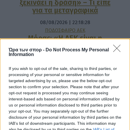
ξεκινάει η δράση» – Τι είπε
για τα μεταγραφικά
08/08/2026 | 22:18:28
ΠΟΔΟΣΦΑΙΡΟ ΑΕΚ
Μόρας: «Η ΑΕΚ είναι η
καλύτερη – Της εύχομαι τα
Ώρα των σπορ -
Do Not Process My Personal
καλύτερα μέσα από την
Information
καρδιά μου»
If you wish to opt-out of the sale, sharing to third parties, or
08/08/2026 | 22:14:47
processing of your personal or sensitive information for
targeted advertising by us, please use the below opt-out
ΠΟΔΟΣΦΑΙΡΟ ΑΕΚ
section to confirm your selection. Please note that after your
Μεγαλείο Γκατσίνοβιτς:
opt-out request is processed you may continue seeing
Αγκάλιασε τον Αγγελόπουλο
interest-based ads based on personal information utilized by
μετά το γκολ του (ΦΩΤΟ)
us or personal information disclosed to third parties prior to
your opt-out. You may separately opt-out of the further
disclosure of your personal information by third parties on the
IAB’s list of downstream participants. This information may
also be disclosed by us to third parties on the
IAB’s List of