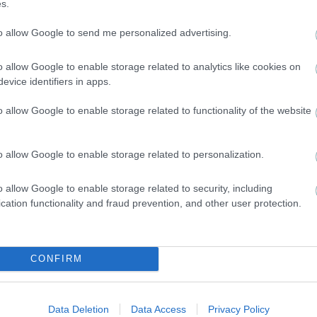
s.
to allow Google to send me personalized advertising.
o allow Google to enable storage related to analytics like cookies on
evice identifiers in apps.
SUPER LEAGUE
o allow Google to enable storage related to functionality of the website
Παρών ο Αλαφούζος στο Κορωπί για την προπόνηση του
Παναθηναϊκού
o allow Google to enable storage related to personalization.
o allow Google to enable storage related to security, including
1
2
3
4
»
cation functionality and fraud prevention, and other user protection.
CONFIRM
 από την Αντερλεχτ
Data Deletion
Data Access
Privacy Policy