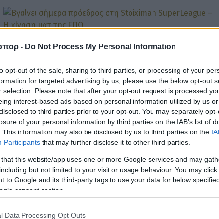
SUPER LEAGUE
σπορ -
Do Not Process My Personal Information
Βγαίνει σήμερα πρόεδρος στη Stoiximan SuperLeague – Η
κίνηση ματ της ΕΠΟ
to opt-out of the sale, sharing to third parties, or processing of your per
formation for targeted advertising by us, please use the below opt-out s
r selection. Please note that after your opt-out request is processed y
eing interest-based ads based on personal information utilized by us or
disclosed to third parties prior to your opt-out. You may separately opt-
losure of your personal information by third parties on the IAB’s list of
. This information may also be disclosed by us to third parties on the
IA
SUPER LEAGUE
Participants
that may further disclose it to other third parties.
Μαρινάκης: «Στημένη πρόταση της ΕΠΟ, ο Σαββίδης έκανε
 that this website/app uses one or more Google services and may gath
τα πάντα για να βγει ο Αλαφούζος»
including but not limited to your visit or usage behaviour. You may click 
 to Google and its third-party tags to use your data for below specifi
ogle consent section.
l Data Processing Opt Outs
ΕΙΔΗΣΕΙΣ