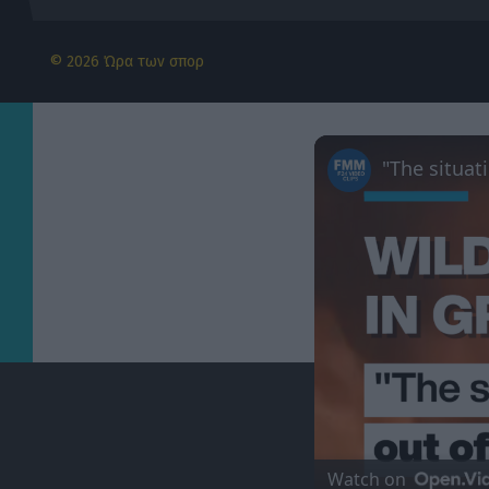
Δεν θα σκάσουμε που δεν έγινε του Κόστιτς, αλλά η ΑΕΚ θέλει αρισ
06/08/2026 | 22:20:03
© 2026 Ώρα των σπορ
SUPER LEAGUE
O απολογισμός του ΟΦΗ πριν το Σούπερ Καπ: Πέντε ήττες σε ισάρι
06/08/2026 | 21:50:48
Γιάννης Κορομηλάς
Αυτά θα δώσει ο Βιτάλις στην ΑΕΚ
06/08/2026 | 20:59:36
ΔΙΕΘΝΗ
ΠΑΟΚ… ύπνος και 0-1 η Άντερλεχτ στα 17 δευτερόλεπτα στην Τούμπ
06/08/2026 | 20:52:05
Watch on