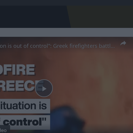
τερό μπακ
θμα φιλικά!
"The situation is out of control": Greek firefighters battle wildfire for fourth day
α! (VIDEO)
Play
Video