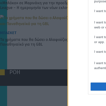
purpose
«Μπλόκο» σε Μαρινάκη για την προεδρία της Super
League – Η ημερομηνία των νέων εκλογών
I want 
I want t
web or d
ΜΠΑΣΚΕΤ
I want t
Τα χρήματα που θα δώσει ο Αλαφούζος σε Ολυμπιακό και
or app.
Παναθηναϊκό για τη GBL
I want t
I want t
authenti
ΡΟΗ
SUPER LEAGUE
Βαθμολογία UEFA: Έχασε έδαφος η Ελλάδα μετά την ήττα του ΠΑΟΚ
07/08/2026 | 09:00:54
Κώστας Τσίλης