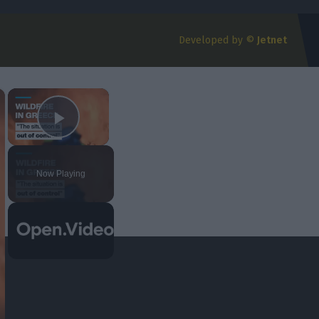
Developed by ©
Jetnet
×
×
Play Video
Now Playing