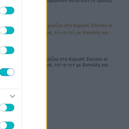
Πανηγυρίζουν που επιβιώνουν κάτω από το τραπέζι
ΠΟΔΟΣΦΑΙΡΟ
Νέα επίσκεψη Αλαφούζου στο Κορωπί: Έπεσαν οι
υπογραφές με Καμαρά, τετ-α-τετ με Κοτσόλη και
Νίστρουπ