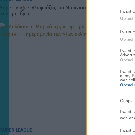
SuperLeague: Αλαφούζος και Μαρινάκης αντιμέτωποι για
I want t
την προεδρία
Opted 
I want t
Opted 
I want 
Advertis
Opted 
I want t
of my P
was col
Opted 
Google 
I want t
web or d
SUPER LEAGUE
I want t