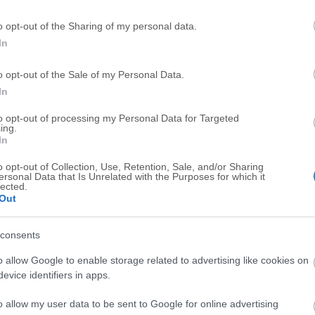
Αποκαλύφθηκε το όνομα του νέου καναλιού του Γιάννη
o opt-out of the Sharing of my personal data.
Αλαφούζου
In
o opt-out of the Sale of my Personal Data.
ΜΠΑΣΚΕΤ
In
Στον ΣΚΑΪ τα τηλεοπτικά δικαιώματα της Stoiximan GBL!
to opt-out of processing my Personal Data for Targeted
ing.
In
o opt-out of Collection, Use, Retention, Sale, and/or Sharing
ersonal Data that Is Unrelated with the Purposes for which it
lected.
Out
consents
o allow Google to enable storage related to advertising like cookies on
evice identifiers in apps.
o allow my user data to be sent to Google for online advertising