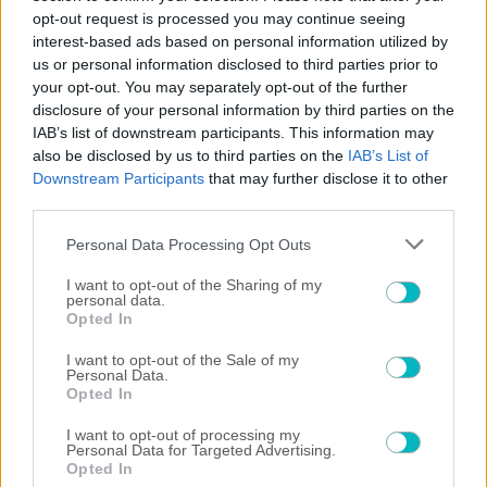
opt-out request is processed you may continue seeing
interest-based ads based on personal information utilized by
us or personal information disclosed to third parties prior to
your opt-out. You may separately opt-out of the further
disclosure of your personal information by third parties on the
IAB’s list of downstream participants. This information may
×
also be disclosed by us to third parties on the
IAB’s List of
Downstream Participants
that may further disclose it to other
Now Playing
third parties.
Please note that this website/app uses one or more Google
Personal Data Processing Opt Outs
services and may gather and store information including but
×
Play
Unmute
Fullscreen
not limited to your visit or usage behaviour. You may click to
I want to opt-out of the Sharing of my
"The situation is out of control": Greek firefighters battle wildfire for fourth day
personal data.
grant or deny consent to Google and its third-party tags to
Opted In
use your data for below specified purposes in below Google
consent section.
I want to opt-out of the Sale of my
Personal Data.
Opted In
Play
I want to opt-out of processing my
Watch on
Personal Data for Targeted Advertising.
Video
Opted In