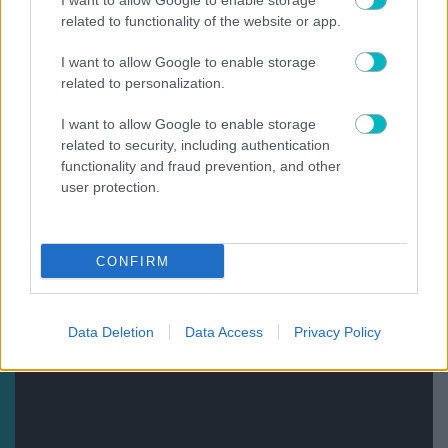
I want to allow Google to enable storage
ΠΟΔΟΣΦΑΙΡΟ ΑΕΚ
related to functionality of the website or app.
Ηλιόπουλος σε Πήλιο: «Εκανες μεγάλη προσπάθεια κόντρα
σε αυτούς που σε αμφισβήτησαν – Το κέρδισες με το σπαθί
σου» (VIDEO)
I want to allow Google to enable storage
related to personalization.
09/08/2026 | 12:37:51
SUPER LEAGUE
I want to allow Google to enable storage
ΠΑΟΚ: «Τρέχει» ο Ντεσπόντοφ, σε φουλ ρυθμούς ο
related to security, including authentication
Γιαννούλης
functionality and fraud prevention, and other
user protection.
CONFIRM
Data Deletion
Data Access
Privacy Policy