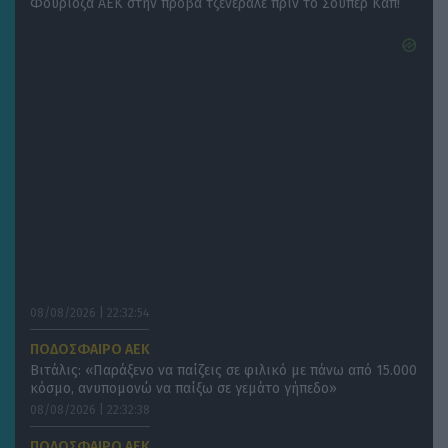
Φουριόζα ΑΕΚ στην πρόβα τζενεράλε πριν το Σούπερ Καπ!
08/08/2026 | 22:32:54
ΠΟΔΟΣΦΑΙΡΟ ΑΕΚ
Βιτάλις: «Παράξενο να παίζεις σε φιλικό με πάνω από 15.000
κόσμο, ανυπομονώ να παίξω σε γεμάτο γήπεδο»
08/08/2026 | 22:32:38
ΠΟΔΟΣΦΑΙΡΟ ΑΕΚ