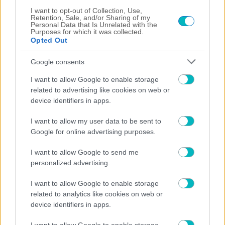
"The situation is out of control": Greek
I want to opt-out of Collection, Use,
Retention, Sale, and/or Sharing of my
firefighters battle wildfire for fourth day
Personal Data that Is Unrelated with the
Purposes for which it was collected.
Opted Out
Google consents
I want to allow Google to enable storage
related to advertising like cookies on web or
device identifiers in apps.
ΡΟΗ
I want to allow my user data to be sent to
Google for online advertising purposes.
ΠΟΔΟΣΦΑΙΡΟ ΑΕΚ
Πήλιος: «Έχω ακόμα πάρα πολλά να δείξω» (VIDEO)
I want to allow Google to send me
personalized advertising.
09/08/2026 | 12:52:39
I want to allow Google to enable storage
ΠΟΔΟΣΦΑΙΡΟ ΑΕΚ
related to analytics like cookies on web or
Ο Πήλιος ανανέωσε μέχρι το 2030 με την ΑΕΚ!
device identifiers in apps.
09/08/2026 | 12:38:42