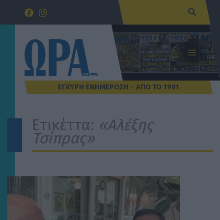
Μετάβαση
Αναζήτ
στο
περιεχόμενο
Ετικέττα:
«Αλέξης
Τσίπρας»