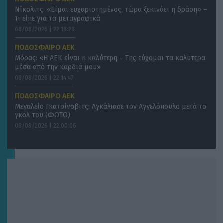
Νίκολιτς: «Είμαι ευχαριστημένος, τώρα ξεκινάει η δράση» –
Τι είπε για τα μεταγραφικά
08/08/2026 | 22:18:28
ΠΟΔΟΣΦΑΙΡΟ ΑΕΚ
Μόρας: «Η ΑΕΚ είναι η καλύτερη – Της εύχομαι τα καλύτερα
μέσα από την καρδιά μου»
08/08/2026 | 22:14:47
ΠΟΔΟΣΦΑΙΡΟ ΑΕΚ
Μεγαλείο Γκατσίνοβιτς: Αγκάλιασε τον Αγγελόπουλο μετά το
γκολ του (ΦΩΤΟ)
08/08/2026 | 22:00:06