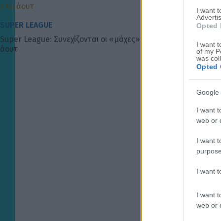
I want 
Advertis
SUPER LEAGUE
Opted 
Super League: Συνεχίζονται οι «μάχες» στα πλέι οφ και πλέι
I want t
άουτ
of my P
was col
Opted 
Google 
I want t
web or d
I want t
purpose
I want 
I want t
web or d