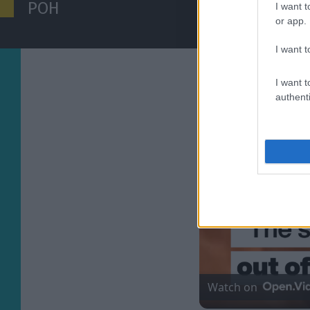
ΡΟΗ
I want t
or app.
Κώστας Τσίλης
I want t
Δεν θα σκάσουμε που δεν έγινε του Κόστιτς, αλλά η ΑΕΚ θέλει αρισ
06/08/2026 | 23:45:49
I want t
ΠΑΡΑΣΚΗΝΙΑ
authenti
Ένα σύννεφο να πέσουμε: Ο Ολυμπιακός εξετάζει τον Μπλέσα της… 
06/08/2026 | 23:09:47
Πάνος Λούπος
Βιτάλις, αριστερό μπακ και φουλ για μάχες!
06/08/2026 | 22:58:36
ΔΙΕΘΝΗ
Η Άντερλεχτ ξέρανε στην Τούμπα τον ΠΑΟΚ (0-1)
06/08/2026 | 22:44:03
Κώστας Τσίλης
Watch on
Δεν θα σκάσουμε που δεν έγινε του Κόστιτς, αλλά η ΑΕΚ θέλει αρισ