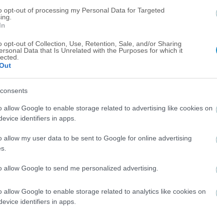
to opt-out of processing my Personal Data for Targeted
SUPER LEAGUE
ing.
In
Super League: Πρεμιέρα για τα play out!
o opt-out of Collection, Use, Retention, Sale, and/or Sharing
ersonal Data that Is Unrelated with the Purposes for which it
lected.
Out
consents
o allow Google to enable storage related to advertising like cookies on
evice identifiers in apps.
o allow my user data to be sent to Google for online advertising
s.
to allow Google to send me personalized advertising.
o allow Google to enable storage related to analytics like cookies on
evice identifiers in apps.
1
2
3
…
6
»