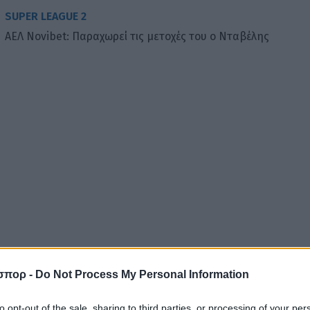
SUPER LEAGUE 2
ΑΕΛ Novibet: Παραχωρεί τις μετοχές του ο Νταβέλης
σπορ -
Do Not Process My Personal Information
to opt-out of the sale, sharing to third parties, or processing of your per