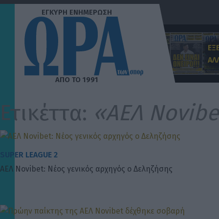
Μετάβαση
στο
περιεχόμενο
ΕΞ
ΑΛ
Ετικέττα:
«ΑΕΛ Novibe
SUPER LEAGUE 2
ΑΕΛ Novibet: Νέος γενικός αρχηγός ο Δεληζήσης