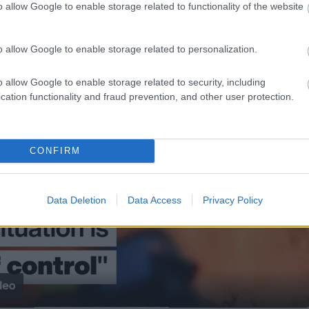
o allow Google to enable storage related to functionality of the website
o allow Google to enable storage related to personalization.
τερό μπακ
o allow Google to enable storage related to security, including
"The situation is out of control": Greek firefighters battle wildfire for fourth day
cation functionality and fraud prevention, and other user protection.
Ρίο Άβε
CONFIRM
Data Deletion
Data Access
Privacy Policy
Play
Video
τερό μπακ