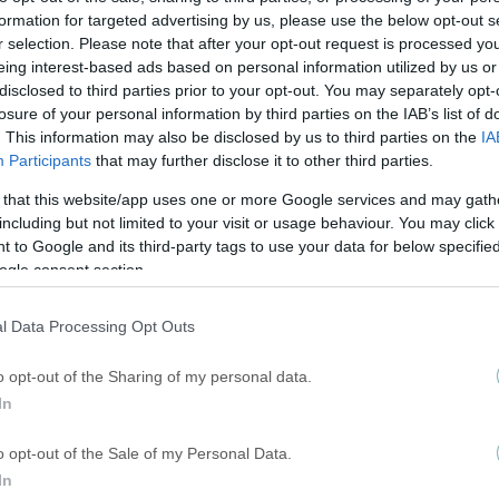
formation for targeted advertising by us, please use the below opt-out s
SUPER LEAGUE
r selection. Please note that after your opt-out request is processed y
eing interest-based ads based on personal information utilized by us or
«Βράζουν» οι οπαδοί της ΑΕΛ: Πανό και μηνύματα κατά
disclosed to third parties prior to your opt-out. You may separately opt-
της διοίκησης
losure of your personal information by third parties on the IAB’s list of
. This information may also be disclosed by us to third parties on the
IA
Participants
that may further disclose it to other third parties.
 that this website/app uses one or more Google services and may gath
SUPER LEAGUE
including but not limited to your visit or usage behaviour. You may click 
Super league: Με πέναλτι του Φωτιά στο 99’ πήρε το «Χ» ο
 to Google and its third-party tags to use your data for below specifi
Πανσερραϊκός από την ΑΕΛ!
ogle consent section.
l Data Processing Opt Outs
o opt-out of the Sharing of my personal data.
SUPER LEAGUE
In
Super League: Ποιοι θα σφυρίξουν τα παιχνίδια των Play
Out
o opt-out of the Sale of my Personal Data.
In