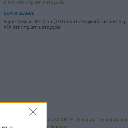
SUPER LEAGUE
Super League: Με ήττα (3-2) από την Κηφισιά είπε αντίο η
ΑΕΛ στην πρώτη κατηγορία
sonal or