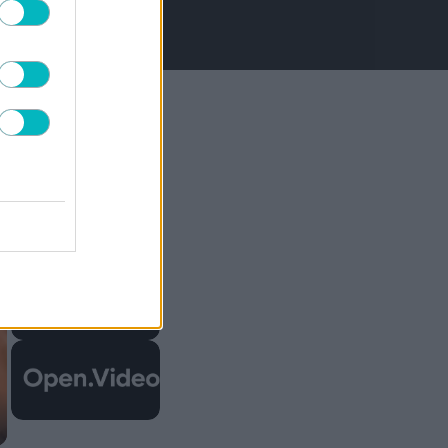
×
×
Play Video
Now Playing