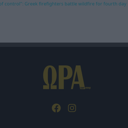
of control": Greek firefighters battle wildfire for fourth day
θμα φιλικά!
α! (VIDEO)