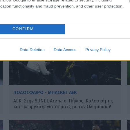
cation functionality and fraud prevention, and other user protection.
CONFIRM
Data Deletion
Data Access
Privacy Policy
ΠΟΔΟΣΦΑΙΡΟ - ΜΠΑΣΚΕΤ ΑΕΚ
ΑΕΚ: Στην SUNEL Arena οι Πήλιος, Καλοσκάμης
και Γκεοργκίεφ για το ματς με τον Ολυμπιακό!