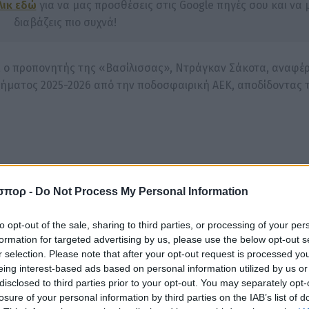
λικ εδώ
για να μας προσθέσεις στις Google πηγές σου και να 
διαβάζεις πιο συχνά!
, ο προπονητής της «Βασίλισσας», Ντράγκαν Σάκοτα, αναφέ
ήματος 2025-2026 από την ποδοσφαιρική ΑΕΚ, αποδίδοντας 
σπορ -
Do Not Process My Personal Information
to opt-out of the sale, sharing to third parties, or processing of your per
Νίκολιτς, στους παίκτες του, αλλά και σε ολόκληρο τον Ορ
formation for targeted advertising by us, please use the below opt-out s
τος.
r selection. Please note that after your opt-out request is processed y
eing interest-based ads based on personal information utilized by us or
α πήραμε το τρόπαιο. Νομίζω, ότι το αναγνωρίζει όλη η φίλ
disclosed to third parties prior to your opt-out. You may separately opt-
όσο πανάξια κατάκτηση από ομάδα.
losure of your personal information by third parties on the IAB’s list of