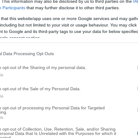
. This information may also be disclosed by us to third parties on the
IA
τον οποίο γνωρίζω και εκτιμώ απεριόριστα. Ήξερα, ότι θα κάν
Participants
that may further disclose it to other third parties.
την αρχή μίας νέας εποχής.
 that this website/app uses one or more Google services and may gath
including but not limited to your visit or usage behaviour. You may click 
άρξει και συνέχεια…
 to Google and its third-party tags to use your data for below specifi
ogle consent section.
l Data Processing Opt Outs
o opt-out of the Sharing of my personal data.
In
n Super League
ΑΕΚ
ΑΕΚ BC
Ντράγκαν Σάκοτα
o opt-out of the Sale of my Personal Data.
In
to opt-out of processing my Personal Data for Targeted
ing.
In
ΡΘΡΑ
o opt-out of Collection, Use, Retention, Sale, and/or Sharing
ersonal Data that Is Unrelated with the Purposes for which it
lected.