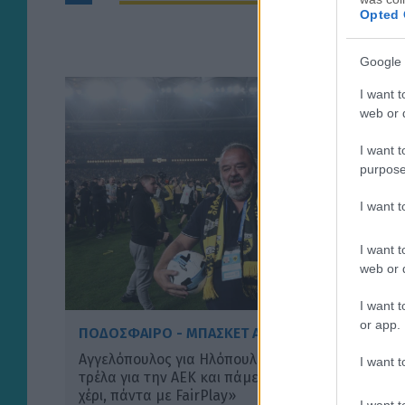
Opted 
Google 
I want t
web or d
I want t
purpose
I want 
I want t
web or d
I want t
or app.
ΠΟΔΟΣΦΑΙΡΟ - ΜΠΑΣΚΕΤ ΑΕΚ
Αγγελόπουλος για Ηλόπουλο: «Εχουμε κοινή
I want t
τρέλα για την ΑΕΚ και πάμε με τον σταυρό στο
χέρι, πάντα με FairPlay»
I want t