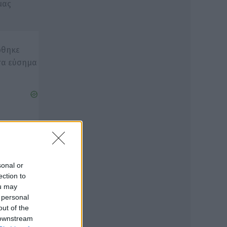
μας
ρθηκε
τα εύσημα
sonal or
γανισμό
ection to
ou may
 personal
αθλη
out of the
 downstream