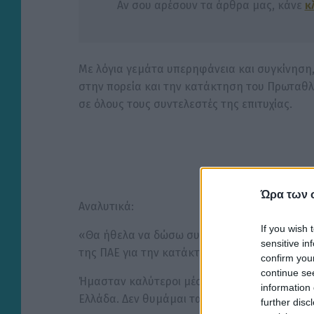
Αν σου αρέσουν τα άρθρα μας, κάνε
κ
Με λόγια γεμάτα υπερηφάνεια και συγκίνηση
στην πορεία και την κατάκτηση του Πρωταθλ
σε όλους τους συντελεστές της επιτυχίας.
Ώρα των 
Αναλυτικά:
If you wish 
«Θα ήθελα να δώσω συγχαρητήρια στον Μάρκο 
sensitive in
της ΠΑΕ για την κατάκτηση του Πρωταθλήμα
confirm you
continue se
Ήμασταν καλύτεροι μέσα στο γήπεδο και δίκαι
information 
Ελλάδα. Δεν θυμάμαι τα τελευταία χρόνια τ
further disc