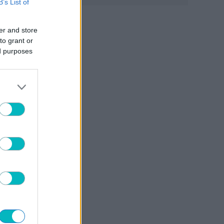
B’s List of
ει τη
er and store
to grant or
ed purposes