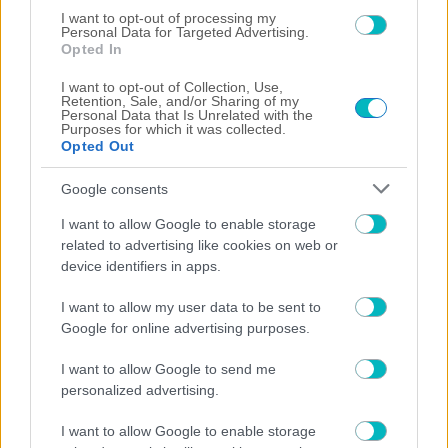
I want to opt-out of processing my
Personal Data for Targeted Advertising.
Opted In
I want to opt-out of Collection, Use,
Retention, Sale, and/or Sharing of my
Personal Data that Is Unrelated with the
Purposes for which it was collected.
Opted Out
Google consents
I want to allow Google to enable storage
ΠΟΔΟΣΦΑΙΡΟ ΑΕΚ
related to advertising like cookies on web or
device identifiers in apps.
Επίσημο: Πρόβα τζενεράλε με Athens Kallithea στη
Νέα Φιλαδέλφεια – Τα εισιτήρια, η μέρα και η ώρα!
I want to allow my user data to be sent to
Google for online advertising purposes.
I want to allow Google to send me
personalized advertising.
I want to allow Google to enable storage