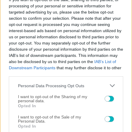
ΠΟΔΟΣΦΑΙΡΟ ΑΕΚ
processing of your personal or sensitive information for
targeted advertising by us, please use the below opt-out
Υπέγραψε στην Αϊντχόφεν ο Κόστιτς
section to confirm your selection. Please note that after your
opt-out request is processed you may continue seeing
interest-based ads based on personal information utilized by
us or personal information disclosed to third parties prior to
your opt-out. You may separately opt-out of the further
disclosure of your personal information by third parties on the
IAB’s list of downstream participants. This information may
also be disclosed by us to third parties on the
IAB’s List of
Downstream Participants
that may further disclose it to other
third parties.
Please note that this website/app uses one or more Google
Personal Data Processing Opt Outs
services and may gather and store information including but
not limited to your visit or usage behaviour. You may click to
I want to opt-out of the Sharing of my
personal data.
grant or deny consent to Google and its third-party tags to
Opted In
use your data for below specified purposes in below Google
consent section.
I want to opt-out of the Sale of my
Personal Data.
Opted In