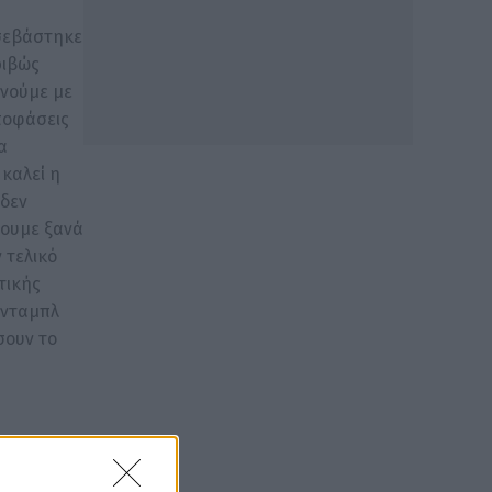
 σεβάστηκε
ριβώς
ωνούμε με
ποφάσεις
α
καλεί η
 δεν
σουμε ξανά
 τελικό
τικής
 νταμπλ
σουν το