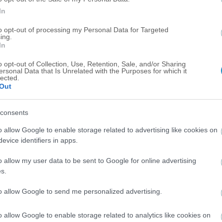
In
to opt-out of processing my Personal Data for Targeted
ing.
In
o opt-out of Collection, Use, Retention, Sale, and/or Sharing
ersonal Data that Is Unrelated with the Purposes for which it
lected.
Out
ΠΟΔΟΣΦΑΙΡΟ ΓΥΝΑΙΚΩΝ ΑΕΚ
consents
Παντερμαλής: «Να τιμούμε την κληρονομιά της
o allow Google to enable storage related to advertising like cookies on
ΑΕΚ σε κάθε αγώνα» (VIDEO)
evice identifiers in apps.
o allow my user data to be sent to Google for online advertising
s.
to allow Google to send me personalized advertising.
ΠΟΔΟΣΦΑΙΡΟ ΓΥΝΑΙΚΩΝ ΑΕΚ
Η ΑΕΚ περιμένει λίγες ακόμα ημέρες την
o allow Google to enable storage related to analytics like cookies on
Χατζηνικολάου που θέλει να παίξει στο