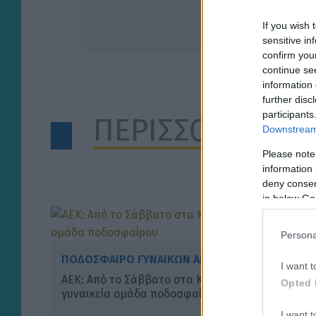
Α
If you wish 
sensitive in
confirm you
continue se
information 
further disc
participants
ΠΕΡΙΣΣΟΤΕΡΑ Α
Downstream 
Please note
information 
deny consent
in below Go
Persona
ΠΟΔΟΣΦΑΙΡΟ ΓΥΝΑΙΚΩΝ ΑΕΚ
I want t
ΑΕΚ: Από το Σάββατο στα Καλάβρυτα η
Opted 
γυναικεία ομάδα ποδοσφαίρου
I want t