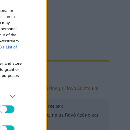
sonal or
ection to
ou may
 personal
out of the
 downstream
B’s List of
er and store
to grant or
ed purposes
ΠΟΔΟΣΦΑΙΡΟ ΓΥΝΑΙΚΩΝ ΑΕΚ
Ζωντανά το AEK Magazine με Πανό Λούπο και
Τατιάνα Γεωργίου!