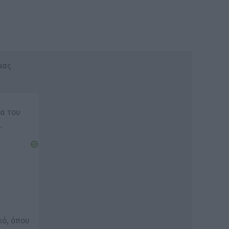
μας
α του
.
κό, όπου