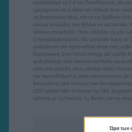
αποκλείσαμε με 5-2 τον Παναθηναϊκό, μία από 
ημερομηνία και η έδρα του τελικού ήταν γνω
τη διοργάνωση όπως πάντα και βρέθηκε στο γ
κάνουν οι ομάδες που θέλουν να κατακτούν τί
κάποιες αποφάσεις. Όσοι επέλεξαν να μην εμ
ή προγραμματισμούς. Δεν μπορούν όμως να ζη
απαξιώνουν την προσπάθεια όσων τους σεβάστ
διοργάνωση. Στον τελικό υπήρχε μία ομάδα έτο
φοβηθήκαμε ποτέ κανέναν αντίπαλο και οι αθ
μέσα στο γήπεδο, όπως κάναμε άλλες τέσσερι
του πρωταθλήματος όπου επικρατήσαμε με το
δικαιοσύνης από εκείνους που δεν παρουσιάσ
2026 γράφει πάλι το όνομα της ΑΕΚ. Συγχαρητ
τρόπαιο με τη δουλειά, τις θυσίες και τις νίκες
Ώρα των 