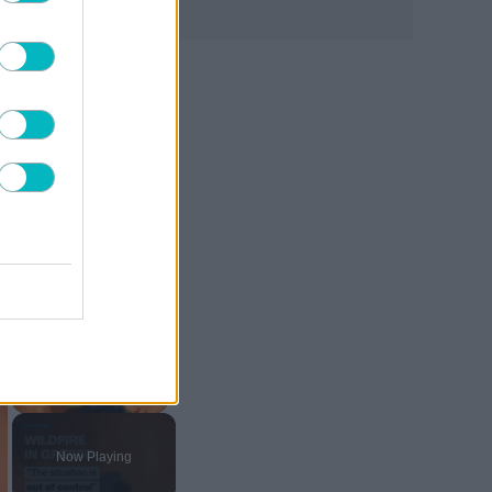
×
×
Play Video
Now Playing