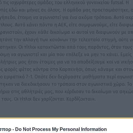
τις ισχυρότερες ομάδες του ελληνικού γυναικείου futsal. Η
στές εδώ και μήνες σε όλους. Η ομάδα μας προετοιμάστηκε,
ήπεδο, έτοιμη να αγωνιστεί για ένα ακόμα τρόπαιο. Αυτό ακ
τλους. Αυτό κάνει πάντα η ΑΕΚ, είτε συμφωνούμε, είτε διαφ
φανιστούν, έχουν κάθε δικαίωμα κι αυτοί να διαφωνούν με α
τάνε την αλλαγή των κανόνων την τελευταία στιγμή, ούτε ν
ηκαν. Οι τίτλοι κατακτώνται από τους παρόντες, όταν τους 
ιμη να αγωνιστεί και μία που επέλεξε να μην το κάνει. Εμείς
λήτριες μας ήταν έτοιμες για να το αποδείξουμε και να νική
ς φορές φέτος κόντρα στο Καρπενήσι, όπως κάναμε και στον
 εμφατικό 7-1. Οπότε δεν δεχόμαστε μαθήματα περί αγωνισ
τηκαν να διεκδικήσουν το τρόπαιο στον αγωνιστικό χώρο. Το
ήρια στις αθλήτριές μας, που κέρδισαν το δικαίωμα να σηκώ
 τους. Οι τίτλοι δεν χαρίζονται. Κερδίζονται».
σπορ -
Do Not Process My Personal Information