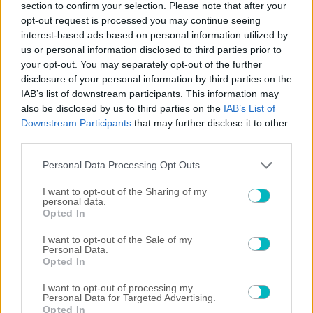
section to confirm your selection. Please note that after your
×
opt-out request is processed you may continue seeing
interest-based ads based on personal information utilized by
us or personal information disclosed to third parties prior to
Now Playing
your opt-out. You may separately opt-out of the further
disclosure of your personal information by third parties on the
IAB’s list of downstream participants. This information may
×
Play
Unmute
Fullscreen
also be disclosed by us to third parties on the
IAB’s List of
"The situation is out of control": Greek firefighters battle wildfire for fourth day
Downstream Participants
that may further disclose it to other
third parties.
Please note that this website/app uses one or more Google
Personal Data Processing Opt Outs
services and may gather and store information including but
Play
not limited to your visit or usage behaviour. You may click to
I want to opt-out of the Sharing of my
personal data.
grant or deny consent to Google and its third-party tags to
Opted In
Watch on
use your data for below specified purposes in below Google
Video
consent section.
I want to opt-out of the Sale of my
"The situation is out of control": Greek
Personal Data.
Opted In
firefighters battle wildfire for fourth day
I want to opt-out of processing my
Personal Data for Targeted Advertising.
Opted In