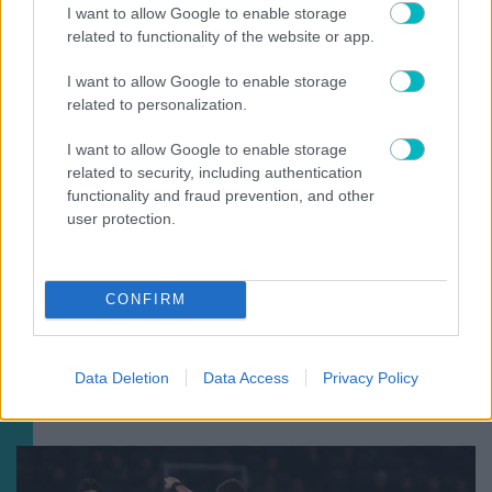
ΠΟΔΟΣΦΑΙΡΟ ΑΕΚ
I want to allow Google to enable storage
related to functionality of the website or app.
ΑΕΚ: Ο λόγος που δεν έπαιξε ο Μαρίν απέναντι στην
Athens Kallithea
I want to allow Google to enable storage
related to personalization.
I want to allow Google to enable storage
related to security, including authentication
functionality and fraud prevention, and other
user protection.
CONFIRM
Data Deletion
Data Access
Privacy Policy