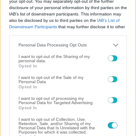
your opt-out. You may separately opt-out of the further
disclosure of your personal information by third parties on the
IAB’s list of downstream participants. This information may
also be disclosed by us to third parties on the
IAB’s List of
Downstream Participants
that may further disclose it to other
third parties.
Please note that this website/app uses one or more Google
Personal Data Processing Opt Outs
services and may gather and store information including but
not limited to your visit or usage behaviour. You may click to
I want to opt-out of the Sharing of my
personal data.
grant or deny consent to Google and its third-party tags to
Opted In
use your data for below specified purposes in below Google
consent section.
I want to opt-out of the Sale of my
Personal Data.
Opted In
I want to opt-out of processing my
Personal Data for Targeted Advertising.
Opted In
I want to opt-out of Collection, Use,
Retention, Sale, and/or Sharing of my
Personal Data that Is Unrelated with the
Purposes for which it was collected.