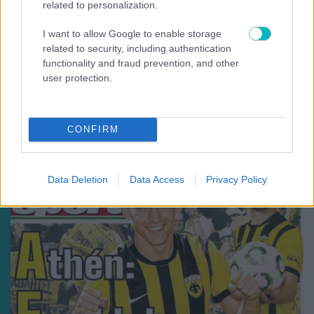
related to personalization.
I want to allow Google to enable storage
related to security, including authentication
functionality and fraud prevention, and other
user protection.
ΠΟΔΟΣΦΑΙΡΟ ΑΕΚ
Original 21 για τον Μιχάλη: «Η μνήμη του πρέπει να
μείνει ζωντανή, δυνατή – Ελάχιστη υποχρέωση μας
CONFIRM
το παρόν στο ετήσιο μνημόσυνο του»
Data Deletion
Data Access
Privacy Policy