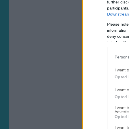
further disc
participants
Downstream 
Please note
information 
deny consent
in below Go
Persona
I want t
Opted 
I want t
Opted 
I want 
Advertis
Opted 
I want t