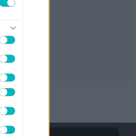
ΠΟΔΟΣΦΑΙΡΟ
Η Λίβερπουλ επιμένει για την απόκτηση
του Μπαρκολά
07/08/2026 | 19:35:51
ΠΟΔΟΣΦΑΙΡΟ ΑΕΚ
Πειρατές του Ονείρου: «Μιχάλη ΖΕΙΣ…
ΕΣΥ μας οδηγείς!»
07/08/2026 | 19:13:10
ΠΟΔΟΣΦΑΙΡΟ
«Η Ράγιο Βαγιεκάνο ενδιαφέρεται για
Ικάρντι»
07/08/2026 | 18:44:45
ΠΟΔΟΣΦΑΙΡΟ
Ο Φαν’τ Σχιπ ανέλαβε την εθνική
Καζακστάν
07/08/2026 | 18:23:25
Σταύρος Καζαντζόγλου
Η ψυχραιμία στις μεταγραφές και τα
χτυπήματα στην ώρα τους