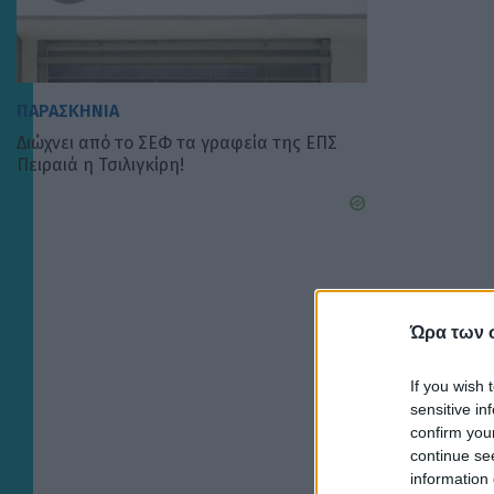
ΠΑΡΑΣΚΗΝΙΑ
Διώχνει από το ΣΕΦ τα γραφεία της ΕΠΣ
Πειραιά η Τσιλιγκίρη!
Ώρα των 
If you wish 
sensitive in
confirm you
continue se
information 