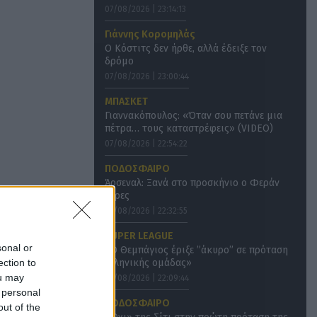
07/08/2026 | 23:14:13
Γιάννης Κορομηλάς
Ο Κόστιτς δεν ήρθε, αλλά έδειξε τον
δρόμο
07/08/2026 | 23:00:44
ΜΠΑΣΚΕΤ
Γιαννακόπουλος: «Όταν σου πετάνε μια
πέτρα… τους καταστρέφεις» (VIDEO)
07/08/2026 | 22:54:22
ΠΟΔΟΣΦΑΙΡΟ
Άρσεναλ: Ξανά στο προσκήνιο ο Φεράν
Τόρες
07/08/2026 | 22:32:55
SUPER LEAGUE
sonal or
«Ο Θεμπάγιος έριξε ”άκυρο” σε πρόταση
ection to
ελληνικής ομάδας»
ou may
07/08/2026 | 22:09:44
 personal
ΠΟΔΟΣΦΑΙΡΟ
out of the