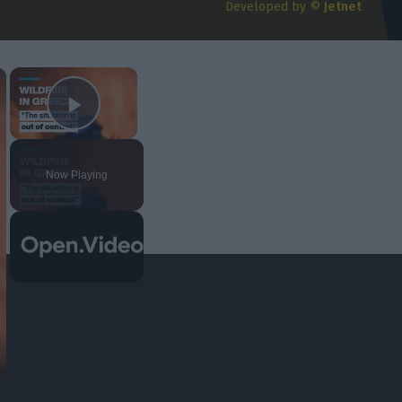
07/08/2026 | 16:39:56
Developed by ©
Jetnet
MEDIA
Βουλγαράκη για τις φήμες χωρισμού με
Ιωαννίδη: «Θα γίνετε ρόμπα»
×
×
07/08/2026 | 15:54:41
Play Video
Now Playing