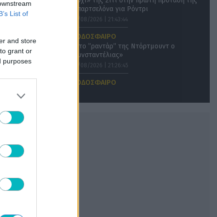
«Όχι» της Σίτι στην πρώτη πρόταση της
 downstream
Μπαρτσελόνα για Ρόντρι
B’s List of
07/08/2026 | 21:43:44
ΠΟΔΟΣΦΑΙΡΟ
er and store
«Στο ”ραντάρ” της Ντόρτμουντ ο
to grant or
Κωνσταντέλιας»
ed purposes
07/08/2026 | 21:26:45
ΠΟΔΟΣΦΑΙΡΟ
Ενδιαφέρον της Νότιγχαμ για Σολάνκε
07/08/2026 | 21:00:34
ΠΟΔΟΣΦΑΙΡΟ ΑΕΚ
Το ντοκιμαντέρ για το ταξίδι φιλίας της
ΑΕΚ στο Βελιγράδι απόψε στο Φεστιβάλ
Ιεράπετρας (VIDEO)
07/08/2026 | 20:27:31
ΠΟΔΟΣΦΑΙΡΟ
Η Μάντσεστερ Σίτι «κλείνει» τον
Μπουαντί
07/08/2026 | 19:54:45