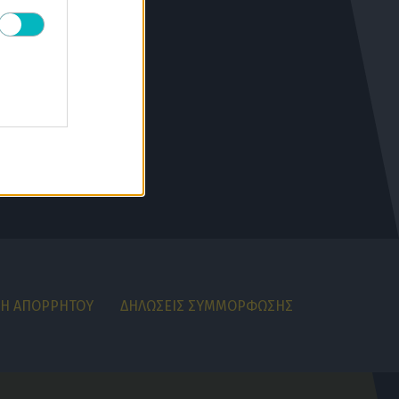
07/08/2026 | 18:00:02
ΠΟΔΟΣΦΑΙΡΟ ΑΕΚ
ΑΕΚ: Συνάντηση κορυφής Ηλιόπουλου,
Νίκολιτς και Ριμπάλτα για τον σχεδιασμό
της ομάδας
07/08/2026 | 17:46:27
SUPER LEAGUE
«Η Γαλατασαράι κατέθεσε πρόταση στον
ΠΑΟΚ για Κωνσταντέλια με δανεισμό και
οψιόν αγοράς»
07/08/2026 | 17:16:17
Πάνος Λούπος
Άλλη είναι τελικά η προτεραιότητα
07/08/2026 | 16:40:32
ΚΗ ΑΠΟΡΡΗΤΟΥ
ΔΗΛΩΣΕΙΣ ΣΥΜΜΟΡΦΩΣΗΣ
ΠΟΔΟΣΦΑΙΡΟ ΑΕΚ
Original 21 για τον Μιχάλη: «Η μνήμη του
πρέπει να μείνει ζωντανή, δυνατή –
Ελάχιστη υποχρέωση μας το παρόν στο
ετήσιο μνημόσυνο του»