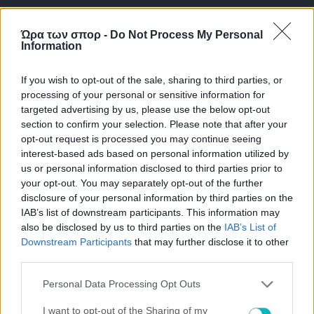
Ώρα των σπορ -
Do Not Process My Personal
Information
09/08/2026 | 10:20:28
If you wish to opt-out of the sale, sharing to third parties, or
ΔΙΕΘΝΗ
processing of your personal or sensitive information for
Αλμέιδα για τον χαμό του Χόρχε Μέσι: «Έχω χάσει και εγώ τον
targeted advertising by us, please use the below opt-out
πατέρα μου – Ο πόνος είναι αβάσταχτος»
section to confirm your selection. Please note that after your
09/08/2026 | 10:05:48
opt-out request is processed you may continue seeing
ΠΟΔΟΣΦΑΙΡΟ ΑΕΚ
interest-based ads based on personal information utilized by
Ξεκίνησε και επίσημα το …ταξίδι της ΑΕΚ Κεφαλονιάς!
us or personal information disclosed to third parties prior to
your opt-out. You may separately opt-out of the further
09/08/2026 | 09:42:50
disclosure of your personal information by third parties on the
IAB’s list of downstream participants. This information may
ΠΟΔΟΣΦΑΙΡΟ ΑΕΚ
also be disclosed by us to third parties on the
IAB’s List of
Σαν σήμερα το 2001: Η ιστορική εξάρα της ΑΕΚ στην Ευρώπη
Downstream Participants
that may further disclose it to other
09/08/2026 | 09:30:52
third parties.
ΕΙΔΗΣΕΙΣ
Please note that this website/app uses one or more Google
Personal Data Processing Opt Outs
Παγκόσμιο Κ20: «Ασημένια» η απίθανη Ρούσσου!
services and may gather and store information including but
not limited to your visit or usage behaviour. You may click to
I want to opt-out of the Sharing of my
09/08/2026 | 09:10:52