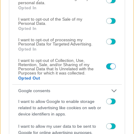
personal data.
grant or deny consent to Google and its third-party tags to
Opted In
ΠΟΔΟΣΦΑΙΡΟ ΑΕΚ
use your data for below specified purposes in below Google
Σαν σήμερα το 2006: ΑΕΚάρα και «αστεράτη» ανατροπή στο
consent section.
I want to opt-out of the Sale of my
Murrayfield!
Personal Data.
09/08/2026 | 09:00:31
Opted In
ΠΟΔΟΣΦΑΙΡΟ ΑΕΚ
I want to opt-out of processing my
Personal Data for Targeted Advertising.
Τα highlights από την τεσσάρα της ΑΕΚ στο φιλικό με την Athens
Opted In
Kallithea (VIDEO)
I want to opt-out of Collection, Use,
Retention, Sale, and/or Sharing of my
Personal Data that Is Unrelated with the
Purposes for which it was collected.
Opted Out
Google consents
I want to allow Google to enable storage
related to advertising like cookies on web or
device identifiers in apps.
I want to allow my user data to be sent to
Google for online advertising purposes.