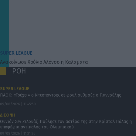
SUPER LEAGUE
Ανακοίνωσε Χούλιο Αλόνσο η Καλαμάτα
ΡΟΗ
SUPER LEAGUE
ΠΑΟΚ: «Τρέχει» ο Ντεσπόντοφ, σε φουλ ρυθμούς ο Γιαννούλης
09/08/2026 | 11:45:50
ΔΙΕΘΝΗ
Ουνιόν Σεν Ζιλουάζ: Πούλησε τον αστέρα της στην Κρίσταλ Πάλας η
υποψήφια αντίπαλος του Ολυμπιακού
09/08/2026 | 11:21:26