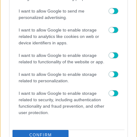
08/08/2026 | 23:06:20
I want to allow Google to send me
personalized advertising.
Κώστας Τσίλης
Αυτό που θέλει να δει ο Νίκολιτς
I want to allow Google to enable storage
08/08/2026 | 23:00:19
related to analytics like cookies on web or
device identifiers in apps.
ΠΟΔΟΣΦΑΙΡΟ ΑΕΚ
Φουριόζα ΑΕΚ στην πρόβα τζενεράλε πριν το Σούπερ Καπ!
I want to allow Google to enable storage
08/08/2026 | 22:32:54
related to functionality of the website or app.
ΠΟΔΟΣΦΑΙΡΟ ΑΕΚ
I want to allow Google to enable storage
Βιτάλις: «Παράξενο να παίζεις σε φιλικό με πάνω από 15.000 κόσμο,
related to personalization.
ανυπομονώ να παίξω σε γεμάτο γήπεδο»
08/08/2026 | 22:32:38
I want to allow Google to enable storage
related to security, including authentication
ΠΟΔΟΣΦΑΙΡΟ ΑΕΚ
functionality and fraud prevention, and other
Νίκολιτς: «Είμαι ευχαριστημένος, τώρα ξεκινάει η δράση» – Τι είπε
για τα μεταγραφικά
user protection.
08/08/2026 | 22:18:28
ΠΟΔΟΣΦΑΙΡΟ ΑΕΚ
CONFIRM
Μόρας: «Η ΑΕΚ είναι η καλύτερη – Της εύχομαι τα καλύτερα μέσα από