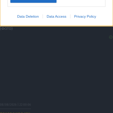
την καρδιά μου»
08/08/2026 | 22:14:47
Data Deletion
Data Access
Privacy Policy
ΠΟΔΟΣΦΑΙΡΟ ΑΕΚ
Μεγαλείο Γκατσίνοβιτς: Αγκάλιασε τον Αγγελόπουλο μετά το γκολ του
(ΦΩΤΟ)
08/08/2026 | 22:00:06