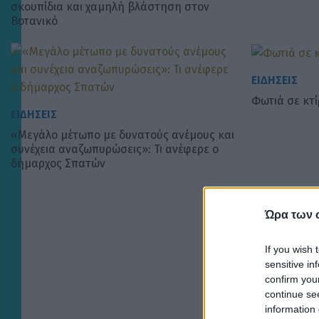
σκουπίδια και χαμηλή βλάστηση στον
Βοτανικό
ΕΙΔΗΣΕΙΣ
Φωτιά σε κτί
ΕΙΔΗΣΕΙΣ
«Μεγάλο μέτωπο με δυνατούς ανέμους και
συνέχεια αναζωπυρώσεις»: Τι ανέφερε ο
δήμαρχος Σπατών
Ώρα των 
If you wish 
sensitive in
confirm you
continue se
information 