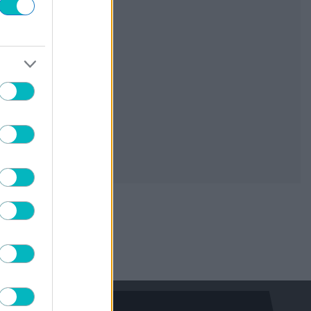
ΠΟΔΟΣΦΑΙΡΟ ΑΕΚ
Η ΚΕΔ όρισε ελληνική διαιτητική ομάδα
στο Σούπερ Καπ ανάμεσα σε ΑΕΚ και
ΟΦΗ!
06/08/2026 | 14:00:35
ΜΠΑΣΚΕΤ
Βιλντόζα: «Η νοοτροπία είναι το κλειδί»
06/08/2026 | 13:45:10
ΠΟΔΟΣΦΑΙΡΟ
Επιστροφή στην Ιταλία: Από τον ΠΑΟΚ
στην Κρεμονέζε ο Βολιάκο
06/08/2026 | 13:33:43
ΠΟΔΟΣΦΑΙΡΟ ΑΕΚ
Ο Μιλάν Βιτάλις στη Νέα Φιλαδέλφεια
(VIDEO)
06/08/2026 | 13:19:24
ΠΟΔΟΣΦΑΙΡΟ ΑΕΚ
Το πρώτο «μήνυμα» του Βιτάλις στον
κόσμο της ΑΕΚ (VIDEO)