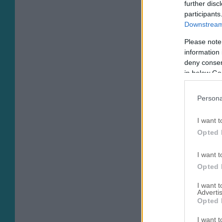
further disc
participants
Downstream 
Please note
information 
deny consent
in below Go
Persona
I want t
Opted 
I want t
Opted 
I want 
Advertis
Opted 
I want t