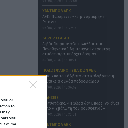
06/08/2026 | 16:49:06
ΧΑΝΤΜΠΟΛ ΑΕΚ
ΑΕΚ: Παραμένει «κιτρινόμαυρη» η
Ρεσέντε
06/08/2026 | 16:42:33
SUPER LEAGUE
Λιβάι Γκαρσία: «Οι φίλαθλοι του
Παναθηναϊκού δημιουργούν τρομερή
ατμόσφαιρα, υπάρχει όραμα»
06/08/2026 | 16:18:21
ΠΟΔΟΣΦΑΙΡΟ ΓΥΝΑΙΚΩΝ ΑΕΚ
ΑΕΚ: Από το Σάββατο στα Καλάβρυτα η
γυναικεία ομάδα ποδοσφαίρου
06/08/2026 | 15:36:14
ΕΙΔΗΣΕΙΣ
sonal or
Μητσοτάκης: «Η χώρα δεν μπορεί να είναι
ection to
άλλο αιχμάλωτη του ρουσφετιού»
ou may
06/08/2026 | 15:32:01
 personal
out of the
ΧΑΝΤΜΠΟΛ ΑΕΚ