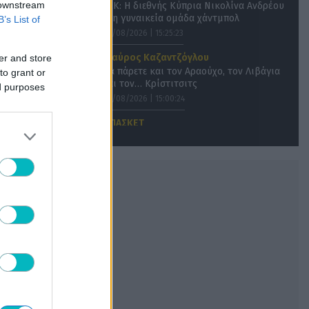
 downstream
ΑΕΚ: Η διεθνής Κύπρια Νικολίνα Ανδρέου
στη γυναικεία ομάδα χάντμπολ
B’s List of
06/08/2026 | 15:25:23
Σταύρος Καζαντζόγλου
er and store
Να πάρετε και τον Αραούχο, τον Λιβάγια
to grant or
και τον… Κρίστιτσιτς
ed purposes
06/08/2026 | 15:00:24
ΜΠΑΣΚΕΤ
Ο Ντάμιαν Μπο ανακοινώθηκε από τη
Μπασκόνια
06/08/2026 | 14:40:35
SUPER LEAGUE
Δέκα ελεύθεροι τερματοφύλακες που θα
έκαναν τη διαφορά στη Super League
06/08/2026 | 14:15:55
ΠΟΔΟΣΦΑΙΡΟ ΑΕΚ
ΑΕΚ: Όσα είδε ο Νίκολιτς στο Λέφσκι-
Καϊράτ
06/08/2026 | 14:07:57