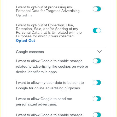
ΠΟΔΟΣΦΑΙΡΟ ΑΕΚ
I want to opt-out of processing my
Personal Data for Targeted Advertising.
Πήλιος: «Έχω ακόμα πάρα πολλά να δείξω» (VIDEO)
Opted In
09/08/2026 | 12:52:39
I want to opt-out of Collection, Use,
ΠΟΔΟΣΦΑΙΡΟ ΑΕΚ
Retention, Sale, and/or Sharing of my
Personal Data that Is Unrelated with the
Ηλιόπουλος σε Πήλιο: «Εκανες μεγάλη προσπάθεια κόντρα
Purposes for which it was collected.
σε αυτούς που σε αμφισβήτησαν – Το κέρδισες με το σπαθί
Opted Out
σου» (VIDEO)
Google consents
I want to allow Google to enable storage
related to advertising like cookies on web or
device identifiers in apps.
I want to allow my user data to be sent to
Google for online advertising purposes.
I want to allow Google to send me
personalized advertising.
I want to allow Google to enable storage