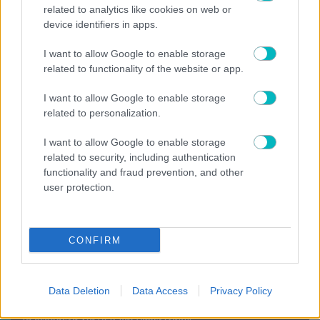
related to analytics like cookies on web or
09/08/2026 | 12:37:51
device identifiers in apps.
SUPER LEAGUE
I want to allow Google to enable storage
ΠΑΟΚ: «Τρέχει» ο Ντεσπόντοφ, σε φουλ ρυθμούς ο
Γιαννούλης
related to functionality of the website or app.
09/08/2026 | 11:45:50
I want to allow Google to enable storage
ΔΙΕΘΝΗ
related to personalization.
Ουνιόν Σεν Ζιλουάζ: Πούλησε τον αστέρα της στην Κρίσταλ
Πάλας η υποψήφια αντίπαλος του Ολυμπιακού
I want to allow Google to enable storage
09/08/2026 | 11:21:26
related to security, including authentication
functionality and fraud prevention, and other
ΠΟΔΟΣΦΑΙΡΟ ΑΕΚ
user protection.
Ερχεται η νέα εμφάνιση της ΑΕΚ – Πως θα μοιάζει
09/08/2026 | 11:03:06
ΜΠΑΣΚΕΤ
CONFIRM
Βιλερμπάν: Η οικογένεια Μπας αγοράζει τη γαλλική ομάδα
09/08/2026 | 10:40:26
Data Deletion
Data Access
Privacy Policy
ΜΠΑΣΚΕΤ ΑΕΚ
Τα δεδομένα για ΑΕΚ και Λαρεντζάκη!