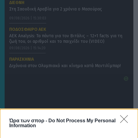
ΔΙΕΘΝΗ
Στη Σαουδική Αραβία για 2 χρόνια ο Μασούρας
09/08/2026 | 15:30:03
ΠΟΔΟΣΦΑΙΡΟ ΑΕΚ
ΑΕΚ Analysis: Τα πάντα για τον Βιτάλις – 12+1 facts για τη
ζωή του, οι αριθμοί και το παιχνίδι του (VIDEO)
09/08/2026 | 15:14:20
ΠΑΡΑΣΚΗΝΙΑ
Διχόνοια στον Ολυμπιακό και κίνημα κατά Μεντιλίμπαρ!
Ώρα των σπορ -
Do Not Process My Personal
Information