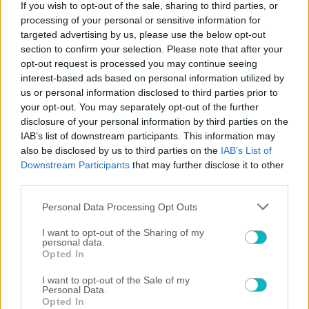
If you wish to opt-out of the sale, sharing to third parties, or
processing of your personal or sensitive information for
targeted advertising by us, please use the below opt-out
section to confirm your selection. Please note that after your
09/08/2026 | 14:55:12
opt-out request is processed you may continue seeing
ΠΟΔΟΣΦΑΙΡΟ ΑΕΚ
interest-based ads based on personal information utilized by
Ο Πήλιος ανανέωσε μέχρι το 2030 με την ΑΕΚ!
us or personal information disclosed to third parties prior to
your opt-out. You may separately opt-out of the further
09/08/2026 | 14:36:42
disclosure of your personal information by third parties on the
IAB’s list of downstream participants. This information may
ΠΟΔΟΣΦΑΙΡΟ ΑΕΚ
also be disclosed by us to third parties on the
IAB’s List of
Ενδιαφέρον της Λέγκια Βαρσοβίας και της Πογκόν για τον
Πιερό
Downstream Participants
that may further disclose it to other
09/08/2026 | 14:29:43
third parties.
SUPER LEAGUE
Please note that this website/app uses one or more Google
Personal Data Processing Opt Outs
Παναθηναϊκός: Διαθέσιμος για ΤΣΣΚΑ 1948 ο Τεττέη
services and may gather and store information including but
not limited to your visit or usage behaviour. You may click to
I want to opt-out of the Sharing of my
09/08/2026 | 13:37:05
personal data.
grant or deny consent to Google and its third-party tags to
Opted In
use your data for below specified purposes in below Google
SUPER LEAGUE
consent section.
Ο ΟΦΗ τον έφερε στο Ηράκλειο τον Ντίκμαν
I want to opt-out of the Sale of my
Personal Data.
09/08/2026 | 13:15:37
Opted In