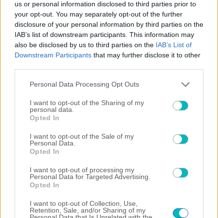
07/08/2026 | 20:27:31
us or personal information disclosed to third parties prior to
your opt-out. You may separately opt-out of the further
ΠΟΔΟΣΦΑΙΡΟ
disclosure of your personal information by third parties on the
Η Μάντσεστερ Σίτι «κλείνει» τον Μπουαντί
IAB’s list of downstream participants. This information may
also be disclosed by us to third parties on the
IAB’s List of
07/08/2026 | 19:54:45
Downstream Participants
that may further disclose it to other
ΠΟΔΟΣΦΑΙΡΟ
third parties.
Η Λίβερπουλ επιμένει για την απόκτηση του Μπαρκολά
Please note that this website/app uses one or more Google
Personal Data Processing Opt Outs
services and may gather and store information including but
not limited to your visit or usage behaviour. You may click to
I want to opt-out of the Sharing of my
personal data.
grant or deny consent to Google and its third-party tags to
Opted In
use your data for below specified purposes in below Google
consent section.
I want to opt-out of the Sale of my
Personal Data.
Opted In
I want to opt-out of processing my
Personal Data for Targeted Advertising.
Opted In
I want to opt-out of Collection, Use,
Retention, Sale, and/or Sharing of my
Personal Data that Is Unrelated with the