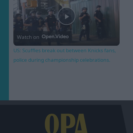
Play
Watch on
Video
US: Scuffles break out between Knicks fans,
police during championship celebrations.