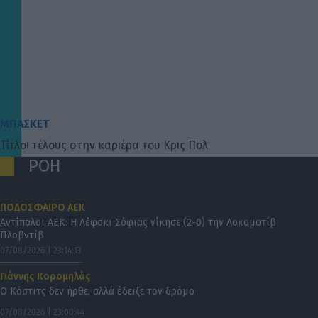
ΜΠΑΣΚΕΤ
Τίτλοι τέλους στην καριέρα του Κρις Πολ
ΡΟΗ
ΠΟΔΟΣΦΑΙΡΟ ΑΕΚ
Αντίπαλοι ΑΕΚ: Η Λέφσκι Σόφιας νίκησε (2-0) την Λοκομοτίβ
Πλοβντίβ
07/08/2026 | 23:14:13
Γιάννης Κορομηλάς
Ο Κόστιτς δεν ήρθε, αλλά έδειξε τον δρόμο
07/08/2026 | 23:00:44