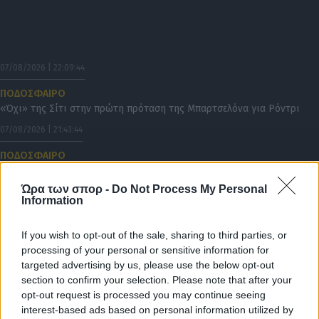
07/08/2026 | 22:09:44
ΠΟΔΟΣΦΑΙΡΟ
«Όχι» της Σίτι στην πρώτη πρόταση της Μπαρτσελόνα για Ρόντρι
07/08/2026 | 21:43:44
ΠΟΔΟΣΦΑΙΡΟ
«Στο ”ραντάρ” της Ντόρτμουντ ο Κωνσταντέλιας»
Ώρα των σπορ -
Do Not Process My Personal
07/08/2026 | 21:26:45
Information
ΠΟΔΟΣΦΑΙΡΟ
Ενδιαφέρον της Νότιγχαμ για Σολάνκε
If you wish to opt-out of the sale, sharing to third parties, or
processing of your personal or sensitive information for
07/08/2026 | 21:00:34
targeted advertising by us, please use the below opt-out
ΠΟΔΟΣΦΑΙΡΟ ΑΕΚ
section to confirm your selection. Please note that after your
Το ντοκιμαντέρ για το ταξίδι φιλίας της ΑΕΚ στο Βελιγράδι απόψε
opt-out request is processed you may continue seeing
στο Φεστιβάλ Ιεράπετρας (VIDEO)
interest-based ads based on personal information utilized by