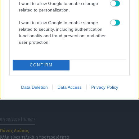
07/08/2026 | 17:46:27
I want to allow Google to enable storage
related to personalization.
SUPER LEAGUE
«Η Γαλατασαράι κατέθεσε πρόταση στον ΠΑΟΚ για Κωνσταντέλια με
I want to allow Google to enable storage
δανεισμό και οψιόν αγοράς»
related to security, including authentication
functionality and fraud prevention, and other
user protection.
CONFIRM
Data Deletion
Data Access
Privacy Policy
07/08/2026 | 17:16:17
Πάνος Λούπος
Άλλη είναι τελικά η προτεραιότητα