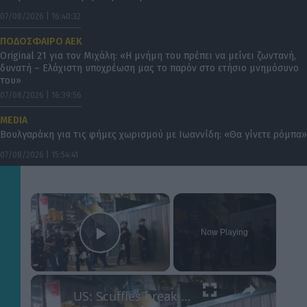
07/08/2026 | 16:40:32
ΠΟΔΟΣΦΑΙΡΟ ΑΕΚ
Original 21 για τον Μιχάλη: «Η μνήμη του πρέπει να μείνει ζωντανή,
δυνατή – Ελάχιστη υποχρέωση μας το παρόν στο ετήσιο μνημόσυνο
του»
07/08/2026 | 16:39:56
MEDIA
Βουλγαράκη για τις φήμες χωρισμού με Ιωαννίδη: «Θα γίνετε ρόμπα»
07/08/2026 | 15:54:41
×
Now Playing
Play Video
×
US: Scuffles break out between Knicks fans, police during championship celebrations.