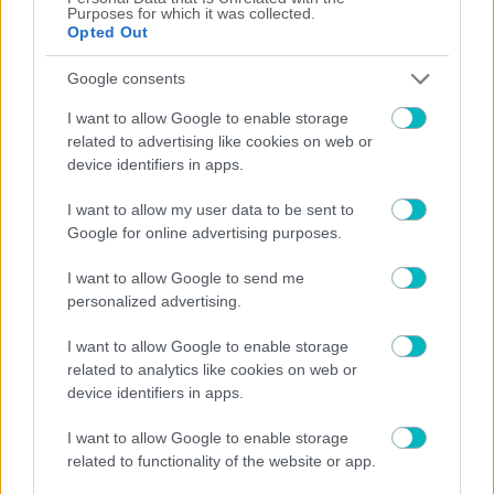
Purposes for which it was collected.
07/08/2026 | 19:35:51
Opted Out
ΠΟΔΟΣΦΑΙΡΟ ΑΕΚ
Πειρατές του Ονείρου: «Μιχάλη ΖΕΙΣ… ΕΣΥ μας οδηγείς!»
Google consents
07/08/2026 | 19:13:10
I want to allow Google to enable storage
related to advertising like cookies on web or
ΠΟΔΟΣΦΑΙΡΟ
device identifiers in apps.
«Η Ράγιο Βαγιεκάνο ενδιαφέρεται για Ικάρντι»
07/08/2026 | 18:44:45
I want to allow my user data to be sent to
Google for online advertising purposes.
ΠΟΔΟΣΦΑΙΡΟ
Ο Φαν’τ Σχιπ ανέλαβε την εθνική Καζακστάν
I want to allow Google to send me
personalized advertising.
07/08/2026 | 18:23:25
Σταύρος Καζαντζόγλου
I want to allow Google to enable storage
Η ψυχραιμία στις μεταγραφές και τα χτυπήματα στην ώρα τους
related to analytics like cookies on web or
device identifiers in apps.
07/08/2026 | 18:00:02
ΠΟΔΟΣΦΑΙΡΟ ΑΕΚ
I want to allow Google to enable storage
ΑΕΚ: Συνάντηση κορυφής Ηλιόπουλου, Νίκολιτς και Ριμπάλτα για τον
related to functionality of the website or app.
σχεδιασμό της ομάδας