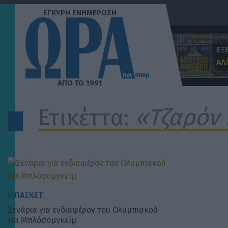
Μετάβαση
στο
περιεχόμενο
ΕΞ
ΑΛ
Ετικέττα:
«Τζαρόν
ΜΠΑΣΚΕΤ
Σενάρια για ενδιαφέρον του Ολυμπιακού
για Μπλόσομγκεϊμ