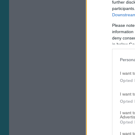
further disc
participants
Downstream 
Please note
information 
deny consent
in below Go
Persona
I want t
Opted 
I want t
Opted 
I want 
Advertis
Opted 
I want t