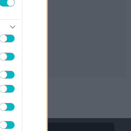
«Πρώτη» για Γκαρσία στον Παναθηναϊκό
06/08/2026 | 19:58:13
SUPER LEAGUE 2
Διπλή μεταγραφική κίνηση για την ΑΕΛ
06/08/2026 | 19:51:04
ΔΙΕΘΝΗ
Με Ζίβκοβιτς η ενδεκάδα του ΠΑΟΚ
κόντρα στην Άντερλεχτ
06/08/2026 | 19:38:53
, 
SUPER LEAGUE
ΔΙΕΘΝΗ
Ολυμπιακός: Επίσημα στην Ρίβερ Πλέιτ ο
Ορτέγκα
06/08/2026 | 19:34:05
ΧΑΝΤΜΠΟΛ ΑΕΚ
Η ΑΕΚ ανανέωσε Ρεσέντε!
06/08/2026 | 19:31:04
SUPER LEAGUE