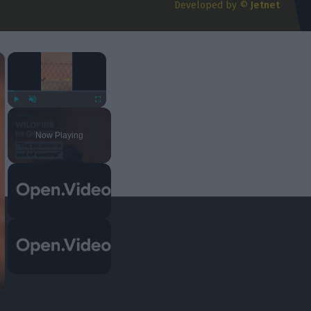
Developed by ©
Jetnet
06/08/2026 | 18:23:42
×
×
Play
Unmute
Fullscreen
Now Playing