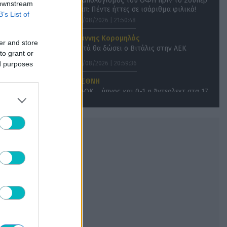
O απολογισμός του ΟΦΗ πριν το Σούπερ
 downstream
Καπ: Πέντε ήττες σε ισάριθμα φιλικά!
B’s List of
06/08/2026 | 21:50:48
Γιάννης Κορομηλάς
er and store
Αυτά θα δώσει ο Βιτάλις στην ΑΕΚ
to grant or
ed purposes
06/08/2026 | 20:59:36
ΔΙΕΘΝΗ
ΠΑΟΚ… ύπνος και 0-1 η Άντερλεχτ στα 17
δευτερόλεπτα στην Τούμπα! (VIDEO)
06/08/2026 | 20:52:05
ΔΙΕΘΝΗ
Στον Φορλάν τα… κλειδιά της
Ουρουγουάης
06/08/2026 | 20:33:40
SUPER LEAGUE
ΟΦΗ: Ξεκαθαρίζει για Αποστολάκη ενόψει
ΑΕΚ
06/08/2026 | 20:10:17
SUPER LEAGUE