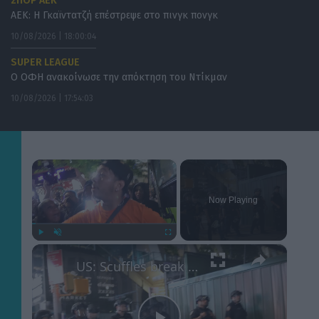
ΣΠΟΡ ΑΕΚ
ΑΕΚ: Η Γκαϊντατζή επέστρεψε στο πινγκ πονγκ
10/08/2026 | 18:00:04
SUPER LEAGUE
Ο ΟΦΗ ανακοίνωσε την απόκτηση του Ντίκμαν
10/08/2026 | 17:54:03
×
Now Playing
×
Play
Unmute
Fullscreen
US: Scuffles break out between Knicks fans, police during championship celebrations.