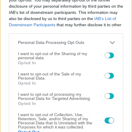
Σαλάχ
disclosure of your personal information by third parties on the
10/08/2026 | 21:33:34
IAB’s list of downstream participants. This information may
ΔΙΕΘΝΗ
also be disclosed by us to third parties on the
IAB’s List of
Στην Λίβερπουλ ο Αραούχο!
Downstream Participants
that may further disclose it to other
third parties.
10/08/2026 | 20:40:52
Please note that this website/app uses one or more Google
Personal Data Processing Opt Outs
SUPER LEAGUE 2
services and may gather and store information including but
Καλώς τα παιδιά, τρίμπαλο του Πανιωνίου στον Ολυμπιακό Β
not limited to your visit or usage behaviour. You may click to
I want to opt-out of the Sharing of my
personal data.
10/08/2026 | 20:31:48
grant or deny consent to Google and its third-party tags to
Opted In
use your data for below specified purposes in below Google
ΕΙΔΗΣΕΙΣ
consent section.
I want to opt-out of the Sale of my
Την Τετάρτη η κηδεία του Νίκου Καλογερόπουλου στο Α’
Personal Data.
Νεκροταφείο -Η επιθυμία της οικογένειάς του
Opted In
10/08/2026 | 20:15:14
I want to opt-out of processing my
SUPER LEAGUE
Personal Data for Targeted Advertising.
Opted In
ΠΑΟΚ: Φέρνει φορ που «διώχνουν» Γερεμέγεφ
10/08/2026 | 19:59:38
I want to opt-out of Collection, Use,
Retention, Sale, and/or Sharing of my
Personal Data that Is Unrelated with the
ΔΙΕΘΝΗ
Purposes for which it was collected.
Νίστρουπ: «Ο Λιβάι Γκαρσία ήταν ο MVP στις προπονήσεις»
Opted Out