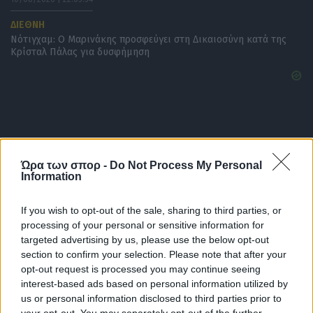
ΔΙΕΘΝΗ
Νότιγχαμ: Ο Μαρινάκης προσφεύγει στη Δικαιοσύνη κατά της
Κρίσταλ Πάλας για δυσφήμηση
Ώρα των σπορ -
Do Not Process My Personal
Information
If you wish to opt-out of the sale, sharing to third parties, or
processing of your personal or sensitive information for
targeted advertising by us, please use the below opt-out
section to confirm your selection. Please note that after your
10/08/2026 | 21:47:53
opt-out request is processed you may continue seeing
interest-based ads based on personal information utilized by
ΔΙΕΘΝΗ
us or personal information disclosed to third parties prior to
Τα διαρκείας της Τράμπζονσπορ καλύπτουν την μεταγραφή του
your opt-out. You may separately opt-out of the further