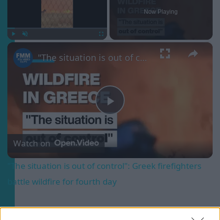
Now Playing
×
Play
Unmute
Fullscreen
"The situation is out of control": Greek firefighters battle wildfire for fourth day
Play
Video
Watch on
"The situation is out of control": Greek firefighters
battle wildfire for fourth day