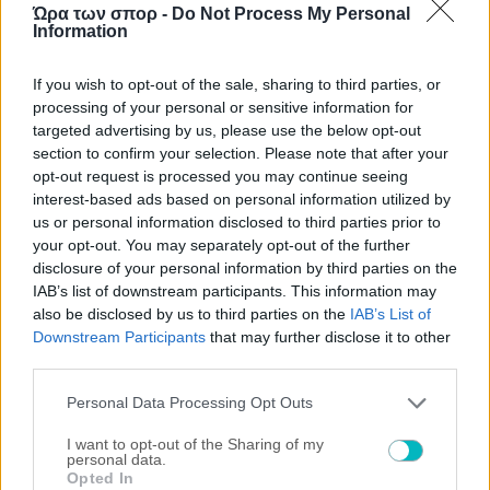
Ώρα των σπορ -
Do Not Process My Personal
Information
ΡΟΗ
If you wish to opt-out of the sale, sharing to third parties, or
processing of your personal or sensitive information for
targeted advertising by us, please use the below opt-out
Γιάννης Κορομηλάς
section to confirm your selection. Please note that after your
Ο Κόστιτς δεν ήρθε, αλλά έδειξε τον δρόμο
opt-out request is processed you may continue seeing
08/08/2026 | 00:25:44
interest-based ads based on personal information utilized by
us or personal information disclosed to third parties prior to
ΠΟΔΟΣΦΑΙΡΟ ΑΕΚ
your opt-out. You may separately opt-out of the further
ΠΑΕ και Ερασιτεχνική: «Ο Μιχάλης της ΑΕΚ θα είναι πάντα
disclosure of your personal information by third parties on the
εδώ! Δίπλα μας!» (ΦΩΤΟ)
IAB’s list of downstream participants. This information may
08/08/2026 | 00:24:29
also be disclosed by us to third parties on the
IAB’s List of
Downstream Participants
that may further disclose it to other
ΠΟΔΟΣΦΑΙΡΟ ΑΕΚ
third parties.
Αντίπαλοι ΑΕΚ: Η Λέφσκι Σόφιας νίκησε (2-0) την
Λοκομοτίβ Πλοβντίβ
Please note that this website/app uses one or more Google
Personal Data Processing Opt Outs
services and may gather and store information including but
not limited to your visit or usage behaviour. You may click to
I want to opt-out of the Sharing of my
personal data.
grant or deny consent to Google and its third-party tags to
Opted In
use your data for below specified purposes in below Google