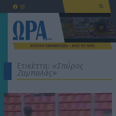
Μετάβαση
Αναζήτ
στο
περιεχόμενο
Ετικέττα:
«Σπύρος
Ζαμπαλάς»