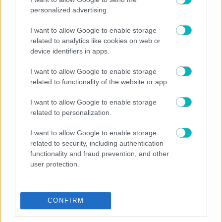
personalized advertising.
07/08/2026 | 22:09:44
I want to allow Google to enable storage
ΠΟΔΟΣΦΑΙΡΟ
related to analytics like cookies on web or
«Όχι» της Σίτι στην πρώτη πρόταση της Μπαρτσελόνα για
device identifiers in apps.
Ρόντρι
07/08/2026 | 21:43:44
I want to allow Google to enable storage
ΠΟΔΟΣΦΑΙΡΟ
related to functionality of the website or app.
«Στο ”ραντάρ” της Ντόρτμουντ ο Κωνσταντέλιας»
I want to allow Google to enable storage
07/08/2026 | 21:26:45
related to personalization.
ΠΟΔΟΣΦΑΙΡΟ
I want to allow Google to enable storage
Ενδιαφέρον της Νότιγχαμ για Σολάνκε
related to security, including authentication
functionality and fraud prevention, and other
user protection.
CONFIRM