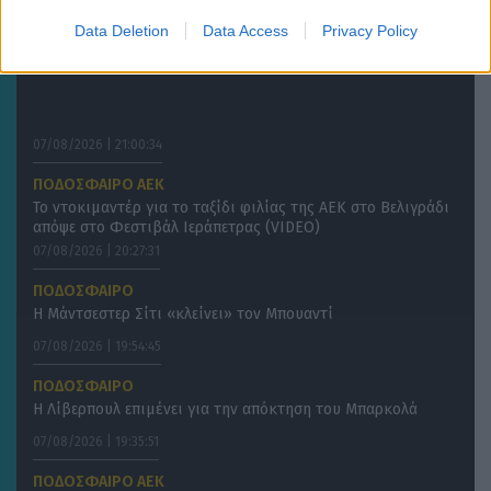
Data Deletion
Data Access
Privacy Policy
07/08/2026 | 21:00:34
ΠΟΔΟΣΦΑΙΡΟ ΑΕΚ
Το ντοκιμαντέρ για το ταξίδι φιλίας της ΑΕΚ στο Βελιγράδι
απόψε στο Φεστιβάλ Ιεράπετρας (VIDEO)
07/08/2026 | 20:27:31
ΠΟΔΟΣΦΑΙΡΟ
Η Μάντσεστερ Σίτι «κλείνει» τον Μπουαντί
07/08/2026 | 19:54:45
ΠΟΔΟΣΦΑΙΡΟ
Η Λίβερπουλ επιμένει για την απόκτηση του Μπαρκολά
07/08/2026 | 19:35:51
ΠΟΔΟΣΦΑΙΡΟ ΑΕΚ