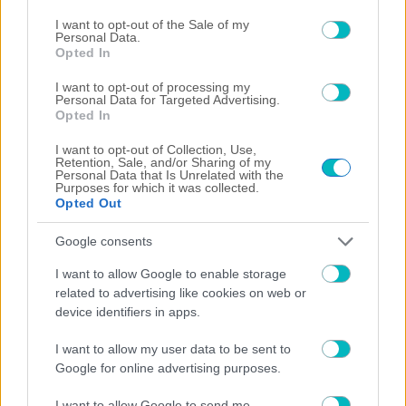
consent section.
I want to opt-out of the Sale of my
Personal Data.
Opted In
I want to opt-out of processing my
Personal Data for Targeted Advertising.
Opted In
I want to opt-out of Collection, Use,
Retention, Sale, and/or Sharing of my
Personal Data that Is Unrelated with the
Purposes for which it was collected.
07/08/2026 | 23:14:13
Opted Out
ΜΠΑΣΚΕΤ
Γιαννακόπουλος: «Όταν σου πετάνε μια πέτρα… τους
Google consents
καταστρέφεις» (VIDEO)
I want to allow Google to enable storage
07/08/2026 | 22:54:22
related to advertising like cookies on web or
ΠΟΔΟΣΦΑΙΡΟ
device identifiers in apps.
Άρσεναλ: Ξανά στο προσκήνιο ο Φεράν Τόρες
I want to allow my user data to be sent to
07/08/2026 | 22:32:55
Google for online advertising purposes.
SUPER LEAGUE
I want to allow Google to send me
«Ο Θεμπάγιος έριξε ”άκυρο” σε πρόταση ελληνικής ομάδας»