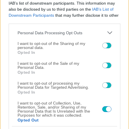
IAB’s list of downstream participants. This information may
also be disclosed by us to third parties on the
IAB’s List of
Downstream Participants
that may further disclose it to other
third parties.
07/08/2026 | 09:18:37
Please note that this website/app uses one or more Google
Personal Data Processing Opt Outs
services and may gather and store information including but
SUPER LEAGUE
not limited to your visit or usage behaviour. You may click to
I want to opt-out of the Sharing of my
Βαθμολογία UEFA: Έχασε έδαφος η Ελλάδα μετά την ήττα
personal data.
grant or deny consent to Google and its third-party tags to
του ΠΑΟΚ από την Αντερλεχτ
Opted In
use your data for below specified purposes in below Google
07/08/2026 | 09:00:54
consent section.
I want to opt-out of the Sale of my
ΠΑΡΑΣΚΗΝΙΑ
Personal Data.
Opted In
Ένα σύννεφο να πέσουμε: Ο Ολυμπιακός εξετάζει τον
Μπλέσα της… Ρίο Άβε
I want to opt-out of processing my
06/08/2026 | 23:09:47
Personal Data for Targeted Advertising.
Opted In
Πάνος Λούπος
Βιτάλις, αριστερό μπακ και φουλ για μάχες!
I want to opt-out of Collection, Use,
Retention, Sale, and/or Sharing of my
06/08/2026 | 22:58:36
Personal Data that Is Unrelated with the
Purposes for which it was collected.
ΔΙΕΘΝΗ
Opted Out
Η Άντερλεχτ ξέρανε στην Τούμπα τον ΠΑΟΚ (0-1)