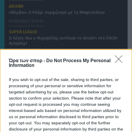
ΔΙΕΘΝΗ
«Βόμβα»: Ο Ρόδρι συμφώνησε με τη Μπαρτσελόνα
07/08/2026 | 10:01:56
SUPER LEAGUE
Ο λόγος που ο Μιχαηλίδης εκτέλεσε το πέναλτι στο ΠΑΟΚ-
Αντερλεχτ
07/08/2026 | 09:39:43
ΔΙΕΘΝΗ
Ώρα των σπορ -
Do Not Process My Personal
Information
Παυλίδης on…fire: Σκόραρε ξανά απέναντι στη Χαρτς –
Eφτασε τα πέντε γκολ στη σεζόν
If you wish to opt-out of the sale, sharing to third parties, or
processing of your personal or sensitive information for
targeted advertising by us, please use the below opt-out
section to confirm your selection. Please note that after your
opt-out request is processed you may continue seeing
interest-based ads based on personal information utilized by
us or personal information disclosed to third parties prior to
your opt-out. You may separately opt-out of the further
disclosure of your personal information by third parties on the