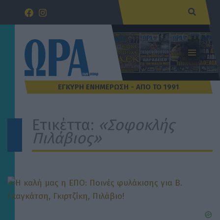
Μετάβαση
Αναζήτ
στο
περιεχόμενο
Ετικέττα:
«Σοφοκλής
Πιλάβιος»