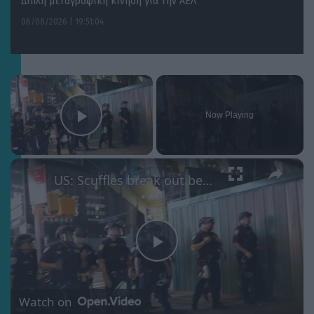
Διπλή μεταγραφική κίνηση για την ΑΕΛ
06/08/2026 | 19:51:04
×
Now Playing
Play Video
×
US: Scuffles break out between Knicks fans, police during championship celebrations.
Play
Video
Watch on