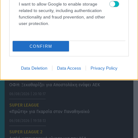
I want to allow Google to enable storage
related to security, including authentication
06/08/2026 | 20:59:36
functionality and fraud prevention, and other
ΔΙΕΘΝΗ
user protection.
ΠΑΟΚ… ύπνος και 0-1 η Άντερλεχτ στα 17 δευτερόλεπτα στην
Τούμπα! (VIDEO)
06/08/2026 | 20:52:05
CONFIRM
ΔΙΕΘΝΗ
Στον Φορλάν τα… κλειδιά της Ουρουγουάης
06/08/2026 | 20:33:40
Data Deletion
Data Access
Privacy Policy
SUPER LEAGUE
ΟΦΗ: Ξεκαθαρίζει για Αποστολάκη ενόψει ΑΕΚ
06/08/2026 | 20:10:17
SUPER LEAGUE
«Πρώτη» για Γκαρσία στον Παναθηναϊκό
06/08/2026 | 19:58:13
SUPER LEAGUE 2