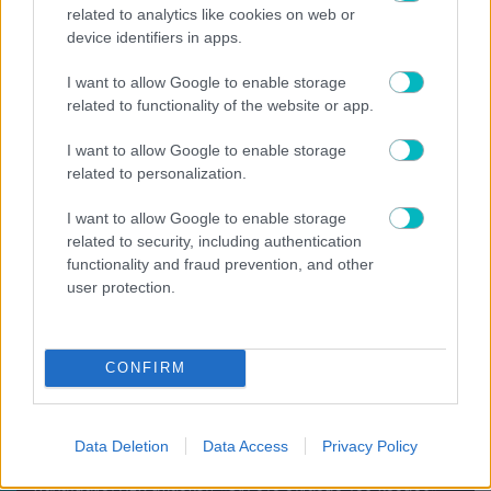
related to analytics like cookies on web or
06/08/2026 | 19:34:05
device identifiers in apps.
ΧΑΝΤΜΠΟΛ ΑΕΚ
I want to allow Google to enable storage
Η ΑΕΚ ανανέωσε Ρεσέντε!
related to functionality of the website or app.
06/08/2026 | 19:31:04
I want to allow Google to enable storage
SUPER LEAGUE
related to personalization.
Οι λάτιν προσθήκες συνεχίζονται στον Λεβαδειακό
I want to allow Google to enable storage
06/08/2026 | 19:12:41
related to security, including authentication
ΠΟΔΟΣΦΑΙΡΟ ΑΕΚ
functionality and fraud prevention, and other
Οι «αποκαλύψεις» του Βιτάλις: «Γκολ ή ασίστ;», το
user protection.
παρατσούκλι και το είδωλό του (VIDEO)
06/08/2026 | 19:01:09
Γ΄ ΕΘΝΙΚΗ
CONFIRM
Τρίκαλα: Ξεμούδιασμα πριν το Κύπελλο
06/08/2026 | 18:59:10
Data Deletion
Data Access
Privacy Policy
ΜΠΑΣΚΕΤ ΑΕΚ
Παλαίμαχοι ΑΕΚ μπάσκετ: «Οχι στο διχασμό του κόσμου»