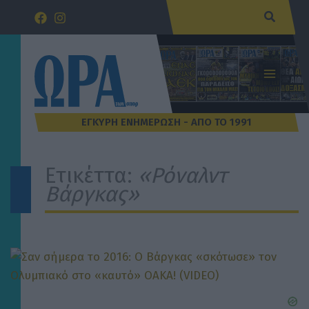
Μετάβαση
Αναζήτ
στο
περιεχόμενο
Ετικέττα:
«Ρόναλντ
Βάργκας»