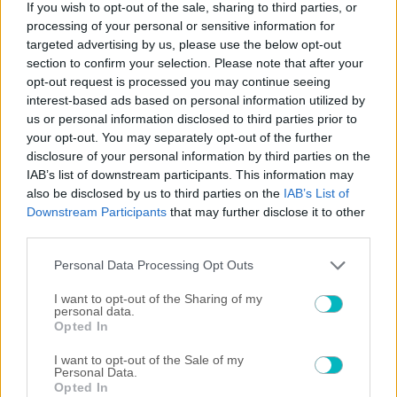
If you wish to opt-out of the sale, sharing to third parties, or
processing of your personal or sensitive information for
targeted advertising by us, please use the below opt-out
section to confirm your selection. Please note that after your
opt-out request is processed you may continue seeing
interest-based ads based on personal information utilized by
06/08/2026 | 20:52:05
us or personal information disclosed to third parties prior to
your opt-out. You may separately opt-out of the further
ΔΙΕΘΝΗ
disclosure of your personal information by third parties on the
Στον Φορλάν τα… κλειδιά της Ουρουγουάης
IAB’s list of downstream participants. This information may
06/08/2026 | 20:33:40
also be disclosed by us to third parties on the
IAB’s List of
Downstream Participants
that may further disclose it to other
SUPER LEAGUE
third parties.
ΟΦΗ: Ξεκαθαρίζει για Αποστολάκη ενόψει ΑΕΚ
Please note that this website/app uses one or more Google
06/08/2026 | 20:10:17
Personal Data Processing Opt Outs
services and may gather and store information including but
SUPER LEAGUE
not limited to your visit or usage behaviour. You may click to
I want to opt-out of the Sharing of my
personal data.
«Πρώτη» για Γκαρσία στον Παναθηναϊκό
grant or deny consent to Google and its third-party tags to
Opted In
use your data for below specified purposes in below Google
06/08/2026 | 19:58:13
consent section.
I want to opt-out of the Sale of my
SUPER LEAGUE 2
Personal Data.
Opted In
Διπλή μεταγραφική κίνηση για την ΑΕΛ