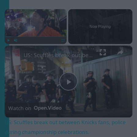
×
Now Playing
×
Play
Unmute
Fullscreen
US: Scuffles break out between Knicks fans, police during championship celebrations.
Play
Video
Watch on
US: Scuffles break out between Knicks fans, police
during championship celebrations.