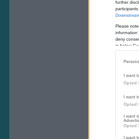
further disc
participants
Downstream 
Please note
information 
deny consent
in below Go
Persona
I want t
Opted 
I want t
Opted 
I want 
Advertis
Opted 
I want t