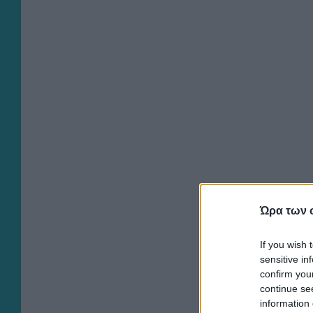
Ώρα των 
If you wish 
sensitive in
confirm you
continue se
information 