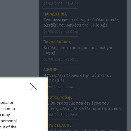
06/08/2026 | 23:45:49
ΠΑΡΑΣΚΗΝΙΑ
Ένα σύννεφο να πέσουμε: Ο Ολυμπιακός
εξετάζει τον Μπλέσα της… Ρίο Άβε
06/08/2026 | 23:09:47
Πάνος Λούπος
Βιτάλις, αριστερό μπακ και φουλ για
μάχες!
06/08/2026 | 22:58:36
ΔΙΕΘΝΗ
Η Άντερλεχτ ξέρανε στην Τούμπα τον
ΠΑΟΚ (0-1)
06/08/2026 | 22:44:03
Κώστας Τσίλης
sonal or
Δεν θα σκάσουμε που δεν έγινε του
ection to
Κόστιτς, αλλά η ΑΕΚ θέλει αριστερό μπακ
ou may
06/08/2026 | 22:20:03
 personal
SUPER LEAGUE
out of the