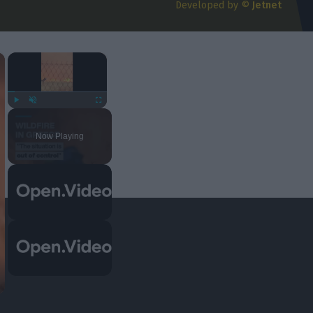
Developed by ©
Jetnet
06/08/2026 | 18:23:42
×
×
Play
Unmute
Fullscreen
Now Playing