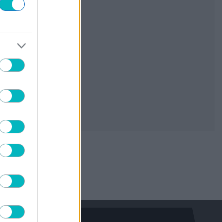
«Πρώτη» για Γκαρσία στον Παναθηναϊκό
06/08/2026 | 19:58:13
SUPER LEAGUE 2
Διπλή μεταγραφική κίνηση για την ΑΕΛ
06/08/2026 | 19:51:04
ΔΙΕΘΝΗ
Με Ζίβκοβιτς η ενδεκάδα του ΠΑΟΚ
κόντρα στην Άντερλεχτ
06/08/2026 | 19:38:53
, 
SUPER LEAGUE
ΔΙΕΘΝΗ
Ολυμπιακός: Επίσημα στην Ρίβερ Πλέιτ ο
Ορτέγκα
06/08/2026 | 19:34:05
ΧΑΝΤΜΠΟΛ ΑΕΚ
Η ΑΕΚ ανανέωσε Ρεσέντε!
06/08/2026 | 19:31:04
SUPER LEAGUE