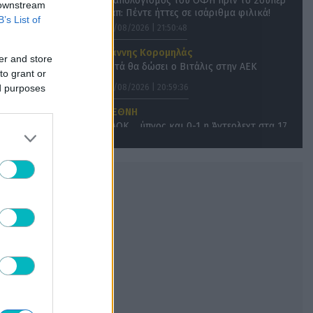
O απολογισμός του ΟΦΗ πριν το Σούπερ
 downstream
Καπ: Πέντε ήττες σε ισάριθμα φιλικά!
B’s List of
06/08/2026 | 21:50:48
Γιάννης Κορομηλάς
er and store
Αυτά θα δώσει ο Βιτάλις στην ΑΕΚ
to grant or
ed purposes
06/08/2026 | 20:59:36
ΔΙΕΘΝΗ
ΠΑΟΚ… ύπνος και 0-1 η Άντερλεχτ στα 17
δευτερόλεπτα στην Τούμπα! (VIDEO)
06/08/2026 | 20:52:05
ΔΙΕΘΝΗ
Στον Φορλάν τα… κλειδιά της
Ουρουγουάης
06/08/2026 | 20:33:40
SUPER LEAGUE
ΟΦΗ: Ξεκαθαρίζει για Αποστολάκη ενόψει
ΑΕΚ
06/08/2026 | 20:10:17
SUPER LEAGUE