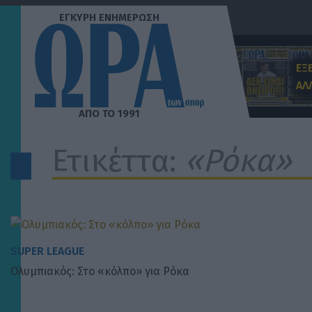
Μετάβαση
στο
περιεχόμενο
ΕΞ
ΑΛ
Ετικέττα:
«Ρόκα»
SUPER LEAGUE
Ολυμπιακός: Στο «κόλπο» για Ρόκα