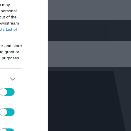
ou may
 personal
out of the
 downstream
B’s List of
er and store
to grant or
ed purposes