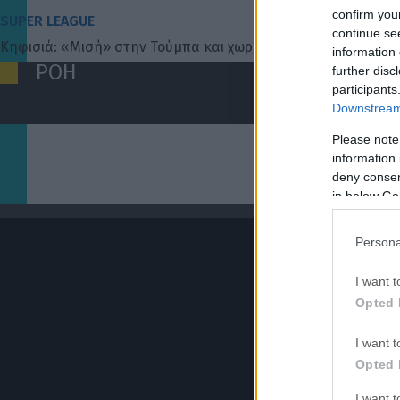
confirm you
SUPER LEAGUE
continue se
Κηφισιά: «Μισή» στην Τούμπα και χωρίς Λέτο
information 
ΡΟΗ
further disc
participants
Downstream 
Πάνος Λούπος
Βιτάλις, αριστερό μπακ και φουλ για μάχες!
Please note
06/08/2026 | 21:04:36
information 
deny consent
Γιάννης Κορομηλάς
in below Go
Αυτά θα δώσει ο Βιτάλις στην ΑΕΚ
06/08/2026 | 20:59:36
Persona
ΔΙΕΘΝΗ
ΠΑΟΚ… ύπνος και 0-1 η Άντερλεχτ στα 17 δευτερόλεπτα στην Τούμπ
I want t
Opted 
06/08/2026 | 20:52:05
ΔΙΕΘΝΗ
I want t
Στον Φορλάν τα… κλειδιά της Ουρουγουάης
Opted 
06/08/2026 | 20:33:40
I want 