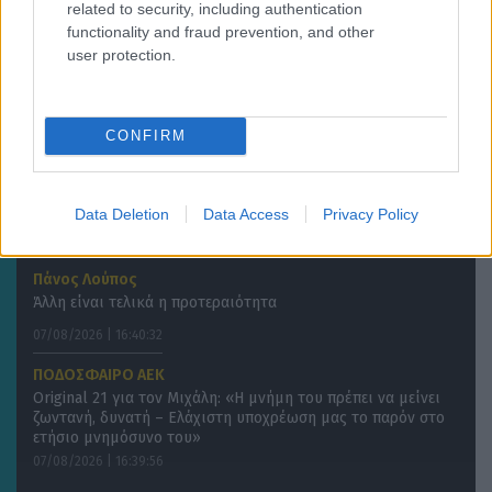
τους
related to security, including authentication
07/08/2026 | 18:00:02
functionality and fraud prevention, and other
user protection.
ΠΟΔΟΣΦΑΙΡΟ ΑΕΚ
ΑΕΚ: Συνάντηση κορυφής Ηλιόπουλου, Νίκολιτς και
Ριμπάλτα για τον σχεδιασμό της ομάδας
07/08/2026 | 17:46:27
CONFIRM
SUPER LEAGUE
«Η Γαλατασαράι κατέθεσε πρόταση στον ΠΑΟΚ για
Data Deletion
Data Access
Privacy Policy
Κωνσταντέλια με δανεισμό και οψιόν αγοράς»
07/08/2026 | 17:16:17
Πάνος Λούπος
Άλλη είναι τελικά η προτεραιότητα
07/08/2026 | 16:40:32
ΠΟΔΟΣΦΑΙΡΟ ΑΕΚ
Original 21 για τον Μιχάλη: «Η μνήμη του πρέπει να μείνει
ζωντανή, δυνατή – Ελάχιστη υποχρέωση μας το παρόν στο
ετήσιο μνημόσυνο του»
07/08/2026 | 16:39:56