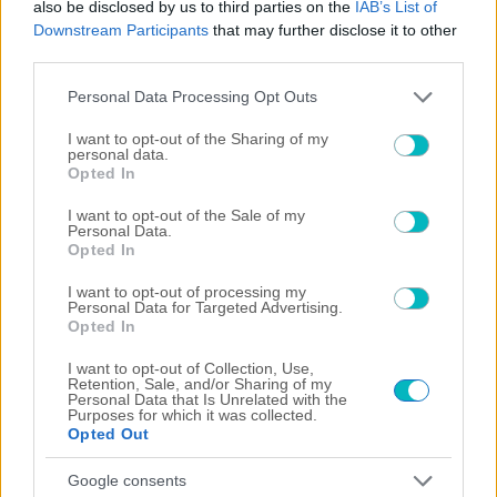
also be disclosed by us to third parties on the
IAB’s List of
07/08/2026 | 21:00:34
Downstream Participants
that may further disclose it to other
ΠΟΔΟΣΦΑΙΡΟ ΑΕΚ
third parties.
Το ντοκιμαντέρ για το ταξίδι φιλίας της ΑΕΚ στο Βελιγράδι
Please note that this website/app uses one or more Google
απόψε στο Φεστιβάλ Ιεράπετρας (VIDEO)
Personal Data Processing Opt Outs
services and may gather and store information including but
07/08/2026 | 20:27:31
not limited to your visit or usage behaviour. You may click to
I want to opt-out of the Sharing of my
personal data.
ΠΟΔΟΣΦΑΙΡΟ
grant or deny consent to Google and its third-party tags to
Opted In
Η Μάντσεστερ Σίτι «κλείνει» τον Μπουαντί
use your data for below specified purposes in below Google
consent section.
I want to opt-out of the Sale of my
07/08/2026 | 19:54:45
Personal Data.
Opted In
ΠΟΔΟΣΦΑΙΡΟ
Η Λίβερπουλ επιμένει για την απόκτηση του Μπαρκολά
I want to opt-out of processing my
Personal Data for Targeted Advertising.
07/08/2026 | 19:35:51
Opted In
ΠΟΔΟΣΦΑΙΡΟ ΑΕΚ
I want to opt-out of Collection, Use,
Πειρατές του Ονείρου: «Μιχάλη ΖΕΙΣ… ΕΣΥ μας οδηγείς!»
Retention, Sale, and/or Sharing of my
Personal Data that Is Unrelated with the
07/08/2026 | 19:13:10
Purposes for which it was collected.
Opted Out
ΠΟΔΟΣΦΑΙΡΟ
«Η Ράγιο Βαγιεκάνο ενδιαφέρεται για Ικάρντι»
Google consents