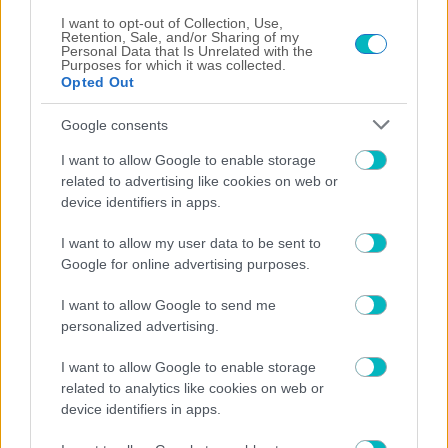
09/08/2026 | 14:29:43
I want to opt-out of Collection, Use,
SUPER LEAGUE
Retention, Sale, and/or Sharing of my
Personal Data that Is Unrelated with the
Παναθηναϊκός: Διαθέσιμος για ΤΣΣΚΑ 1948 ο Τεττέη
Purposes for which it was collected.
Opted Out
09/08/2026 | 13:37:05
SUPER LEAGUE
Google consents
Ο ΟΦΗ τον έφερε στο Ηράκλειο τον Ντίκμαν
I want to allow Google to enable storage
09/08/2026 | 13:15:37
related to advertising like cookies on web or
device identifiers in apps.
ΠΟΔΟΣΦΑΙΡΟ ΑΕΚ
Πήλιος: «Έχω ακόμα πάρα πολλά να δείξω» (VIDEO)
I want to allow my user data to be sent to
09/08/2026 | 12:52:39
Google for online advertising purposes.
ΠΟΔΟΣΦΑΙΡΟ ΑΕΚ
I want to allow Google to send me
Ηλιόπουλος σε Πήλιο: «Εκανες μεγάλη προσπάθεια κόντρα σε
personalized advertising.
αυτούς που σε αμφισβήτησαν – Το κέρδισες με το σπαθί σου»
(VIDEO)
I want to allow Google to enable storage
09/08/2026 | 12:37:51
related to analytics like cookies on web or
device identifiers in apps.
SUPER LEAGUE
ΠΑΟΚ: «Τρέχει» ο Ντεσπόντοφ, σε φουλ ρυθμούς ο Γιαννούλης