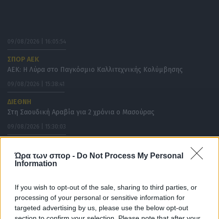
09/08/2026 | 16:05:54
ΣΠΟΡ ΑΕΚ
ΑΕΚ: Η Λύρα στο Παγκόσμιο Καλλιτεχνικής Κολύμβησης
09/08/2026 | 15:38:41
ΔΙΕΘΝΗ
Στη Σαουδική Αραβία για 2 χρόνια ο Μασούρας
09/08/2026 | 15:30:03
ΠΟΔΟΣΦΑΙΡΟ ΑΕΚ
ΑΕΚ Analysis: Τα πάντα για τον Βιτάλις – 12+1 facts για τη ζωή
Ώρα των σπορ -
Do Not Process My Personal
του, οι αριθμοί και το παιχνίδι του (VIDEO)
Information
09/08/2026 | 15:14:20
If you wish to opt-out of the sale, sharing to third parties, or
ΠΑΡΑΣΚΗΝΙΑ
processing of your personal or sensitive information for
Διχόνοια στον Ολυμπιακό και κίνημα κατά Μεντιλίμπαρ!
targeted advertising by us, please use the below opt-out
09/08/2026 | 14:55:12
section to confirm your selection. Please note that after your