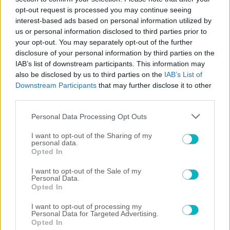
opt-out request is processed you may continue seeing
ΠΟΔΟΣΦΑΙΡΟ ΑΕΚ
interest-based ads based on personal information utilized by
Ο Πήλιος ανανέωσε μέχρι το 2030 με την ΑΕΚ!
us or personal information disclosed to third parties prior to
your opt-out. You may separately opt-out of the further
09/08/2026 | 14:36:42
disclosure of your personal information by third parties on the
ΠΟΔΟΣΦΑΙΡΟ ΑΕΚ
IAB’s list of downstream participants. This information may
Ενδιαφέρον της Λέγκια Βαρσοβίας και της Πογκόν για τον Πιερό
also be disclosed by us to third parties on the
IAB’s List of
Downstream Participants
that may further disclose it to other
third parties.
Please note that this website/app uses one or more Google
Personal Data Processing Opt Outs
services and may gather and store information including but
not limited to your visit or usage behaviour. You may click to
I want to opt-out of the Sharing of my
personal data.
grant or deny consent to Google and its third-party tags to
Opted In
use your data for below specified purposes in below Google
consent section.
I want to opt-out of the Sale of my
Personal Data.
Opted In
I want to opt-out of processing my
Personal Data for Targeted Advertising.
Opted In