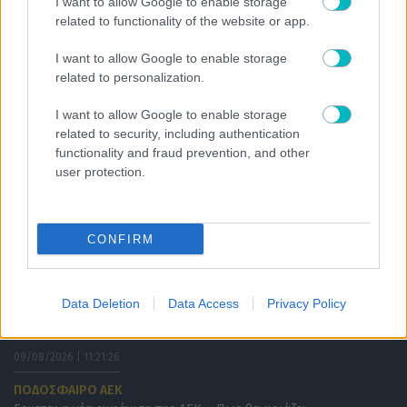
I want to allow Google to enable storage
09/08/2026 | 11:45:50
related to functionality of the website or app.
ΔΙΕΘΝΗ
I want to allow Google to enable storage
Ουνιόν Σεν Ζιλουάζ: Πούλησε τον αστέρα της στην Κρίσταλ
related to personalization.
Πάλας η υποψήφια αντίπαλος του Ολυμπιακού
I want to allow Google to enable storage
related to security, including authentication
functionality and fraud prevention, and other
user protection.
CONFIRM
Data Deletion
Data Access
Privacy Policy
09/08/2026 | 11:21:26
ΠΟΔΟΣΦΑΙΡΟ ΑΕΚ