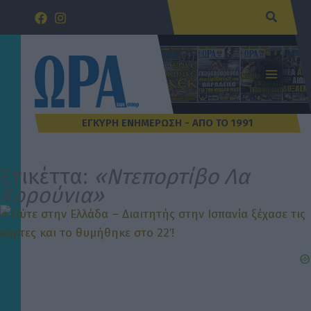
Μετάβαση
Αναζήτ
στο
περιεχόμενο
Ετικέττα:
«Ντεπορτίβο Λα
Κορούνια»