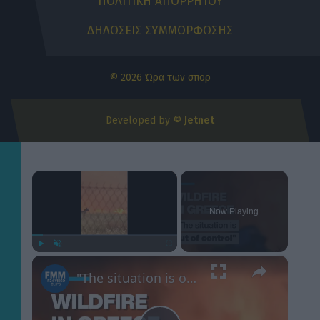
ΠΟΛΙΤΙΚΗ ΑΠΟΡΡΗΤΟΥ
ΔΗΛΩΣΕΙΣ ΣΥΜΜΟΡΦΩΣΗΣ
© 2026 Ώρα των σπορ
Developed by ©
Jetnet
×
Now Playing
×
Play
Unmute
Fullscreen
"The situation is out of control": Greek firefighters battle wildfire for fourth day