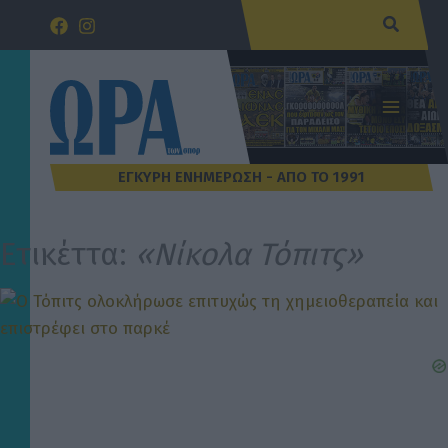
Μετάβαση
Αναζήτ
στο
περιεχόμενο
Ετικέττα:
«Νίκολα Τόπιτς»