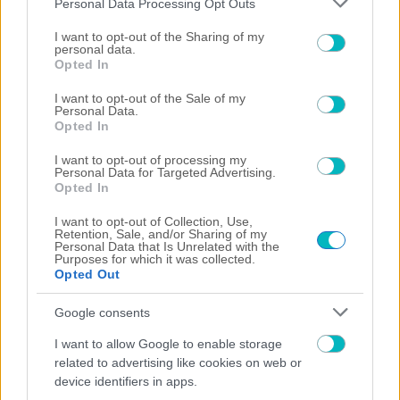
Personal Data Processing Opt Outs
ΠΟΔΟΣΦΑΙΡΟ ΑΕΚ
services and may gather and store information including but
Με αυτόν τον αριθμό θα αγωνίζεται ο Μάγερ στην ΑΕΚ!
not limited to your visit or usage behaviour. You may click to
I want to opt-out of the Sharing of my
personal data.
grant or deny consent to Google and its third-party tags to
07/08/2026 | 13:52:29
Opted In
use your data for below specified purposes in below Google
ΠΟΔΟΣΦΑΙΡΟ ΑΕΚ
consent section.
I want to opt-out of the Sale of my
Η ατάκα του Ηλιόπουλο για Πινέδα στην παρουσίαση του Μάγερ
Personal Data.
(VIDEO)
Opted In
07/08/2026 | 13:45:10
I want to opt-out of processing my
Personal Data for Targeted Advertising.
ΠΟΔΟΣΦΑΙΡΟ ΑΕΚ
Opted In
Μάγερ: «Να επαναλάβουμε την περσινή σεζόν και να παίξουμε στο
Champions League» – Το δώρο στον Ηλιόπουλο
I want to opt-out of Collection, Use,
07/08/2026 | 13:28:11
Retention, Sale, and/or Sharing of my
Personal Data that Is Unrelated with the
Purposes for which it was collected.
SUPER LEAGUE
Opted Out
Γκαγκάτσης στους διαιτητές: «Zητούμενο η αποδοχή για την
επιστροφή στα ντέρμπι – Μην επιτρέπετε να σας χρησιμοποιούν»
Google consents
07/08/2026 | 13:07:15
I want to allow Google to enable storage
ΠΟΔΟΣΦΑΙΡΟ ΑΕΚ
related to advertising like cookies on web or
Ο Ηλιόπουλος καλωσόρισε τον Μάγερ στην ΑΕΚ: «Εχεις να δώσεις
device identifiers in apps.
πολλά στην ομάδα, έχεις το βλέμμα της τίγρης» (VIDEO)