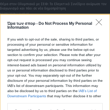
Θέμα στον Ολυμπιακό με ΣΕΦ: Το Ελεγκτικό Συνέδριο ακύρωσε τον
διαγωνισμό και πάει σε νέα δημοπράτηση
07/08/2026 | 14:46:46
ΠΟΔΟΣΦΑΙΡΟ ΑΕΚ
Ώρα των σπορ -
Do Not Process My Personal
Information
Η πρώτη βόλτα στο Μάγερ στην «Αγιά-Σοφιά»! (VIDEO)
If you wish to opt-out of the sale, sharing to third parties, or
processing of your personal or sensitive information for
targeted advertising by us, please use the below opt-out
section to confirm your selection. Please note that after your
opt-out request is processed you may continue seeing
interest-based ads based on personal information utilized by
us or personal information disclosed to third parties prior to
your opt-out. You may separately opt-out of the further
disclosure of your personal information by third parties on the
IAB’s list of downstream participants. This information may
also be disclosed by us to third parties on the
IAB’s List of
Downstream Participants
that may further disclose it to other
third parties.
07/08/2026 | 13:54:03
Please note that this website/app uses one or more Google