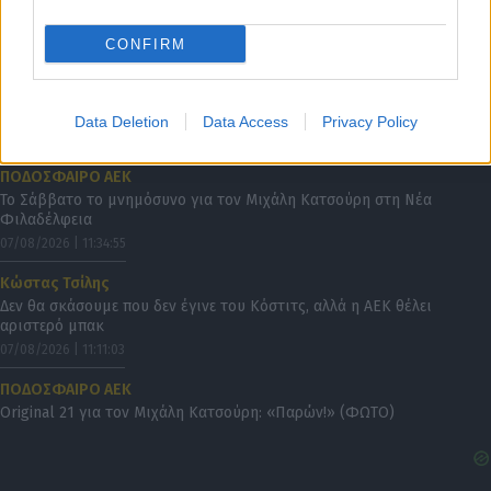
15.000 εισιτήρια!
07/08/2026 | 12:13:01
CONFIRM
ΣΠΟΡ ΑΕΚ
ΑΕΚ: Στον τελικό του Παγκοσμίου με εξαιρετική εμφάνιση ο
Λιτσαρδόπουλος
Data Deletion
Data Access
Privacy Policy
07/08/2026 | 12:11:32
ΠΟΔΟΣΦΑΙΡΟ ΑΕΚ
Το Σάββατο το μνημόσυνο για τον Μιχάλη Κατσούρη στη Νέα
Φιλαδέλφεια
07/08/2026 | 11:34:55
Κώστας Τσίλης
Δεν θα σκάσουμε που δεν έγινε του Κόστιτς, αλλά η ΑΕΚ θέλει
αριστερό μπακ
07/08/2026 | 11:11:03
ΠΟΔΟΣΦΑΙΡΟ ΑΕΚ
Original 21 για τον Μιχάλη Κατσούρη: «Παρών!» (ΦΩΤΟ)