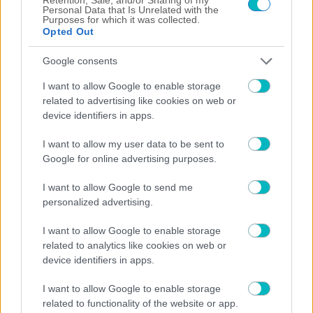
Personal Data that Is Unrelated with the
Purposes for which it was collected.
Opted Out
10/08/2026 | 09:00:53
Google consents
ΠΟΔΟΣΦΑΙΡΟ ΑΕΚ
I want to allow Google to enable storage
Πρόταση της Ιντερνασιονάλ για Ελίασον – Ενδιαφέρονται και άλλες
related to advertising like cookies on web or
δύο βραζιλιάνικες ομάδες
device identifiers in apps.
10/08/2026 | 00:34:23
Γιάννης Κορομηλάς
I want to allow my user data to be sent to
Η μέρα που άλλαξε πολλά…
Google for online advertising purposes.
09/08/2026 | 23:00:55
I want to allow Google to send me
personalized advertising.
ΔΙΕΘΝΗ
Όλο και πιο κοντά στην Μπαρτσελόνα ο Ρόντρι
I want to allow Google to enable storage
09/08/2026 | 22:46:10
related to analytics like cookies on web or
device identifiers in apps.
SUPER LEAGUE 2
Νέο διπλό χτύπημα η ΑΕΛ
I want to allow Google to enable storage
09/08/2026 | 22:36:08
related to functionality of the website or app.