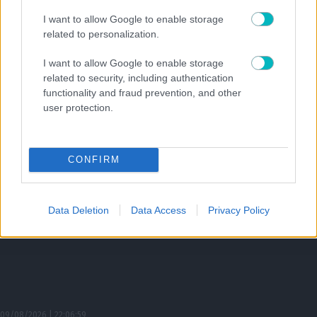
ΔΙΕΘΝΗ
I want to allow Google to enable storage
Μετακομίζει στην Τουρκία ο Κυζιρίδης για λογαριασμό της Τσορούμ
related to personalization.
09/08/2026 | 22:16:52
I want to allow Google to enable storage
ΠΟΔΟΣΦΑΙΡΟ ΑΕΚ
related to security, including authentication
Μπαλάρα και γκολάρες: Η παρακάμερα του ΑΕΚ-Athens Kallithea 4-0
functionality and fraud prevention, and other
(VIDEO)
user protection.
CONFIRM
Data Deletion
Data Access
Privacy Policy
09/08/2026 | 22:06:59