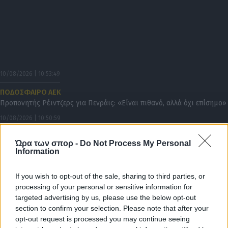
10/08/2026 | 10:53:49
ΠΟΔΟΣΦΑΙΡΟ ΑΕΚ
Προπονητής Ρέιντζερς για Πενράις: «Είναι πιθανό, αλλά όχι επίσημο»
10/08/2026 | 10:50:59
ΠΟΔΟΣΦΑΙΡΟ ΑΕΚ
Ώρα των σπορ -
Do Not Process My Personal
Σαν σήμερα το 1981: Η ΑΕΚ κοίταξε στα μάτια την πρωταθλήτρια
Information
Αγγλίας, Άστον Βίλα
10/08/2026 | 10:45:14
If you wish to opt-out of the sale, sharing to third parties, or
ΠΟΔΟΣΦΑΙΡΟ ΑΕΚ
processing of your personal or sensitive information for
Σαν σήμερα το 2007: Η μεταγραφή του «Ζορό» Μπλάνκο!
targeted advertising by us, please use the below opt-out
section to confirm your selection. Please note that after your
10/08/2026 | 10:20:20
opt-out request is processed you may continue seeing