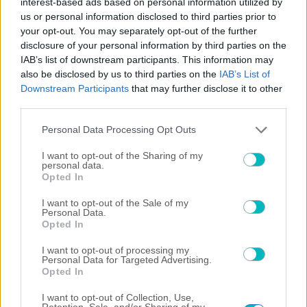
interest-based ads based on personal information utilized by
ΠΟΔΟΣΦΑΙΡΟ ΑΕΚ
us or personal information disclosed to third parties prior to
Σαν σήμερα το 1994: Η μεγάλη βραδιά της ΑΕΚ κόντρα στη Ρέιντζερς!
your opt-out. You may separately opt-out of the further
10/08/2026 | 10:00:49
disclosure of your personal information by third parties on the
IAB’s list of downstream participants. This information may
ΜΠΑΣΚΕΤ ΑΕΚ
also be disclosed by us to third parties on the
IAB’s List of
Ξεκινάει δουλειά η ΑΕΚ – Οι τελευταίες κινήσεις και η προετοιμασία
Downstream Participants
that may further disclose it to other
10/08/2026 | 09:30:18
third parties.
ΠΟΔΟΣΦΑΙΡΟ ΑΕΚ
Please note that this website/app uses one or more Google
Personal Data Processing Opt Outs
ΑΕΚ: Σαφές προβάδισμα οι Καλοσκάμης και Αλεξίου για το Σούπερ
services and may gather and store information including but
Καπ
not limited to your visit or usage behaviour. You may click to
I want to opt-out of the Sharing of my
personal data.
grant or deny consent to Google and its third-party tags to
Opted In
use your data for below specified purposes in below Google
consent section.
I want to opt-out of the Sale of my
Personal Data.
Opted In
I want to opt-out of processing my
Personal Data for Targeted Advertising.
Opted In
I want to opt-out of Collection, Use,
Retention, Sale, and/or Sharing of my