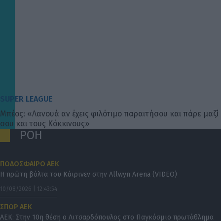
SUPER LEAGUE
Μπέος: «Λανουά αν έχεις φιλότιμο παραιτήσου και πάρε μαζί
σου και τους Κόκκινους»
ΡΟΗ
ΠΟΔΟΣΦΑΙΡΟ ΑΕΚ
Η πρώτη βόλτα του Κάιρινεν στην Αllwyn Arena (VIDEO)
10/08/2026 | 12:43:54
ΣΠΟΡ ΑΕΚ
ΑΕΚ: Στην 10η θέση ο Λιτσαρδόπουλος στο Παγκόσμιο πρωτάθλημα