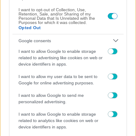
(VIDEO)
I want to opt-out of Collection, Use,
06/08/2026 | 11:53:36
Retention, Sale, and/or Sharing of my
Personal Data that Is Unrelated with the
ΔΙΕΘΝΗ
Purposes for which it was collected.
Opted Out
Ανακοίνωσε Στρεφέτσα η Παλέρμο
06/08/2026 | 11:40:33
Google consents
, 
SUPER LEAGUE
ΕΛΛΑΔΑ
I want to allow Google to enable storage
Έκανε κίνηση για Ρόμπι Γιουρ ο ΠΑΟΚ
related to advertising like cookies on web or
06/08/2026 | 11:35:33
device identifiers in apps.
ΠΟΔΟΣΦΑΙΡΟ ΑΕΚ
I want to allow my user data to be sent to
«Ετοιμάζεται να κινηθεί για Αριάγκα η ΑΕΚ»
Google for online advertising purposes.
06/08/2026 | 10:51:12
I want to allow Google to send me
ΕΛΛΑΔΑ
personalized advertising.
Επέστρεψε από Ολλανδία και ξεκινάει προπονήσεις ο ΟΦΗ
I want to allow Google to enable storage
06/08/2026 | 10:36:02
related to analytics like cookies on web or
device identifiers in apps.
ΔΙΕΘΝΗ
Ήττα για τον Αλμέιδα από την Ορλάντο του Γκριεζμάν