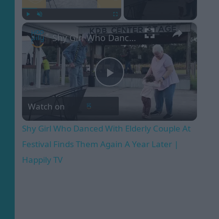
×
Play
Unmute
Fullscreen
Shy Girl Who Danced With Elderly Couple At Festival Finds Them Again A Year Later | Happily TV
Play
Watch on
Video
Shy Girl Who Danced With Elderly Couple At
Festival Finds Them Again A Year Later |
Happily TV