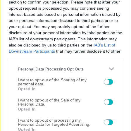
section to confirm your selection. Please note that after your
06/08/2026 | 12:05:18
opt-out request is processed you may continue seeing
interest-based ads based on personal information utilized by
ΠΟΔΟΣΦΑΙΡΟ ΑΕΚ
us or personal information disclosed to third parties prior to
Αγώνα δρόμου για να προλάβει το Σούπερ Καπ ο Αλεξίου
your opt-out. You may separately opt-out of the further
disclosure of your personal information by third parties on the
IAB’s list of downstream participants. This information may
also be disclosed by us to third parties on the
IAB’s List of
Downstream Participants
that may further disclose it to other
third parties.
Please note that this website/app uses one or more Google
Personal Data Processing Opt Outs
services and may gather and store information including but
not limited to your visit or usage behaviour. You may click to
I want to opt-out of the Sharing of my
personal data.
grant or deny consent to Google and its third-party tags to
Opted In
use your data for below specified purposes in below Google
consent section.
I want to opt-out of the Sale of my
Personal Data.
Opted In
06/08/2026 | 12:04:47
I want to opt-out of processing my
ΠΟΔΟΣΦΑΙΡΟ ΑΕΚ
Personal Data for Targeted Advertising.
Opted In
Ο Κέρβιν Αριάγκα για τον οποίο ενδιαφέρεται η ΑΕΚ σε εν δράσει