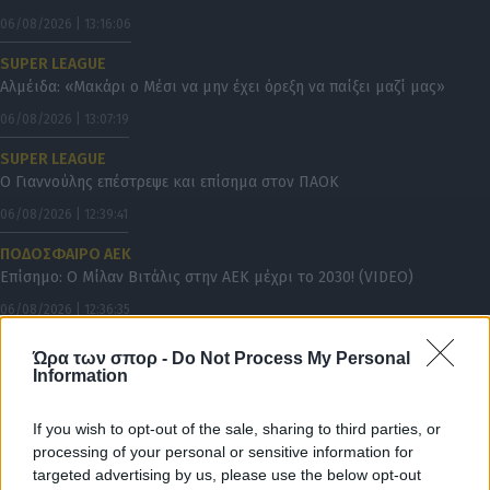
06/08/2026 | 13:16:06
SUPER LEAGUE
Αλμέιδα: «Μακάρι ο Μέσι να μην έχει όρεξη να παίξει μαζί μας»
06/08/2026 | 13:07:19
SUPER LEAGUE
Ο Γιαννούλης επέστρεψε και επίσημα στον ΠΑΟΚ
06/08/2026 | 12:39:41
ΠΟΔΟΣΦΑΙΡΟ ΑΕΚ
Επίσημο: Ο Μίλαν Βιτάλις στην ΑΕΚ μέχρι το 2030! (VIDEO)
06/08/2026 | 12:36:35
ΠΟΔΟΣΦΑΙΡΟ ΑΕΚ
Ώρα των σπορ -
Do Not Process My Personal
To νούμερο που επέλεξε ο Βιτάλις στην ΑΕΚ
Information
06/08/2026 | 12:35:59
If you wish to opt-out of the sale, sharing to third parties, or
ΠΟΔΟΣΦΑΙΡΟ ΑΕΚ
processing of your personal or sensitive information for
Ο διάλογος Βιτάλις-Ηλιόπουλου: «Υπόσχομαι να πεθάνω για την ΑΕΚ
targeted advertising by us, please use the below opt-out
στο γήπεδο, θα δώσω και τη ζωή μου!»