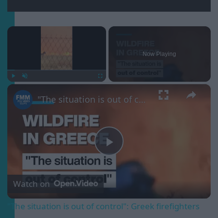
×
Now Playing
×
Play
Unmute
Fullscreen
"The situation is out of control": Greek firefighters battle wildfire for fourth day
Play
Video
Watch on
"The situation is out of control": Greek firefighters