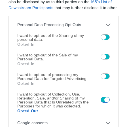
also be disclosed by us to third parties on the
IAB’s List of
Downstream Participants
that may further disclose it to other
09/08/2026 | 16:05:54
third parties.
ΣΠΟΡ ΑΕΚ
Please note that this website/app uses one or more Google
ΑΕΚ: Η Λύρα στο Παγκόσμιο Καλλιτεχνικής Κολύμβησης
Personal Data Processing Opt Outs
services and may gather and store information including but
09/08/2026 | 15:38:41
not limited to your visit or usage behaviour. You may click to
I want to opt-out of the Sharing of my
personal data.
grant or deny consent to Google and its third-party tags to
ΔΙΕΘΝΗ
Opted In
use your data for below specified purposes in below Google
Στη Σαουδική Αραβία για 2 χρόνια ο Μασούρας
consent section.
I want to opt-out of the Sale of my
09/08/2026 | 15:30:03
Personal Data.
Opted In
ΠΟΔΟΣΦΑΙΡΟ ΑΕΚ
ΑΕΚ Analysis: Τα πάντα για τον Βιτάλις – 12+1 facts για τη
I want to opt-out of processing my
ζωή του, οι αριθμοί και το παιχνίδι του (VIDEO)
Personal Data for Targeted Advertising.
Opted In
09/08/2026 | 15:14:20
I want to opt-out of Collection, Use,
ΠΑΡΑΣΚΗΝΙΑ
Retention, Sale, and/or Sharing of my
Διχόνοια στον Ολυμπιακό και κίνημα κατά Μεντιλίμπαρ!
Personal Data that Is Unrelated with the
Purposes for which it was collected.
09/08/2026 | 14:55:12
Opted Out
ΠΟΔΟΣΦΑΙΡΟ ΑΕΚ
Google consents
Ο Πήλιος ανανέωσε μέχρι το 2030 με την ΑΕΚ!