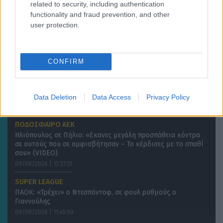
related to security, including authentication
Παναθηναϊκός: Διαθέσιμος για ΤΣΣΚΑ 1948 ο Τεττέη
functionality and fraud prevention, and other
09/08/2026 | 13:37:05
user protection.
SUPER LEAGUE
Ο ΟΦΗ τον έφερε στο Ηράκλειο τον Ντίκμαν
CONFIRM
09/08/2026 | 13:15:37
ΠΟΔΟΣΦΑΙΡΟ ΑΕΚ
Πήλιος: «Έχω ακόμα πάρα πολλά να δείξω» (VIDEO)
Data Deletion
Data Access
Privacy Policy
09/08/2026 | 12:52:39
ΠΟΔΟΣΦΑΙΡΟ ΑΕΚ
Ηλιόπουλος σε Πήλιο: «Εκανες μεγάλη προσπάθεια κόντρα
σε αυτούς που σε αμφισβήτησαν – Το κέρδισες με το σπαθί
σου» (VIDEO)
09/08/2026 | 12:37:51
SUPER LEAGUE
ΠΑΟΚ: «Τρέχει» ο Ντεσπόντοφ, σε φουλ ρυθμούς ο
Γιαννούλης
09/08/2026 | 11:45:50