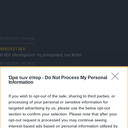
06/08/2026 | 09:46:56
ΜΠΑΣΚΕΤ ΑΕΚ
Η ΑΕΚ ολοκληρώνει τη μεταγραφή του Νόλεϊ
06/08/2026 | 09:26:32
ΔΙΕΘΝΗ
Ώρα των σπορ -
Do Not Process My Personal
Τα έκανε «μαντάρα» ο Παναθηναϊκός, γλίτωσε με ισοπαλία από την
Information
ΤΣΣΚΑ 1948!
05/08/2026 | 23:29:01
If you wish to opt-out of the sale, sharing to third parties, or
Κώστας Τσίλης
processing of your personal or sensitive information for
Ας την κάνουμε λοιπόν την κουβέντα για τους απέναντι
targeted advertising by us, please use the below opt-out
section to confirm your selection. Please note that after your
05/08/2026 | 23:00:43
opt-out request is processed you may continue seeing
interest-based ads based on personal information utilized by
ΠΟΔΟΣΦΑΙΡΟ ΑΕΚ