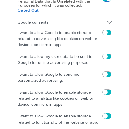
Personal Data that Is Unrelated with the
Purposes for which it was collected.
Opted Out
05/08/2026 | 22:01:02
Google consents
ΠΟΔΟΣΦΑΙΡΟ ΓΥΝΑΙΚΩΝ ΑΕΚ
Ζωντανά το AEK Magazine με Πανό Λούπο και Τατιάνα Γεωργίου!
I want to allow Google to enable storage
related to advertising like cookies on web or
05/08/2026 | 21:55:49
device identifiers in apps.
ΔΙΕΘΝΗ
Ενός λεπτού σιγή πριν τη σέντρα στο Παναθηναϊκός-ΤΣΣΚΑ 1948
I want to allow my user data to be sent to
Google for online advertising purposes.
05/08/2026 | 21:30:21
I want to allow Google to send me
SUPER LEAGUE 2
personalized advertising.
«Λευκή» ισοπαλία για Νίκη Βόλου και ΠΑΟΚ Β
05/08/2026 | 21:21:59
I want to allow Google to enable storage
related to analytics like cookies on web or
ΠΟΔΟΣΦΑΙΡΟ ΑΕΚ
device identifiers in apps.
Επίσημο: Πρόβα τζενεράλε με Athens Kallithea στη Νέα Φιλαδέλφεια
– Τα εισιτήρια, η μέρα και η ώρα!
I want to allow Google to enable storage
05/08/2026 | 20:54:41
related to functionality of the website or app.
ΔΙΕΘΝΗ