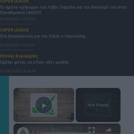
SUPER LEAGUE
Το πρώτο «μήνυμα» του Λιβάι Γκαρσία για τον δανεισμό του στον
Παναθηναϊκό (ΦΩΤΟ)
05/08/2026 | 20:21:36
SUPER LEAGUE
Στη Θεσσαλονίκη για τον ΠΑΟΚ ο Γιαννούλης
05/08/2026 | 19:51:31
Γιάννης Κορομηλάς
Πρέπει φέτος να κτίσει κάτι μεγάλο
05/08/2026 | 19:46:19
×
Now Playing
Play Video
×
5 Sales Books You Need to Read to Help Your Business