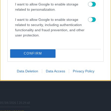
I want to allow Google to enable storage
Η ενδεκάδα του Παναθηναϊκού κόντρα στην ΤΣΣΚΑ 1948
related to personalization.
05/08/2026 | 20:35:51
I want to allow Google to enable storage
ΠΟΔΟΣΦΑΙΡΟ ΑΕΚ
related to security, including authentication
Την Πέμπτη η ανακοίνωση για Βιτάλις!
functionality and fraud prevention, and other
user protection.
CONFIRM
Data Deletion
Data Access
Privacy Policy
05/08/2026 | 20:29:48