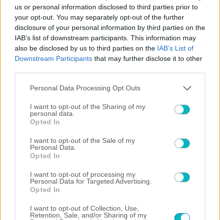
us or personal information disclosed to third parties prior to
Υπέγραψε στην Αϊντχόφεν ο Κόστιτς
your opt-out. You may separately opt-out of the further
05/08/2026 | 22:22:13
disclosure of your personal information by third parties on the
IAB’s list of downstream participants. This information may
ΔΙΕΘΝΗ
also be disclosed by us to third parties on the
IAB’s List of
Άμεση απάντηση της ΤΣΣΚΑ 1948 ισοφάρισε 1-1 (VIDEO)
Downstream Participants
that may further disclose it to other
05/08/2026 | 22:07:16
third parties.
ΔΙΕΘΝΗ
Please note that this website/app uses one or more Google
Personal Data Processing Opt Outs
Άνοιξε το σκορ ο Γιάγκουσιτς, 1-0 ο Παναθηναϊκός την ΤΣΣΚΑ (VIDEO)
services and may gather and store information including but
not limited to your visit or usage behaviour. You may click to
I want to opt-out of the Sharing of my
personal data.
grant or deny consent to Google and its third-party tags to
Opted In
use your data for below specified purposes in below Google
consent section.
I want to opt-out of the Sale of my
Personal Data.
Opted In
I want to opt-out of processing my
Personal Data for Targeted Advertising.
Opted In
I want to opt-out of Collection, Use,
Retention, Sale, and/or Sharing of my