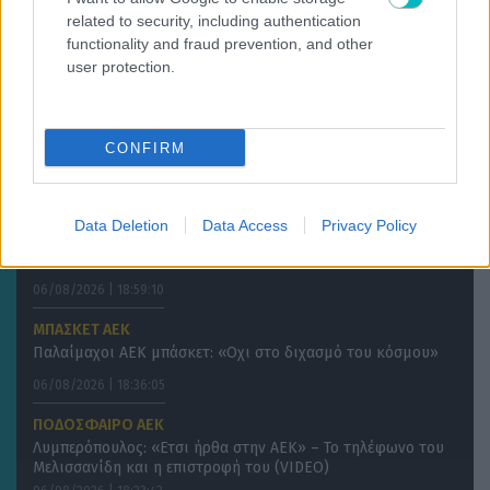
related to security, including authentication
SUPER LEAGUE
functionality and fraud prevention, and other
Οι λάτιν προσθήκες συνεχίζονται στον Λεβαδειακό
user protection.
06/08/2026 | 19:12:41
ΠΟΔΟΣΦΑΙΡΟ ΑΕΚ
CONFIRM
Οι «αποκαλύψεις» του Βιτάλις: «Γκολ ή ασίστ;», το
παρατσούκλι και το είδωλό του (VIDEO)
06/08/2026 | 19:01:09
Data Deletion
Data Access
Privacy Policy
Γ΄ ΕΘΝΙΚΗ
Τρίκαλα: Ξεμούδιασμα πριν το Κύπελλο
06/08/2026 | 18:59:10
ΜΠΑΣΚΕΤ ΑΕΚ
Παλαίμαχοι ΑΕΚ μπάσκετ: «Οχι στο διχασμό του κόσμου»
06/08/2026 | 18:36:05
ΠΟΔΟΣΦΑΙΡΟ ΑΕΚ
Λυμπερόπουλος: «Ετσι ήρθα στην ΑΕΚ» – Το τηλέφωνο του
Μελισσανίδη και η επιστροφή του (VIDEO)