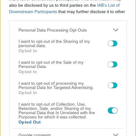
also be disclosed by us to third parties on the
IAB’s List of
Downstream Participants
that may further disclose it to other
third parties.
06/08/2026 | 20:33:40
Please note that this website/app uses one or more Google
Personal Data Processing Opt Outs
services and may gather and store information including but
SUPER LEAGUE
not limited to your visit or usage behaviour. You may click to
I want to opt-out of the Sharing of my
ΟΦΗ: Ξεκαθαρίζει για Αποστολάκη ενόψει ΑΕΚ
personal data.
grant or deny consent to Google and its third-party tags to
Opted In
06/08/2026 | 20:10:17
use your data for below specified purposes in below Google
consent section.
I want to opt-out of the Sale of my
SUPER LEAGUE
Personal Data.
«Πρώτη» για Γκαρσία στον Παναθηναϊκό
Opted In
06/08/2026 | 19:58:13
I want to opt-out of processing my
Personal Data for Targeted Advertising.
SUPER LEAGUE 2
Opted In
Διπλή μεταγραφική κίνηση για την ΑΕΛ
I want to opt-out of Collection, Use,
06/08/2026 | 19:51:04
Retention, Sale, and/or Sharing of my
Personal Data that Is Unrelated with the
ΔΙΕΘΝΗ
Purposes for which it was collected.
Opted Out
Με Ζίβκοβιτς η ενδεκάδα του ΠΑΟΚ κόντρα στην Άντερλεχτ
06/08/2026 | 19:38:53
Google consents