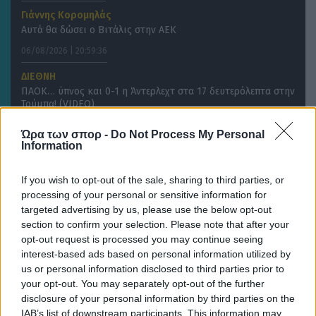
Γιάννης Κορομηλάς
Αυτά θα δώσει ο Βιτάλις στην ΑΕΚ
06/08/2026 | 20:59:36
ΔΙΕΘΝΗ
ΠΑΟΚ… ύπνος και 0-1 η Άντερλεχτ στα 17 δευτερόλεπτα στην
Τούμπα! (VIDEO)
06/08/2026 | 20:52:05
Ώρα των σπορ -
Do Not Process My Personal
ΔΙΕΘΝΗ
Information
Στον Φορλάν τα… κλειδιά της Ουρουγουάης
If you wish to opt-out of the sale, sharing to third parties, or
processing of your personal or sensitive information for
targeted advertising by us, please use the below opt-out
section to confirm your selection. Please note that after your
opt-out request is processed you may continue seeing
interest-based ads based on personal information utilized by
us or personal information disclosed to third parties prior to
your opt-out. You may separately opt-out of the further
disclosure of your personal information by third parties on the
IAB’s list of downstream participants. This information may