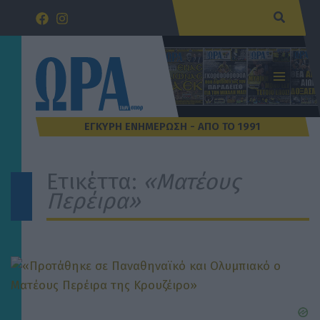
Μετάβαση
Αναζήτ
στο
περιεχόμενο
Ετικέττα:
«Ματέους
Περέιρα»