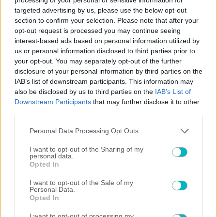
targeted advertising by us, please use the below opt-out
ΠΟΔΟΣΦΑΙΡΟ ΑΕΚ
section to confirm your selection. Please note that after your
Φουλ για sold out το Super Cup ανάμεσα σε ΑΕΚ και ΟΦΗ –
opt-out request is processed you may continue seeing
Eφυγαν 15.000 εισιτήρια!
interest-based ads based on personal information utilized by
07/08/2026 | 12:13:01
us or personal information disclosed to third parties prior to
ΣΠΟΡ ΑΕΚ
your opt-out. You may separately opt-out of the further
ΑΕΚ: Στον τελικό του Παγκοσμίου με εξαιρετική εμφάνιση ο
disclosure of your personal information by third parties on the
Λιτσαρδόπουλος
IAB’s list of downstream participants. This information may
07/08/2026 | 12:11:32
also be disclosed by us to third parties on the
IAB’s List of
Downstream Participants
that may further disclose it to other
ΠΟΔΟΣΦΑΙΡΟ ΑΕΚ
third parties.
Το Σάββατο το μνημόσυνο για τον Μιχάλη Κατσούρη στη
Νέα Φιλαδέλφεια
Please note that this website/app uses one or more Google
Personal Data Processing Opt Outs
07/08/2026 | 11:34:55
services and may gather and store information including but
not limited to your visit or usage behaviour. You may click to
I want to opt-out of the Sharing of my
Κώστας Τσίλης
personal data.
grant or deny consent to Google and its third-party tags to
Δεν θα σκάσουμε που δεν έγινε του Κόστιτς, αλλά η ΑΕΚ
Opted In
use your data for below specified purposes in below Google
θέλει αριστερό μπακ
consent section.
I want to opt-out of the Sale of my
07/08/2026 | 11:11:03
Personal Data.
Opted In
ΠΟΔΟΣΦΑΙΡΟ ΑΕΚ
Original 21 για τον Μιχάλη Κατσούρη: «Παρών!» (ΦΩΤΟ)
I want to opt-out of processing my