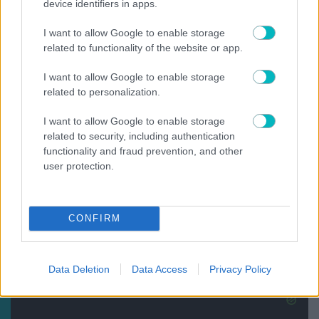
Ο παίκτης που έπεισε τον Κόστιτς να πάει στην PSV – Το
device identifiers in apps.
τηλεφώνημά του και το «όχι» στην ΑΕΚ
07/08/2026 | 10:26:37
I want to allow Google to enable storage
related to functionality of the website or app.
ΔΙΕΘΝΗ
H Ομοσπονδία της Αργεντινής στηρίζει τον Ινφαντίνο
I want to allow Google to enable storage
related to personalization.
07/08/2026 | 10:19:34
ΔΙΕΘΝΗ
I want to allow Google to enable storage
«Βόμβα»: Ο Ρόδρι συμφώνησε με τη Μπαρτσελόνα
related to security, including authentication
functionality and fraud prevention, and other
07/08/2026 | 10:01:56
user protection.
SUPER LEAGUE
Ο λόγος που ο Μιχαηλίδης εκτέλεσε το πέναλτι στο ΠΑΟΚ-
Αντερλεχτ
CONFIRM
07/08/2026 | 09:39:43
ΔΙΕΘΝΗ
Παυλίδης on…fire: Σκόραρε ξανά απέναντι στη Χαρτς –
Data Deletion
Data Access
Privacy Policy
Eφτασε τα πέντε γκολ στη σεζόν