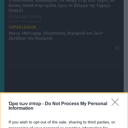
Ο Ηλιόπουλος καλωσόρισε τον Μάγερ στην ΑΕΚ: «Εχεις να
δώσεις πολλά στην ομάδα, έχεις το βλέμμα της τίγρης»
(VIDEO)
07/08/2026 | 13:01:15
SUPER LEAGUE
Marca: «Νότιγχαμ, Ολυμπιακός, Βιγιαρεάλ και Ζενίτ
εξετάζουν τον Πουέρτα»
Ώρα των σπορ -
Do Not Process My Personal
Information
If you wish to opt-out of the sale, sharing to third parties, or
07/08/2026 | 12:33:42
processing of your personal or sensitive information for