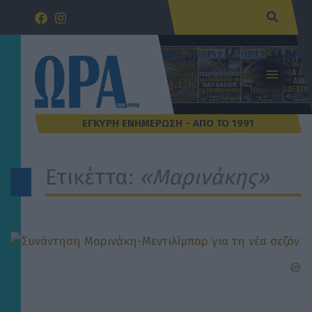
Μετάβαση
Αναζήτ
στο
περιεχόμενο
Ετικέττα:
«Μαρινάκης»