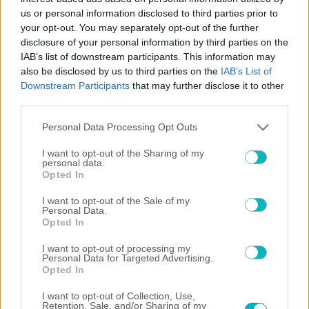
(VIDEO)
us or personal information disclosed to third parties prior to
08/08/2026 | 21:45:03
your opt-out. You may separately opt-out of the further
disclosure of your personal information by third parties on the
ΠΟΔΟΣΦΑΙΡΟ ΑΕΚ
IAB’s list of downstream participants. This information may
Καυτός Γκατσίνοβιτς: Πέτυχε και το 3-0 της ΑΕΚ απέναντι στην
also be disclosed by us to third parties on the
IAB’s List of
Athens Kallithea (VIDEO)
Downstream Participants
that may further disclose it to other
08/08/2026 | 21:31:52
third parties.
ΠΟΔΟΣΦΑΙΡΟ ΑΕΚ
Please note that this website/app uses one or more Google
Personal Data Processing Opt Outs
Ξανά γκολάρα! «Οβίδα» Γκατσίνοβιτς και 2-0 η ΑΕΚ! (VIDEO)
services and may gather and store information including but
not limited to your visit or usage behaviour. You may click to
I want to opt-out of the Sharing of my
personal data.
grant or deny consent to Google and its third-party tags to
Opted In
use your data for below specified purposes in below Google
consent section.
I want to opt-out of the Sale of my
Personal Data.
Opted In
I want to opt-out of processing my
Personal Data for Targeted Advertising.
Opted In
I want to opt-out of Collection, Use,
Retention, Sale, and/or Sharing of my