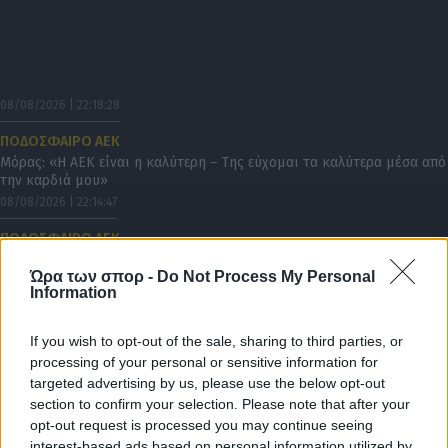
08/08/2026 | 22:18:28
ΠΟΔΟΣΦΑΙΡΟ ΑΕΚ
Μόρας: «Η ΑΕΚ είναι η καλύτερη – Της εύχομαι τα καλύτερα μέσα από
την καρδιά μου»
08/08/2026 | 22:14:47
ΠΟΔΟΣΦΑΙΡΟ ΑΕΚ
Μεγαλείο Γκατσίνοβιτς: Αγκάλιασε τον Αγγελόπουλο μετά το γκολ του
Ώρα των σπορ -
Do Not Process My Personal
(ΦΩΤΟ)
Information
08/08/2026 | 22:00:06
ΠΟΔΟΣΦΑΙΡΟ ΑΕΚ
If you wish to opt-out of the sale, sharing to third parties, or
ΑΕΚ – Athens Kallithea 4-0 ΤΕΛΙΚΟ ΑΠΟΤΕΛΕΣΜΑ
processing of your personal or sensitive information for
targeted advertising by us, please use the below opt-out
08/08/2026 | 21:53:46
section to confirm your selection. Please note that after your
ΠΟΔΟΣΦΑΙΡΟ ΑΕΚ
opt-out request is processed you may continue seeing
Απίθανος Γκατσίνοβιτς με χατ τρικ απέναντι στην Athens Kallithea
interest-based ads based on personal information utilized by