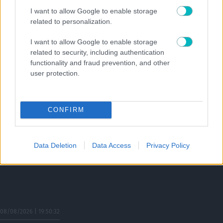
Μαγεία: 15.000 κόσμος στη Νέα Φιλαδέλφεια για το φιλικό με την
I want to allow Google to enable storage
Athens Kallithea (VIDEO)
related to personalization.
08/08/2026 | 20:00:52
I want to allow Google to enable storage
ΠΟΔΟΣΦΑΙΡΟ ΑΕΚ
related to security, including authentication
Η ενδεκάδα της Καλλιθέας για το φιλικό με την ΑΕΚ!
functionality and fraud prevention, and other
user protection.
CONFIRM
Data Deletion
Data Access
Privacy Policy
08/08/2026 | 19:50:32