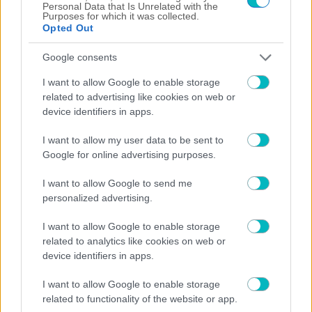
Personal Data that Is Unrelated with the
Purposes for which it was collected.
Opted Out
08/08/2026 | 21:25:50
Google consents
ΜΠΑΣΚΕΤ ΑΕΚ
Αποδοκιμασίες για την συμφωνία με ΟΣΦΠ για τη Sunel Arena!
I want to allow Google to enable storage
related to advertising like cookies on web or
08/08/2026 | 21:01:38
device identifiers in apps.
ΠΟΔΟΣΦΑΙΡΟ ΑΕΚ
Γκολάρα Βιτάλις για το 1-0 της ΑΕΚ στην Athens Kallithea! (VIDEO)
I want to allow my user data to be sent to
Google for online advertising purposes.
08/08/2026 | 20:31:44
ΠΟΔΟΣΦΑΙΡΟ ΑΕΚ
I want to allow Google to send me
Για τον Μιχάλη: Πανό, κίτρινα λουλούδια και ενός λεπτού σιγή στη
personalized advertising.
Νέα Φιλαδέλφεια (VIDEO)
08/08/2026 | 20:12:31
I want to allow Google to enable storage
related to analytics like cookies on web or
ΠΟΔΟΣΦΑΙΡΟ ΑΕΚ
device identifiers in apps.
Ζεστό χειροκρότημα των φίλων της ΑΕΚ για τον Βαγγέλη Μόρα
I want to allow Google to enable storage
08/08/2026 | 20:10:48
related to functionality of the website or app.
ΠΟΔΟΣΦΑΙΡΟ ΑΕΚ