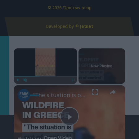
© 2026 Ώρα των σπορ
Developed by ©
Jetnet
×
Now Playing
×
Play
Unmute
Fullscreen
"The situation is out of control": Greek firefighters battle wildfire for fourth day
Play
Watch on