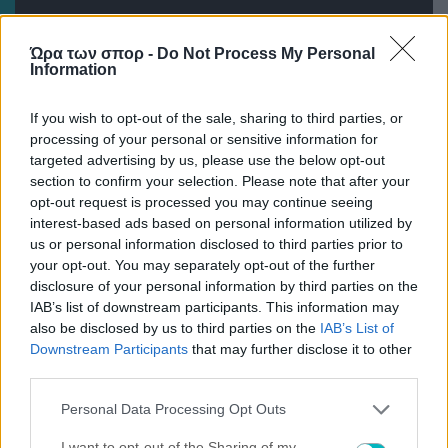
Ώρα των σπορ -
Do Not Process My Personal
Information
If you wish to opt-out of the sale, sharing to third parties, or
processing of your personal or sensitive information for
targeted advertising by us, please use the below opt-out
section to confirm your selection. Please note that after your
opt-out request is processed you may continue seeing
08/08/2026 | 19:50:32
interest-based ads based on personal information utilized by
us or personal information disclosed to third parties prior to
ΠΟΔΟΣΦΑΙΡΟ ΑΕΚ
your opt-out. You may separately opt-out of the further
Αλλαγμένα τα μπουθ της ΑΕΚ στην Allwyn Arena (ΦΩΤΟ)
disclosure of your personal information by third parties on the
08/08/2026 | 19:44:05
IAB’s list of downstream participants. This information may
also be disclosed by us to third parties on the
IAB’s List of
ΔΙΕΘΝΗ
Downstream Participants
that may further disclose it to other
Παρί Σεν Ζερμέν: Σε προχωρημένες επαφές με την
third parties.
Μπαρτσελόνα για τον Φεράν Τόρες
08/08/2026 | 19:26:31
Please note that this website/app uses one or more Google
Personal Data Processing Opt Outs
services and may gather and store information including but
ΠΟΔΟΣΦΑΙΡΟ ΑΕΚ
not limited to your visit or usage behaviour. You may click to
I want to opt-out of the Sharing of my