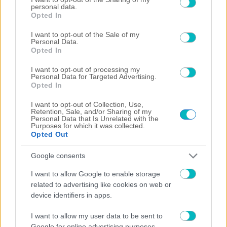
Με Βιτάλις η ενδεκάδα της ΑΕΚ!
personal data.
grant or deny consent to Google and its third-party tags to
Opted In
08/08/2026 | 19:09:33
use your data for below specified purposes in below Google
consent section.
I want to opt-out of the Sale of my
Σταύρος Καζαντζόγλου
Personal Data.
Οι στρατηγοί που ξέμειναν από καύσιμα και οι βόμβες του
Opted In
twitter
08/08/2026 | 19:00:22
I want to opt-out of processing my
Personal Data for Targeted Advertising.
ΠΟΔΟΣΦΑΙΡΟ ΑΕΚ
Opted In
«Η ΑΕΚ φαβορί για την είσοδο στην League Phase του
Champions League»
I want to opt-out of Collection, Use,
Retention, Sale, and/or Sharing of my
08/08/2026 | 18:59:10
Personal Data that Is Unrelated with the
Purposes for which it was collected.
ΠΟΔΟΣΦΑΙΡΟ
Opted Out
Κοντά στην Φενέρμπαχτσε ο Ρομέλου Λουκάκου
Google consents
I want to allow Google to enable storage
related to advertising like cookies on web or
device identifiers in apps.
I want to allow my user data to be sent to
Google for online advertising purposes.