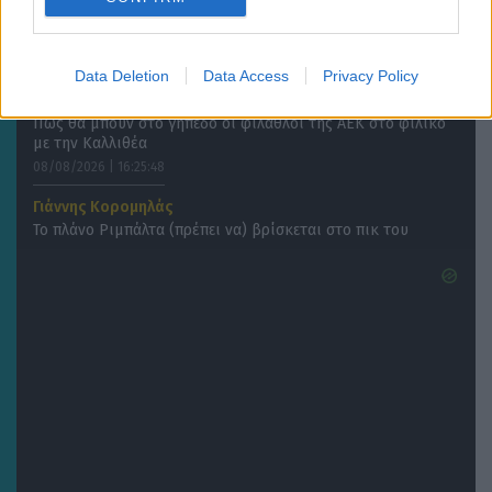
SUPER LEAGUE 2
Ο Πανιώνιος «έκλεισε» τον Ταβάρες από τον Παναθηναϊκό
08/08/2026 | 16:54:57
Data Deletion
Data Access
Privacy Policy
ΠΟΔΟΣΦΑΙΡΟ ΑΕΚ
Πως θα μπουν στο γήπεδο οι φίλαθλοι της ΑΕΚ στο φιλικό
με την Καλλιθέα
08/08/2026 | 16:25:48
Γιάννης Κορομηλάς
Το πλάνο Ριμπάλτα (πρέπει να) βρίσκεται στο πικ του