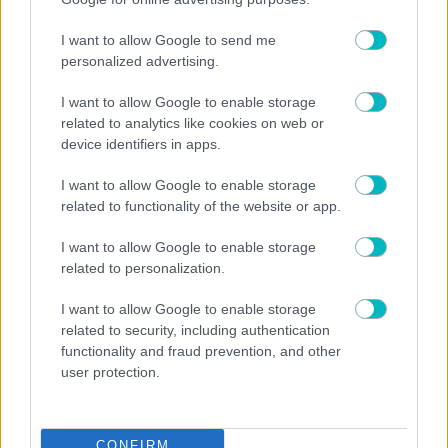
I want to allow Google to send me
personalized advertising.
I want to allow Google to enable storage
related to analytics like cookies on web or
device identifiers in apps.
08/08/2026 | 18:35:07
SUPER LEAGUE
I want to allow Google to enable storage
Μεταγραφή για τον ΟΦΗ πριν το Σούπερ Καπ!
related to functionality of the website or app.
08/08/2026 | 18:06:56
I want to allow Google to enable storage
related to personalization.
ΔΙΕΘΝΗ
Σαλάχ: Το απίθανο μπόνους των 5.000 ευρώ της
Τραμπζονσπόρ για… χαρτί υγείας!
I want to allow Google to enable storage
related to security, including authentication
08/08/2026 | 17:50:35
functionality and fraud prevention, and other
SUPER LEAGUE
user protection.
Στο προσκήνιο για τον Τέιλορ Σέλτικ, Μάλαγα και Μπέρνλι
08/08/2026 | 17:29:02
CONFIRM