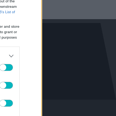
out of the
 downstream
B’s List of
er and store
to grant or
ed purposes