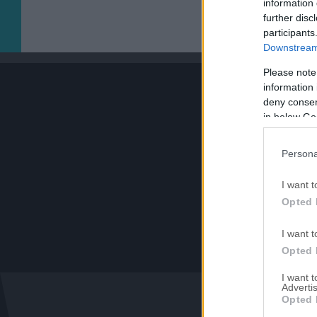
information 
07/08/2026 | 23:14:13
further disc
participants
Γιάννης Κορομηλάς
Downstream 
Ο Κόστιτς δεν ήρθε, αλλά έδειξε τον δρόμο
Please note
07/08/2026 | 23:00:44
information 
ΜΠΑΣΚΕΤ
deny consent
Γιαννακόπουλος: «Όταν σου πετάνε μια πέτρα… τους καταστρέφεις
in below Go
Persona
I want t
Opted 
07/08/2026 | 22:54:22
I want t
ΠΟΔΟΣΦΑΙΡΟ
Opted 
Άρσεναλ: Ξανά στο προσκήνιο ο Φεράν Τόρες
I want 
07/08/2026 | 22:32:55
Advertis
Opted 
SUPER LEAGUE
«Ο Θεμπάγιος έριξε ”άκυρο” σε πρόταση ελληνικής ομάδας»