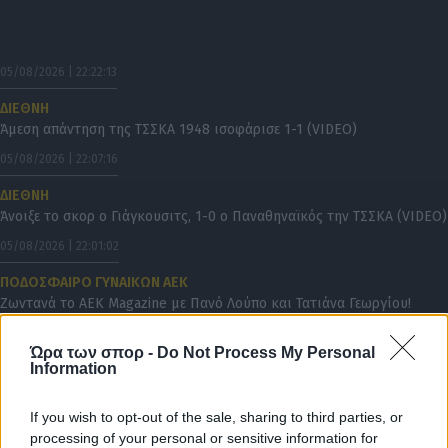
05/08/2026 | 22:22:13
ΔΙΕΘΝΗ
Άμεση απάντηση της ΤΣΣΚΑ 1948 ισοφάρισε 1-1 (VIDEO)
05/08/2026 | 22:07:16
ΔΙΕΘΝΗ
Άνοιξε το σκορ ο Γιάγκουσιτς, 1-0 ο Παναθηναϊκός την ΤΣΣΚΑ (VIDEO)
05/08/2026 | 22:01:02
ΠΟΔΟΣΦΑΙΡΟ ΓΥΝΑΙΚΩΝ ΑΕΚ
Ζωντανά το AEK Magazine με Πανό Λούπο και Τατιάνα Γεωργίου!
05/08/2026 | 21:55:49
Ώρα των σπορ -
Do Not Process My Personal
Information
ΔΙΕΘΝΗ
Ενός λεπτού σιγή πριν τη σέντρα στο Παναθηναϊκός-ΤΣΣΚΑ 1948
If you wish to opt-out of the sale, sharing to third parties, or
05/08/2026 | 21:30:21
processing of your personal or sensitive information for