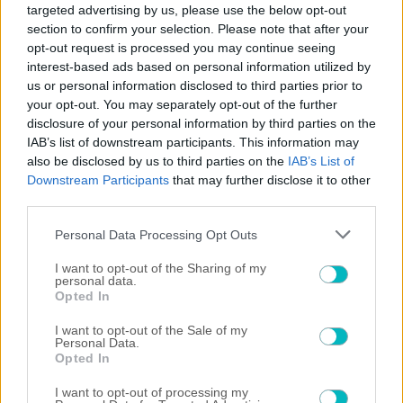
SUPER LEAGUE 2
targeted advertising by us, please use the below opt-out
«Λευκή» ισοπαλία για Νίκη Βόλου και ΠΑΟΚ Β
section to confirm your selection. Please note that after your
opt-out request is processed you may continue seeing
05/08/2026 | 21:21:59
interest-based ads based on personal information utilized by
ΠΟΔΟΣΦΑΙΡΟ ΑΕΚ
us or personal information disclosed to third parties prior to
Επίσημο: Πρόβα τζενεράλε με Athens Kallithea στη Νέα Φιλαδέλφεια
your opt-out. You may separately opt-out of the further
– Τα εισιτήρια, η μέρα και η ώρα!
disclosure of your personal information by third parties on the
IAB’s list of downstream participants. This information may
also be disclosed by us to third parties on the
IAB’s List of
Downstream Participants
that may further disclose it to other
third parties.
Please note that this website/app uses one or more Google
Personal Data Processing Opt Outs
services and may gather and store information including but
not limited to your visit or usage behaviour. You may click to
I want to opt-out of the Sharing of my
personal data.
grant or deny consent to Google and its third-party tags to
Opted In
use your data for below specified purposes in below Google
consent section.
I want to opt-out of the Sale of my
Personal Data.
Opted In
I want to opt-out of processing my
05/08/2026 | 20:54:41