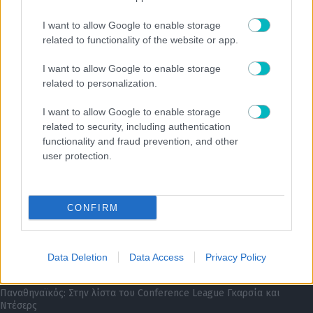
ΠΟΔΟΣΦΑΙΡΟ ΑΕΚ
I want to allow Google to enable storage
Ξεκίνησε από τώρα τα sold out η ΑΕΚ – Ελάχιστα εισιτήρια για τον
related to functionality of the website or app.
τελικό του Super Cup
I want to allow Google to enable storage
related to personalization.
I want to allow Google to enable storage
related to security, including authentication
functionality and fraud prevention, and other
user protection.
CONFIRM
05/08/2026 | 19:43:07
Data Deletion
Data Access
Privacy Policy
ΔΙΕΘΝΗ
Παναθηναϊκός: Στην λίστα του Conference League Γκαρσία και
Ντέσερς