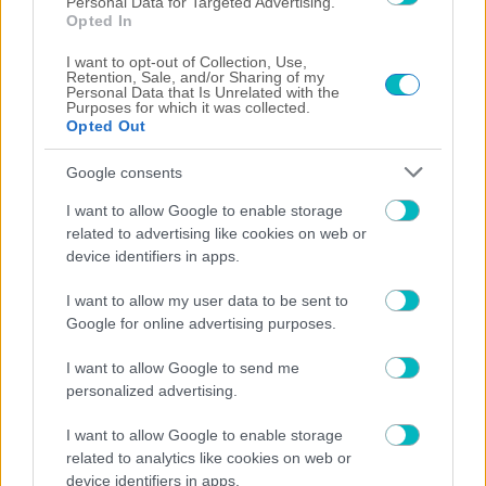
Personal Data for Targeted Advertising.
Opted In
ΔΙΕΘΝΗ
Η ενδεκάδα του Παναθηναϊκού κόντρα στην ΤΣΣΚΑ 1948
I want to opt-out of Collection, Use,
Retention, Sale, and/or Sharing of my
05/08/2026 | 20:35:51
Personal Data that Is Unrelated with the
Purposes for which it was collected.
ΠΟΔΟΣΦΑΙΡΟ ΑΕΚ
Opted Out
Την Πέμπτη η ανακοίνωση για Βιτάλις!
Google consents
05/08/2026 | 20:29:48
I want to allow Google to enable storage
SUPER LEAGUE
related to advertising like cookies on web or
Το πρώτο «μήνυμα» του Λιβάι Γκαρσία για τον δανεισμό του στον
device identifiers in apps.
Παναθηναϊκό (ΦΩΤΟ)
05/08/2026 | 20:21:36
I want to allow my user data to be sent to
SUPER LEAGUE
Google for online advertising purposes.
Στη Θεσσαλονίκη για τον ΠΑΟΚ ο Γιαννούλης
I want to allow Google to send me
05/08/2026 | 19:51:31
personalized advertising.
Γιάννης Κορομηλάς
I want to allow Google to enable storage
Πρέπει φέτος να κτίσει κάτι μεγάλο
related to analytics like cookies on web or
05/08/2026 | 19:46:19
device identifiers in apps.