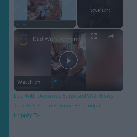
Now Playing
×
Play
Unmute
Fullscreen
Dad With Dementia Surprised With News That He's Set To Become A Grandpa | Happily TV
Play
Watch on
Video
Dad With Dementia Surprised With News
That He's Set To Become A Grandpa |
Happily TV