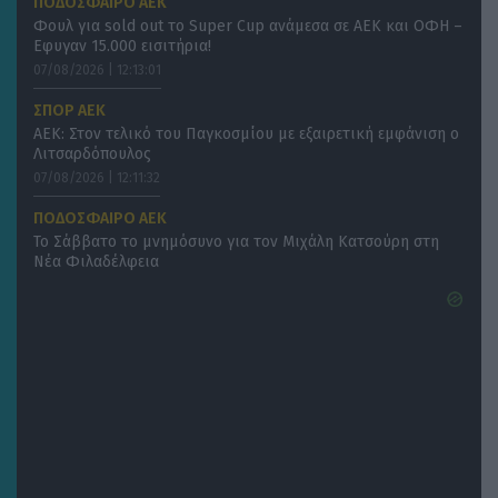
ΠΟΔΟΣΦΑΙΡΟ ΑΕΚ
Φουλ για sold out το Super Cup ανάμεσα σε ΑΕΚ και ΟΦΗ –
Eφυγαν 15.000 εισιτήρια!
07/08/2026 | 12:13:01
ΣΠΟΡ ΑΕΚ
ΑΕΚ: Στον τελικό του Παγκοσμίου με εξαιρετική εμφάνιση ο
Λιτσαρδόπουλος
07/08/2026 | 12:11:32
ΠΟΔΟΣΦΑΙΡΟ ΑΕΚ
Το Σάββατο το μνημόσυνο για τον Μιχάλη Κατσούρη στη
Νέα Φιλαδέλφεια