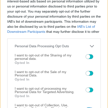
interest-based ads based on personal information utilized by
us or personal information disclosed to third parties prior to
Σπανός για Μελισσανίδη: «Παραγοντικά τον μύησε και
your opt-out. You may separately opt-out of the further
τον ανέδειξε ο πατέρας μου» (VIDEO)
disclosure of your personal information by third parties on the
IAB’s list of downstream participants. This information may
×
also be disclosed by us to third parties on the
IAB’s List of
Downstream Participants
that may further disclose it to other
third parties.
Now Playing
Please note that this website/app uses one or more Google
Personal Data Processing Opt Outs
services and may gather and store information including but
×
Play
Unmute
Fullscreen
not limited to your visit or usage behaviour. You may click to
I want to opt-out of the Sharing of my
personal data.
"The situation is out of control": Greek firefighters battle wildfire for fourth day
grant or deny consent to Google and its third-party tags to
Opted In
use your data for below specified purposes in below Google
consent section.
I want to opt-out of the Sale of my
Personal Data.
Opted In
Play
I want to opt-out of processing my
Personal Data for Targeted Advertising.
Watch on
Opted In
Video
"The situation is out of control": Greek
I want to opt-out of Collection, Use,