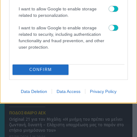
Πάνος Λούπος
Άλλη είναι τελικά η προτεραιότητα
I want to allow Google to enable storage
related to personalization.
I want to allow Google to enable storage
related to security, including authentication
functionality and fraud prevention, and other
user protection.
CONFIRM
Data Deletion
Data Access
Privacy Policy
07/08/2026 | 16:40:32
ΠΟΔΟΣΦΑΙΡΟ ΑΕΚ
Original 21 για τον Μιχάλη: «Η μνήμη του πρέπει να μείνει
ζωντανή, δυνατή – Ελάχιστη υποχρέωση μας το παρόν στο
ετήσιο μνημόσυνο του»
07/08/2026 | 16:39:56