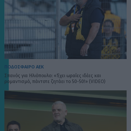
ΠΟΔΟΣΦΑΙΡΟ ΑΕΚ
Σπανός για Ηλιόπουλο: «Έχει ωραίες ιδέες και
ρομαντισμό, πάντοτε ζητάει το 50-50!» (VIDEO)