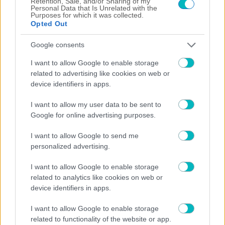
Retention, Sale, and/or Sharing of my
firefighters battle wildfire for fourth day
Personal Data that Is Unrelated with the
Purposes for which it was collected.
Opted Out
Google consents
I want to allow Google to enable storage
related to advertising like cookies on web or
device identifiers in apps.
ΡΟΗ
I want to allow my user data to be sent to
Google for online advertising purposes.
ΠΟΔΟΣΦΑΙΡΟ ΑΕΚ
I want to allow Google to send me
ΑΕΚ: Συνάντηση κορυφής Ηλιόπουλου, Νίκολιτς και
personalized advertising.
Ριμπάλτα για τον σχεδιασμό της ομάδας
07/08/2026 | 17:46:27
I want to allow Google to enable storage
related to analytics like cookies on web or
SUPER LEAGUE
device identifiers in apps.
«Η Γαλατασαράι κατέθεσε πρόταση στον ΠΑΟΚ για
Κωνσταντέλια με δανεισμό και οψιόν αγοράς»
I want to allow Google to enable storage
07/08/2026 | 17:16:17
related to functionality of the website or app.