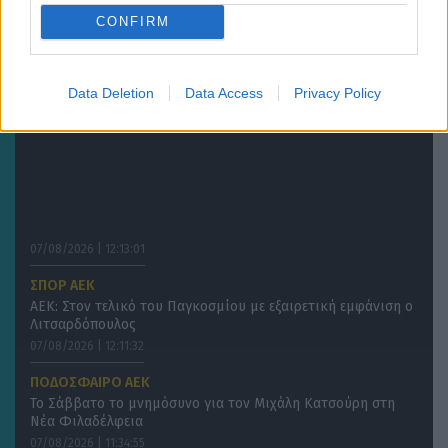
CONFIRM
Data Deletion
Data Access
Privacy Policy
07/08/2026 | 12:13:01
ΣΠΟΡ ΑΕΚ
ΑΕΚ: Στον τελικό του Παγκοσμίου με εξαιρετική εμφάνιση ο
Λιτσαρδόπουλος
07/08/2026 | 12:11:32
ΠΟΔΟΣΦΑΙΡΟ ΑΕΚ
Το Σάββατο το μνημόσυνο για τον Μιχάλη Κατσούρη στη
Νέα Φιλαδέλφεια
07/08/2026 | 11:34:55