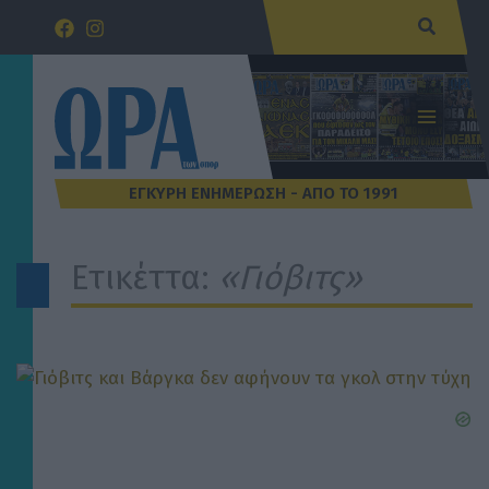
Μετάβαση
Αναζήτ
στο
περιεχόμενο
Ετικέττα:
«Γιόβιτς»