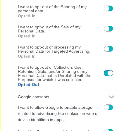
services and may gather and store information including but
Η ατάκα του Ηλιόπουλο για Πινέδα στην παρουσίαση του
not limited to your visit or usage behaviour. You may click to
I want to opt-out of the Sharing of my
Μάγερ (VIDEO)
personal data.
grant or deny consent to Google and its third-party tags to
Opted In
use your data for below specified purposes in below Google
consent section.
I want to opt-out of the Sale of my
Personal Data.
Opted In
I want to opt-out of processing my
Personal Data for Targeted Advertising.
Opted In
I want to opt-out of Collection, Use,
Retention, Sale, and/or Sharing of my
Personal Data that Is Unrelated with the
Purposes for which it was collected.
Opted Out
07/08/2026 | 13:45:10
Google consents
ΠΟΔΟΣΦΑΙΡΟ ΑΕΚ
I want to allow Google to enable storage
Μάγερ: «Να επαναλάβουμε την περσινή σεζόν και να
related to advertising like cookies on web or
παίξουμε στο Champions League» – Το δώρο στον
device identifiers in apps.
Ηλιόπουλο
07/08/2026 | 13:28:11