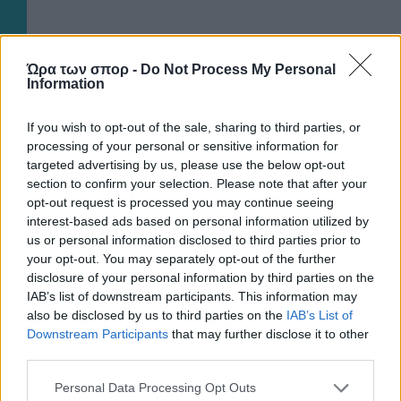
Ώρα των σπορ -
Do Not Process My Personal
Information
ΡΟΗ
If you wish to opt-out of the sale, sharing to third parties, or
processing of your personal or sensitive information for
Πάνος Λούπος
targeted advertising by us, please use the below opt-out
Άλλη είναι τελικά η προτεραιότητα
section to confirm your selection. Please note that after your
07/08/2026 | 14:28:32
opt-out request is processed you may continue seeing
interest-based ads based on personal information utilized by
ΠΟΔΟΣΦΑΙΡΟ ΑΕΚ
us or personal information disclosed to third parties prior to
Η πρώτη βόλτα στο Μάγερ στην «Αγιά-Σοφιά»! (VIDEO)
your opt-out. You may separately opt-out of the further
disclosure of your personal information by third parties on the
07/08/2026 | 13:54:03
IAB’s list of downstream participants. This information may
ΠΟΔΟΣΦΑΙΡΟ ΑΕΚ
also be disclosed by us to third parties on the
IAB’s List of
Με αυτόν τον αριθμό θα αγωνίζεται ο Μάγερ στην ΑΕΚ!
Downstream Participants
that may further disclose it to other
third parties.
07/08/2026 | 13:52:29
Please note that this website/app uses one or more Google
ΠΟΔΟΣΦΑΙΡΟ ΑΕΚ
Personal Data Processing Opt Outs