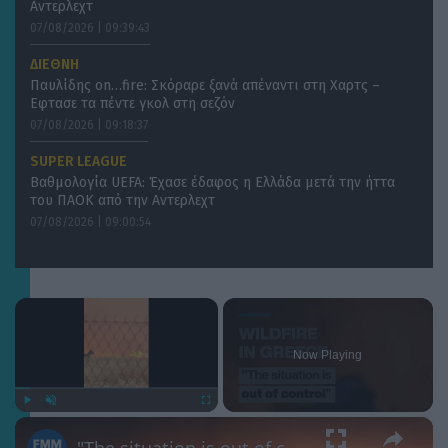
Αντερλεχτ
07/08/2026 | 09:39:43
ΔΙΕΘΝΗ
Παυλίδης on…fire: Σκόραρε ξανά απέναντι στη Χαρτς –
Eφτασε τα πέντε γκολ στη σεζόν
07/08/2026 | 09:18:37
SUPER LEAGUE
Βαθμολογία UEFA: Έχασε έδαφος η Ελλάδα μετά την ήττα
του ΠΑΟΚ από την Αντερλεχτ
07/08/2026 | 09:00:54
×
Now Playing
×
Play
Unmute
Fullscreen
"The situation is out of control": Greek firefighters battle wildfire for fourth day