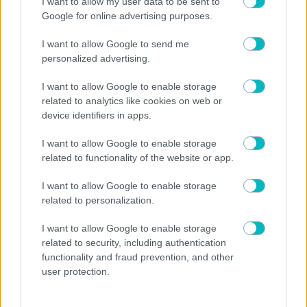
I want to allow my user data to be sent to
Google for online advertising purposes.
SUPER LEAGUE
Γκαγκάτσης στους διαιτητές: «Zητούμενο η αποδοχή για την
I want to allow Google to send me
επιστροφή στα ντέρμπι – Μην επιτρέπετε να σας
personalized advertising.
χρησιμοποιούν»
07/08/2026 | 13:07:15
I want to allow Google to enable storage
ΠΟΔΟΣΦΑΙΡΟ ΑΕΚ
related to analytics like cookies on web or
Ο Ηλιόπουλος καλωσόρισε τον Μάγερ στην ΑΕΚ: «Εχεις να
device identifiers in apps.
δώσεις πολλά στην ομάδα, έχεις το βλέμμα της τίγρης»
(VIDEO)
I want to allow Google to enable storage
07/08/2026 | 13:01:15
related to functionality of the website or app.
SUPER LEAGUE
I want to allow Google to enable storage
Marca: «Νότιγχαμ, Ολυμπιακός, Βιγιαρεάλ και Ζενίτ
related to personalization.
εξετάζουν τον Πουέρτα»
07/08/2026 | 12:33:42
I want to allow Google to enable storage
related to security, including authentication
ΠΟΔΟΣΦΑΙΡΟ ΑΕΚ
functionality and fraud prevention, and other
Φουλ για sold out το Super Cup ανάμεσα σε ΑΕΚ και ΟΦΗ –
Eφυγαν 15.000 εισιτήρια!
user protection.