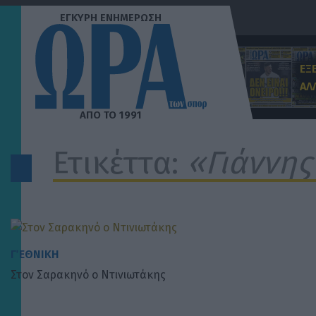
Μετάβαση
στο
περιεχόμενο
ΕΞ
ΑΛ
Ετικέττα:
«Γιάννης
Γ΄ ΕΘΝΙΚΗ
Στον Σαρακηνό ο Ντινιωτάκης