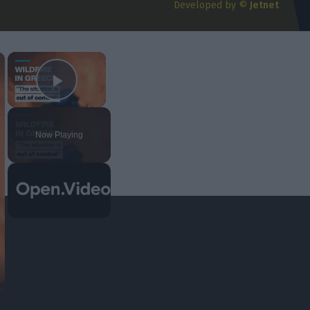
Developed by ©
Jetnet
07/08/2026 | 18:23:25
Σταύρος Καζαντζόγλου
Η ψυχραιμία στις μεταγραφές και τα
×
×
χτυπήματα στην ώρα τους
07/08/2026 | 18:00:02
Play Video
Now Playing