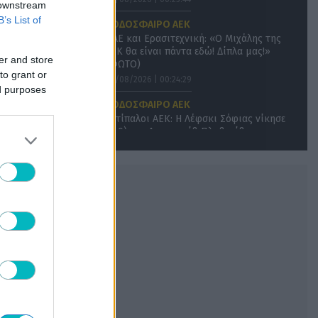
 downstream
B’s List of
ΠΟΔΟΣΦΑΙΡΟ ΑΕΚ
ΠΑΕ και Ερασιτεχνική: «Ο Μιχάλης της
ΑΕΚ θα είναι πάντα εδώ! Δίπλα μας!»
er and store
(ΦΩΤΟ)
to grant or
08/08/2026 | 00:24:29
ed purposes
ΠΟΔΟΣΦΑΙΡΟ ΑΕΚ
Αντίπαλοι ΑΕΚ: Η Λέφσκι Σόφιας νίκησε
(2-0) την Λοκομοτίβ Πλοβντίβ
07/08/2026 | 23:14:13
ΜΠΑΣΚΕΤ
Γιαννακόπουλος: «Όταν σου πετάνε μια
πέτρα… τους καταστρέφεις» (VIDEO)
07/08/2026 | 22:54:22
ΠΟΔΟΣΦΑΙΡΟ
Άρσεναλ: Ξανά στο προσκήνιο ο Φεράν
Τόρες
07/08/2026 | 22:32:55
SUPER LEAGUE