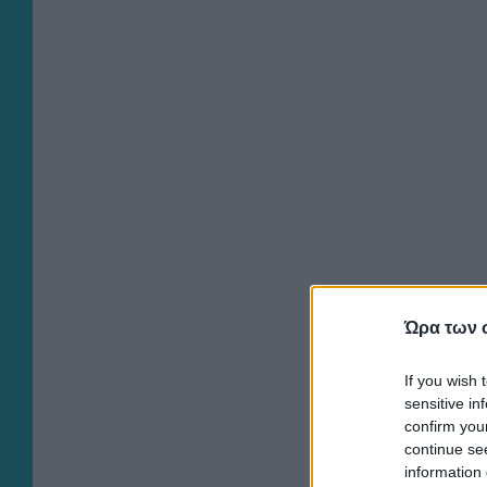
Ώρα των 
If you wish 
sensitive in
confirm you
continue se
information 