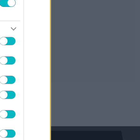
«Ο Θεμπάγιος έριξε ”άκυρο” σε πρόταση
ελληνικής ομάδας»
07/08/2026 | 22:09:44
ΠΟΔΟΣΦΑΙΡΟ
«Όχι» της Σίτι στην πρώτη πρόταση της
Μπαρτσελόνα για Ρόντρι
07/08/2026 | 21:43:44
ΠΟΔΟΣΦΑΙΡΟ
«Στο ”ραντάρ” της Ντόρτμουντ ο
Κωνσταντέλιας»
07/08/2026 | 21:26:45
ΠΟΔΟΣΦΑΙΡΟ
Ενδιαφέρον της Νότιγχαμ για Σολάνκε
07/08/2026 | 21:00:34
ΠΟΔΟΣΦΑΙΡΟ ΑΕΚ
Το ντοκιμαντέρ για το ταξίδι φιλίας της
ΑΕΚ στο Βελιγράδι απόψε στο Φεστιβάλ
Ιεράπετρας (VIDEO)
07/08/2026 | 20:27:31