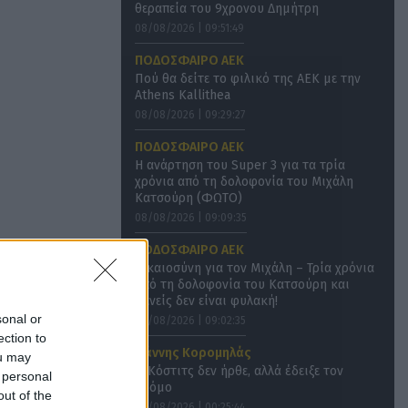
θεραπεία του 9χρονου Δημήτρη
08/08/2026 | 09:51:49
ΠΟΔΟΣΦΑΙΡΟ ΑΕΚ
Πού θα δείτε το φιλικό της ΑΕΚ με την
Athens Kallithea
08/08/2026 | 09:29:27
ΠΟΔΟΣΦΑΙΡΟ ΑΕΚ
Η ανάρτηση του Super 3 για τα τρία
χρόνια από τη δολοφονία του Μιχάλη
Κατσούρη (ΦΩΤΟ)
08/08/2026 | 09:09:35
ΠΟΔΟΣΦΑΙΡΟ ΑΕΚ
Δικαιοσύνη για τον Μιχάλη – Τρία χρόνια
από τη δολοφονία του Κατσούρη και
κανείς δεν είναι φυλακή!
sonal or
08/08/2026 | 09:02:35
ection to
Γιάννης Κορομηλάς
ou may
Ο Κόστιτς δεν ήρθε, αλλά έδειξε τον
 personal
δρόμο
out of the
08/08/2026 | 00:25:44