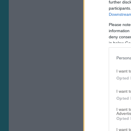
further disc
participants
Downstream 
Please note
information 
deny consent
in below Go
Persona
I want t
Opted 
I want t
Opted 
I want 
Advertis
Opted 
I want t