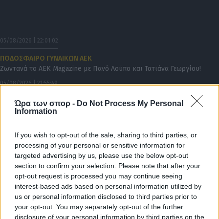
05/08/2026 | 22:01:02
ΠΟΔΟΣΦΑΙΡΟ ΓΥΝΑΙΚΩΝ ΑΕΚ
Ζωντανά το AEK Magazine με Πανό Λούπο και Τατιάνα Γεωργίου!
05/08/2026 | 21:55:49
ΔΙΕΘΝΗ
Ώρα των σπορ -
Do Not Process My Personal
Information
Ενός λεπτού σιγή πριν τη σέντρα στο Παναθηναϊκός-ΤΣΣΚΑ 1948
05/08/2026 | 21:30:21
If you wish to opt-out of the sale, sharing to third parties, or
SUPER LEAGUE 2
processing of your personal or sensitive information for
«Λευκή» ισοπαλία για Νίκη Βόλου και ΠΑΟΚ Β
targeted advertising by us, please use the below opt-out
section to confirm your selection. Please note that after your
05/08/2026 | 21:21:59
opt-out request is processed you may continue seeing
ΠΟΔΟΣΦΑΙΡΟ ΑΕΚ
interest-based ads based on personal information utilized by
Επίσημο: Πρόβα τζενεράλε με Athens Kallithea στη Νέα Φιλαδέλφεια
us or personal information disclosed to third parties prior to
– Τα εισιτήρια, η μέρα και η ώρα!
your opt-out. You may separately opt-out of the further
05/08/2026 | 20:54:41
disclosure of your personal information by third parties on the