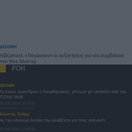
ΔΙΕΘΝΗ
Λίβερπουλ: «Παγώνουν» οι συζητήσεις για νέο συμβόλαιο
του Μακ Άλιστερ
ΡΟΗ
ΔΙΕΘΝΗ
Τα έκανε «μαντάρα» ο Παναθηναϊκός, γλίτωσε με ισοπαλία από την
ΤΣΣΚΑ 1948!
05/08/2026 | 23:29:01
Κώστας Τσίλης
Ας την κάνουμε λοιπόν την κουβέντα για τους απέναντι
05/08/2026 | 23:00:43