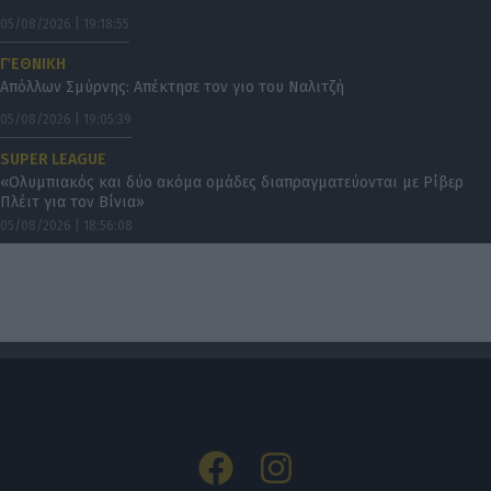
05/08/2026 | 19:18:55
Γ΄ ΕΘΝΙΚΗ
Απόλλων Σμύρνης: Απέκτησε τον γιο του Ναλιτζή
05/08/2026 | 19:05:39
SUPER LEAGUE
«Ολυμπιακός και δύο ακόμα ομάδες διαπραγματεύονται με Ρίβερ
Πλέιτ για τον Βίνια»
05/08/2026 | 18:56:08