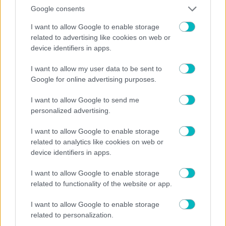
Google consents
SUPER LEAGUE
I want to allow Google to enable storage
Το πρώτο «μήνυμα» του Λιβάι Γκαρσία για τον δανεισμό του στον
related to advertising like cookies on web or
Παναθηναϊκό (ΦΩΤΟ)
device identifiers in apps.
05/08/2026 | 20:21:36
SUPER LEAGUE
I want to allow my user data to be sent to
Στη Θεσσαλονίκη για τον ΠΑΟΚ ο Γιαννούλης
Google for online advertising purposes.
05/08/2026 | 19:51:31
I want to allow Google to send me
personalized advertising.
Γιάννης Κορομηλάς
Πρέπει φέτος να κτίσει κάτι μεγάλο
I want to allow Google to enable storage
05/08/2026 | 19:46:19
related to analytics like cookies on web or
device identifiers in apps.
ΠΟΔΟΣΦΑΙΡΟ ΑΕΚ
Ξεκίνησε από τώρα τα sold out η ΑΕΚ – Ελάχιστα εισιτήρια για τον
I want to allow Google to enable storage
τελικό του Super Cup
related to functionality of the website or app.
05/08/2026 | 19:43:07
ΔΙΕΘΝΗ
I want to allow Google to enable storage
Παναθηναϊκός: Στην λίστα του Conference League Γκαρσία και
related to personalization.
Ντέσερς