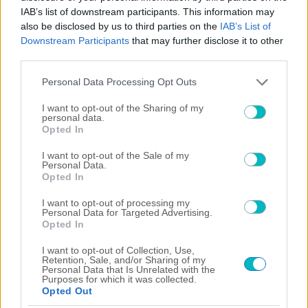
IAB’s list of downstream participants. This information may
ΔΙΕΘΝΗ
also be disclosed by us to third parties on the
IAB’s List of
Η ενδεκάδα του Παναθηναϊκού κόντρα στην ΤΣΣΚΑ 1948
Downstream Participants
that may further disclose it to other
third parties.
05/08/2026 | 20:35:51
Please note that this website/app uses one or more Google
ΠΟΔΟΣΦΑΙΡΟ ΑΕΚ
Personal Data Processing Opt Outs
services and may gather and store information including but
Την Πέμπτη η ανακοίνωση για Βιτάλις!
not limited to your visit or usage behaviour. You may click to
I want to opt-out of the Sharing of my
personal data.
grant or deny consent to Google and its third-party tags to
Opted In
use your data for below specified purposes in below Google
consent section.
I want to opt-out of the Sale of my
Personal Data.
Opted In
I want to opt-out of processing my
Personal Data for Targeted Advertising.
Opted In
I want to opt-out of Collection, Use,
Retention, Sale, and/or Sharing of my
Personal Data that Is Unrelated with the
Purposes for which it was collected.
Opted Out
05/08/2026 | 20:29:48