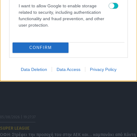
05/08/2026 | 19:35:41
I want to allow Google to enable storage
related to security, including authentication
SUPER LEAGUE
functionality and fraud prevention, and other
Καλαμάτα: Συνέχεια με Κουρμινόφσκι
user protection.
CONFIRM
Data Deletion
Data Access
Privacy Policy
05/08/2026 | 19:27:37
SUPER LEAGUE
ΟΦΗ: Στρέφει την προσοχή του στην ΑΕΚ και… καμπανάκι από Κόντη