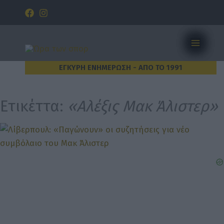
Μετάβαση
Αναζήτ
στο
περιεχόμενο
Ετικέττα:
«Αλέξις Μακ Άλιστερ»