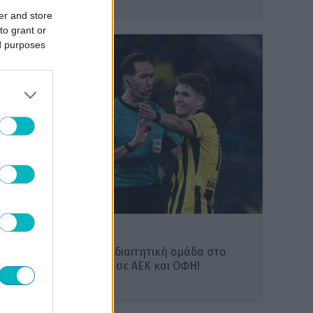
του (VIDEO)
er and store
to grant or
ed purposes
ΠΟΔΟΣΦΑΙΡΟ ΑΕΚ
Η ΚΕΔ όρισε ελληνική διαιτητική ομάδα στο
Σούπερ Καπ ανάμεσα σε ΑΕΚ και ΟΦΗ!