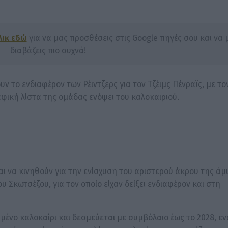
λικ εδώ
για να μας προσθέσεις στις Google πηγές σου και να 
διαβάζεις πιο συχνά!
το ενδιαφέρον των Ρέιντζερς για τον Τζέιμς Πένραϊς, με το
φική λίστα της ομάδας ενόψει του καλοκαιριού.
ι να κινηθούν για την ενίσχυση του αριστερού άκρου της άμ
 Σκωτσέζου, για τον οποίο είχαν δείξει ενδιαφέρον και στη
ένο καλοκαίρι και δεσμεύεται με συμβόλαιο έως το 2028, εν