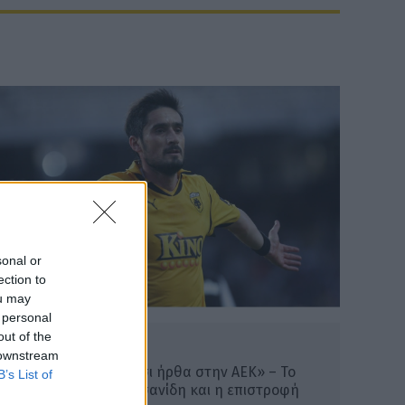
sonal or
ection to
ou may
 personal
out of the
ΠΟΔΟΣΦΑΙΡΟ ΑΕΚ
 downstream
Λυμπερόπουλος: «Ετσι ήρθα στην ΑΕΚ» – Το
B’s List of
τηλέφωνο του Μελισσανίδη και η επιστροφή