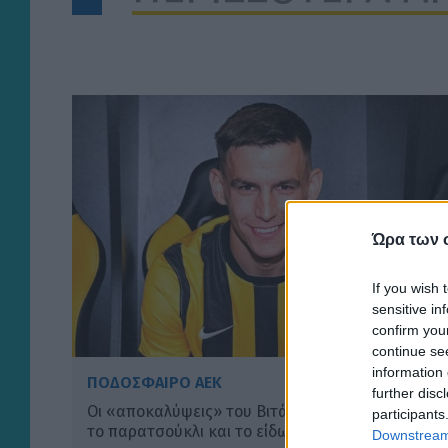
Ώρα των 
If you wish 
sensitive in
confirm you
continue se
information 
ΠΟΔΟΣΦΑΙΡΟ ΑΕΚ
further disc
Οι «αποκαλύψεις» του Βιτάλις: «Γκολ ή ασίστ;»,
participants
το παρατσούκλι και το είδωλό του (VIDEO)
Downstream 