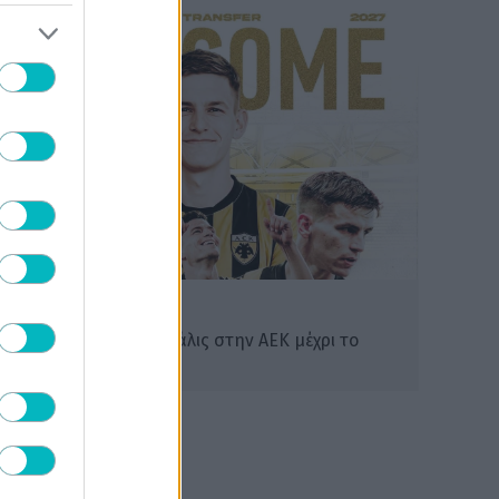
ΠΟΔΟΣΦΑΙΡΟ ΑΕΚ
Επίσημο: Ο Μίλαν Βιτάλις στην ΑΕΚ μέχρι το
2030! (VIDEO)