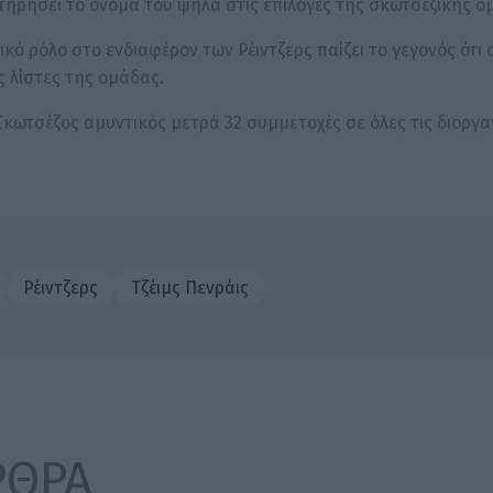
τηρήσει το όνομά του ψηλά στις επιλογές της σκωτσέζικης ο
ό ρόλο στο ενδιαφέρον των Ρέιντζερς παίζει το γεγονός ότι 
ς λίστες της ομάδας.
Σκωτσέζος αμυντικός μετρά 32 συμμετοχές σε όλες τις διοργα
Ρέιντζερς
Τζέιμς Πενράις
ΡΘΡΑ