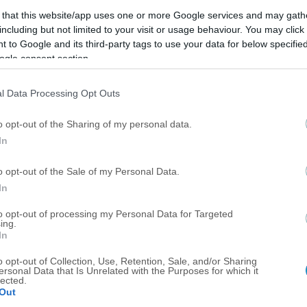
 that this website/app uses one or more Google services and may gath
including but not limited to your visit or usage behaviour. You may click 
 to Google and its third-party tags to use your data for below specifi
ogle consent section.
l Data Processing Opt Outs
o opt-out of the Sharing of my personal data.
In
o opt-out of the Sale of my Personal Data.
In
to opt-out of processing my Personal Data for Targeted
ing.
ΠΟΔΟΣΦΑΙΡΟ ΑΕΚ
In
ΑΕΚ: Όσα είδε ο Νίκολιτς στο Λέφσκι-Καϊράτ
o opt-out of Collection, Use, Retention, Sale, and/or Sharing
ersonal Data that Is Unrelated with the Purposes for which it
lected.
Out