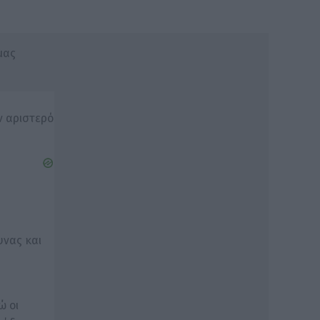
μας
ν αριστερό
υνας και
ώ οι