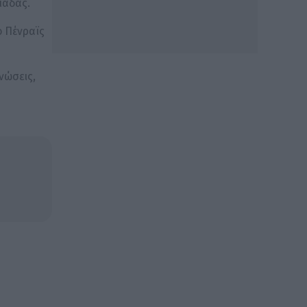
μάδας.
ο Πένραϊς
νώσεις,