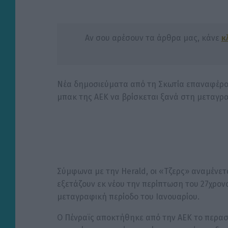
Αν σου αρέσουν τα άρθρα μας, κάνε
κ
Νέα δημοσιεύματα από τη Σκωτία επαναφέρουν 
μπακ της ΑΕΚ να βρίσκεται ξανά στη μεταγρα
Σύμφωνα με την Herald, οι «Τζερς» αναμένετα
εξετάζουν εκ νέου την περίπτωση του 27χρονου
μεταγραφική περίοδο του Ιανουαρίου.
Ο Πένραϊς αποκτήθηκε από την ΑΕΚ το περασμ