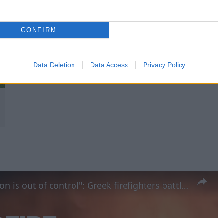
CONFIRM
Data Deletion
Data Access
Privacy Policy
"The situation is out of control": Greek firefighters battle wildfire for fourth day