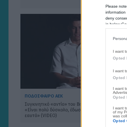
Please note
information 
deny consent
in below Go
Persona
I want t
Opted 
I want t
Opted 
I want 
Advertis
ΠΟΔΟΣΦΑΙΡΟ ΑΕΚ
Opted 
Συγκινητικό «αντίο» του Βιτάλις στην Γκιορ:
I want t
«Είναι πολύ δύσκολο, έδωσα τον καλύτερό μου
of my P
εαυτό» (VIDEO)
was col
Opted 