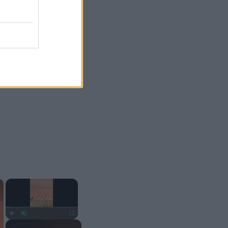
×
×
Play
Unmute
Fullscreen