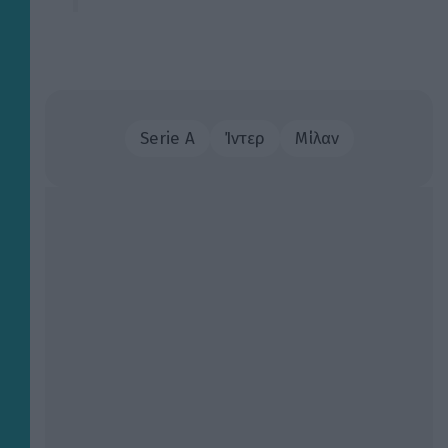
Serie A
Ίντερ
Μίλαν