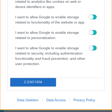
Exploring Historical Accuracy in Miniature Wargaming: From Ancient Empires to Modern Warfare
related to analytics like cookies on web or
device identifiers in apps.
I want to allow Google to enable storage
related to functionality of the website or app.
Play
I want to allow Google to enable storage
Watch on
related to personalization.
Video
Exploring Historical Accuracy in Miniature
I want to allow Google to enable storage
related to security, including authentication
Wargaming: From Ancient Empires to
functionality and fraud prevention, and other
Modern Warfare
user protection.
Άνοιξε το σκορ ο Γιάγκουσιτς, 1-0 ο Παναθηναϊκός
την ΤΣΣΚΑ (VIDEO)
CONFIRM
Data Deletion
Data Access
Privacy Policy