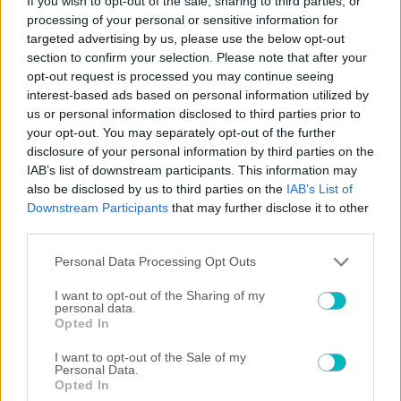
If you wish to opt-out of the sale, sharing to third parties, or
processing of your personal or sensitive information for
ΔΙΕΘΝΗ
targeted advertising by us, please use the below opt-out
section to confirm your selection. Please note that after your
Τα έκανε «μαντάρα» ο Παναθηναϊκός, γλίτωσε με
opt-out request is processed you may continue seeing
ισοπαλία από την ΤΣΣΚΑ 1948!
interest-based ads based on personal information utilized by
us or personal information disclosed to third parties prior to
your opt-out. You may separately opt-out of the further
disclosure of your personal information by third parties on the
IAB’s list of downstream participants. This information may
also be disclosed by us to third parties on the
IAB’s List of
Downstream Participants
that may further disclose it to other
third parties.
Please note that this website/app uses one or more Google
Personal Data Processing Opt Outs
services and may gather and store information including but
not limited to your visit or usage behaviour. You may click to
I want to opt-out of the Sharing of my
personal data.
grant or deny consent to Google and its third-party tags to
Opted In
use your data for below specified purposes in below Google
consent section.
I want to opt-out of the Sale of my
Personal Data.
Opted In