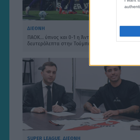
authenti
ΔΙΕΘΝΗ
ΠΑΟΚ… ύπνος και 0-1 η Άντερλεχτ στα 17
δευτερόλεπτα στην Τούμπα! (VIDEO)
SUPER LEAGUE
,
ΔΙΕΘΝΗ