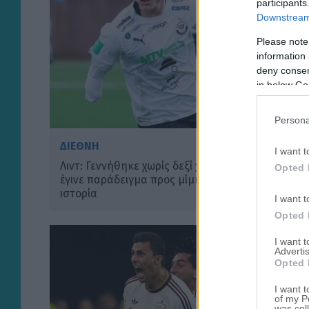
participants
Downstream 
Please note
information 
deny consent
in below Go
Persona
ΔΙΕΘΝΗ
I want t
Λιντ: Γεννήθηκε χωρίς δεξί χέρι, σκόραρε και
Opted 
έγινε παράδειγμα προς μίμηση – Η μαγική του
ιστορία
I want t
Opted 
I want 
Advertis
Opted 
I want t
of my P
was col