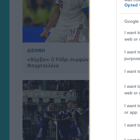
Opted 
Google 
I want t
web or d
ΔΙΕΘΝΗ
I want t
purpose
«Βόμβα»: Ο Ρόδρι συμφώνησε με τη
Μπαρτσελόνα
I want 
I want t
web or d
I want t
or app.
I want t
I want t