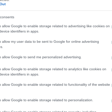
Out
consents
o allow Google to enable storage related to advertising like cookies on
evice identifiers in apps.
ΔΙΕΘΝΗ
o allow my user data to be sent to Google for online advertising
s.
Παυλίδης on…fire: Σκόραρε ξανά απέναντι στη
Χαρτς – Eφτασε τα πέντε γκολ στη σεζόν
to allow Google to send me personalized advertising.
o allow Google to enable storage related to analytics like cookies on
evice identifiers in apps.
o allow Google to enable storage related to functionality of the website
o allow Google to enable storage related to personalization.
o allow Google to enable storage related to security, including