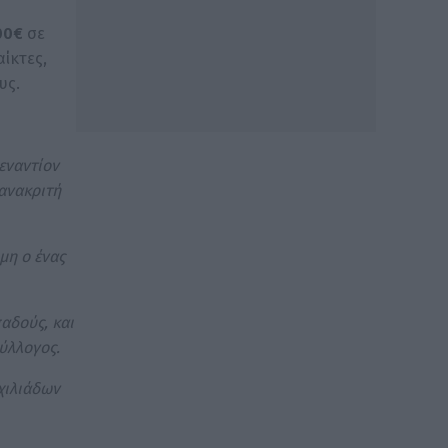
00€
σε
ίκτες,
υς.
εναντίον
 ανακριτή
μη ο ένας
αδούς, και
σύλλογος.
χιλιάδων