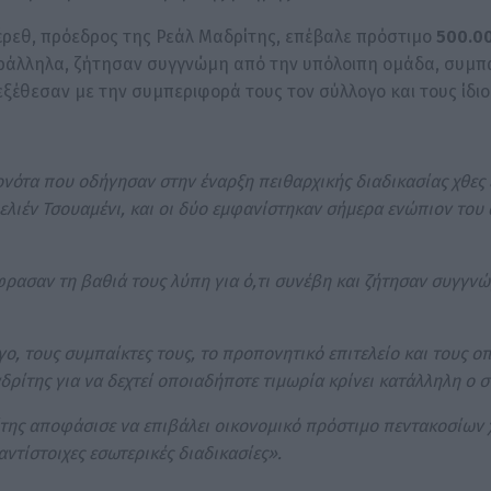
έρεθ, πρόεδρος της Ρεάλ Μαδρίτης, επέβαλε πρόστιμο
500.0
Παράλληλα, ζήτησαν συγγνώμη από την υπόλοιπη ομάδα, συμπα
ξέθεσαν με την συμπεριφορά τους τον σύλλογο και τους ίδιο
ονότα που οδήγησαν στην έναρξη πειθαρχικής διαδικασίας χθες 
λιέν Τσουαμένι, και οι δύο εμφανίστηκαν σήμερα ενώπιον του
έφρασαν τη βαθιά τους λύπη για ό,τι συνέβη και ζήτησαν συγγνώ
, τους συμπαίκτες τους, το προπονητικό επιτελείο και τους οπ
δρίτης για να δεχτεί οποιαδήποτε τιμωρία κρίνει κατάλληλη ο 
της αποφάσισε να επιβάλει οικονομικό πρόστιμο πεντακοσίων 
αντίστοιχες εσωτερικές διαδικασίες».