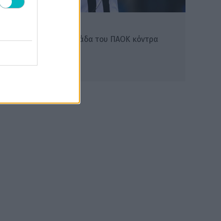
ΔΙΕΘΝΗ
Με Ζίβκοβιτς η ενδεκάδα του ΠΑΟΚ κόντρα
στην Άντερλεχτ