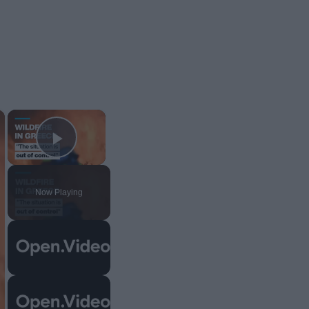
×
×
Play Video
Now Playing