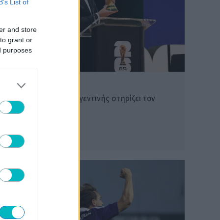
B’s List of
er and store
to grant or
ed purposes
ΔΙΕΘΝΗ
H Ομοσπονδία της Αργεντινής στηρίζει τον
Ινφαντίνο