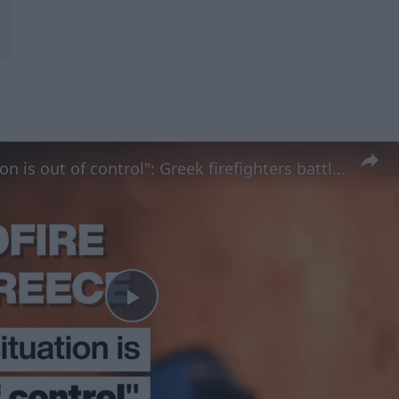
"The situation is out of control": Greek firefighters battle wildfire for fourth day
Play
Video