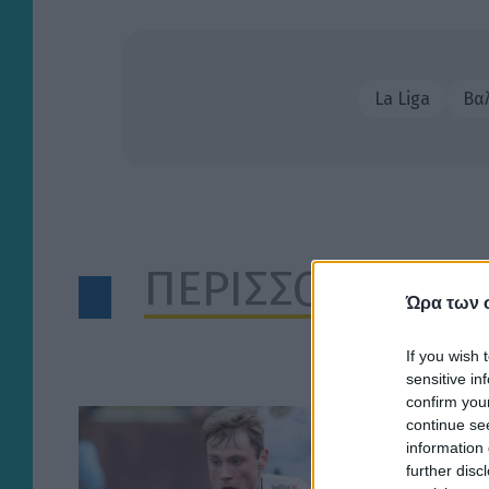
La Liga
Βα
ΠΕΡΙΣΣΟΤΕΡΑ Α
Ώρα των 
If you wish 
sensitive in
confirm you
continue se
information 
further disc