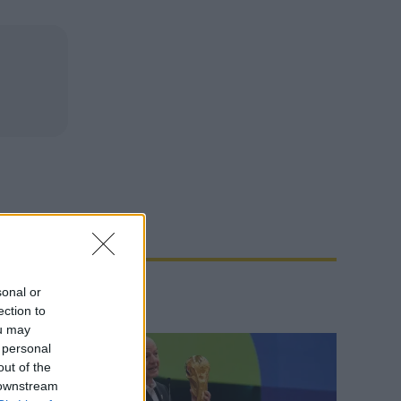
sonal or
ection to
ou may
 personal
out of the
 downstream