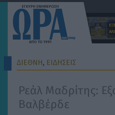
Μετάβαση
στο
περιεχόμενο
ΕΞ
ΑΛ
ΔΙΕΘΝΗ
, 
ΕΙΔΗΣΕΙΣ
Ρεάλ Μαδρίτης: Εξ
Βαλβέρδε