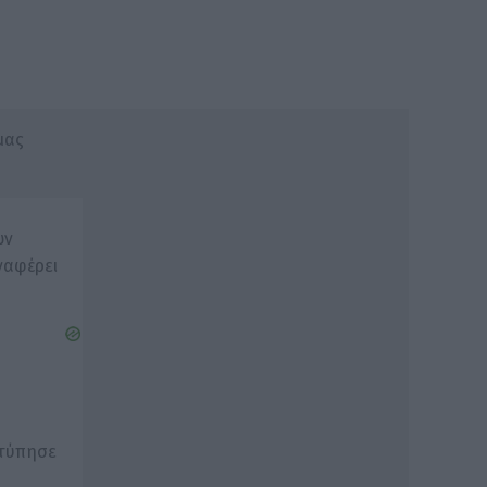
μας
ων
ναφέρει
χτύπησε