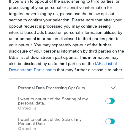
If you wish to opt-out of the sale, sharing to third parties, or
processing of your personal or sensitive information for
×
Play
Unmute
Fullscreen
targeted advertising by us, please use the below opt-out
"The situation is out of control": Greek firefighters battle wildfire for fourth day
section to confirm your selection. Please note that after your
opt-out request is processed you may continue seeing
interest-based ads based on personal information utilized by
us or personal information disclosed to third parties prior to
your opt-out. You may separately opt-out of the further
Play
disclosure of your personal information by third parties on the
IAB’s list of downstream participants. This information may
Watch on
also be disclosed by us to third parties on the
IAB’s List of
Video
Downstream Participants
that may further disclose it to other
"The situation is out of control": Greek
third parties.
firefighters battle wildfire for fourth day
Please note that this website/app uses one or more Google
Personal Data Processing Opt Outs
services and may gather and store information including but
not limited to your visit or usage behaviour. You may click to
I want to opt-out of the Sharing of my
personal data.
grant or deny consent to Google and its third-party tags to
Opted In
use your data for below specified purposes in below Google
ΠΕΡΙΣΣΟΤΕΡΑ ΑΡΘΡΑ
consent section.
I want to opt-out of the Sale of my
Personal Data.
Opted In