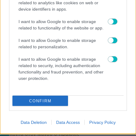
related to analytics like cookies on web or
device identifiers in apps.
I want to allow Google to enable storage
related to functionality of the website or app.
SUPER LEAGUE
I want to allow Google to enable storage
Στο προσκήνιο για τον Τέιλορ Σέλτικ, Μάλαγα και
related to personalization.
Μπέρνλι
I want to allow Google to enable storage
related to security, including authentication
functionality and fraud prevention, and other
user protection.
SUPER LEAGUE
CONFIRM
Εβγαλε όλο το πρόγραμμα της προπόνησης του
Παναθηναϊκού ενόψει της ΤΣΚΚΑ 1948 ο Λιβάι
Γκρασία
Data Deletion
Data Access
Privacy Policy