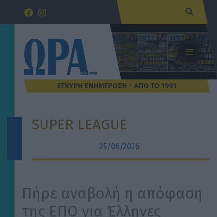
Μετάβαση
Αναζήτ
στο
περιεχόμενο
SUPER LEAGUE
25/06/2026
Πήρε αναβολή η απόφαση
της ΕΠΟ για Έλληνες